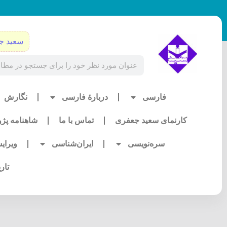
رش
ه
حتوا
سعید ج
Search
فارسی
دربارۀ فارسی
نگارش
کارنمای سعید جعفری
تماس با ما
شاهنامه پژ
سره‌نویسی
ایران‌شناسی
ویرای
تار