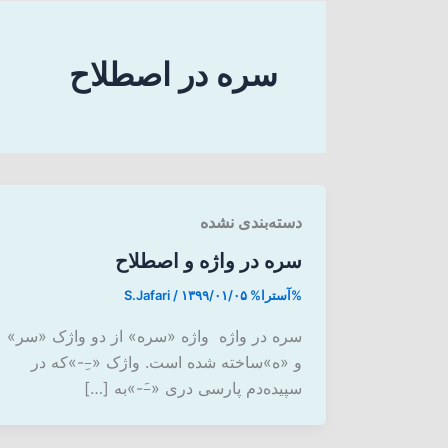
سره در اصطلاح
دسته‌بندی نشده
سره در واژه و اصطلاح
%آسترا%
۱۳۹۹/۰۱/۰۵
/
S.Jafari
سره در واژه واژه «سره» از دو واژک «سر»
و «ه»ساخته شده است. واژک «–ِ-»که در
سپیده‌دم پارسی دری «–َ-»به […]