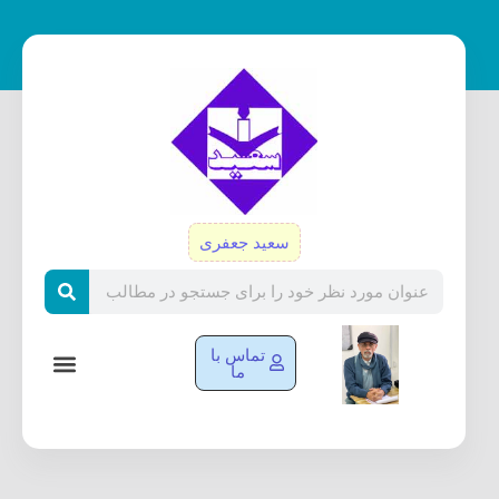
رش
ه
حتوا
سعید جعفری
Search
تماس با
ما