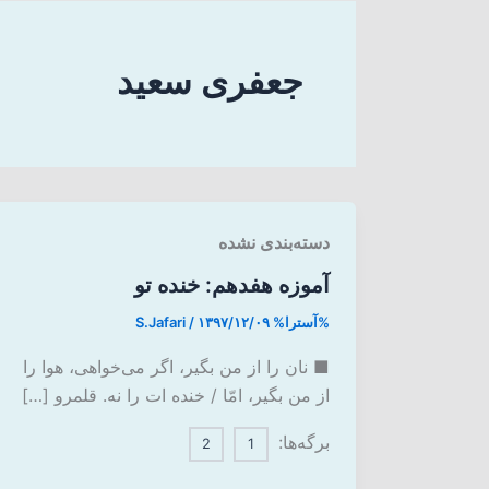
جعفری سعید
دسته‌بندی نشده
آموزه هفدهم: خنده تو
%آسترا%
۱۳۹۷/۱۲/۰۹
/
S.Jafari
■ نان را از من بگیر، اگر می‌خواهی، هوا را
از من بگیر، امّا / خنده ات را نه. قلمرو […]
برگه‌ها:
2
1