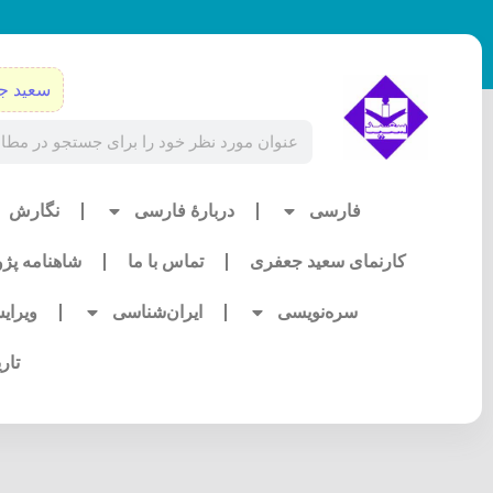
رش
ه
حتوا
سعید ج
Search
فارسی
دربارۀ فارسی
نگارش
کارنمای سعید جعفری
تماس با ما
شاهنامه پژ
سره‌نویسی
ایران‌شناسی
ویرای
تار