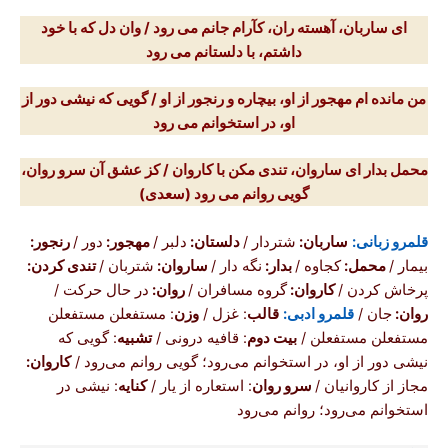
ای ساربان، آهسته ران، کآرام جانم می رود / وان دل که با خود
داشتم، با دلستانم می رود
من مانده ام مهجور از او، بیچاره و رنجور از او / گویی که نیشی دور از
او، در استخوانم می رود
محمل بدار ای ساروان، تندی مکن با کاروان / کز عشق آن سرو روان،
گویی روانم می رود
(سعدی)
قلمرو زبانی:
ساربان:
شتردار /
دلستان:
دلبر /
مهجور:
دور /
رنجور:
بیمار /
محمل:
کجاوه /
بدار:
نگه دار /
ساروان:
شتربان /
تندی کردن:
پرخاش کردن /
کاروان:
گروه مسافران /
روان:
در حال حرکت /
روان:
جان /
قلمرو ادبی:
قالب
: غزل /
وزن
: مستفعلن مستفعلن
مستفعلن مستفعلن /
بیت دوم
: قافیه درونی /
تشبیه
: گویی که
نیشی دور از او، در استخوانم می‌رود؛ گویی روانم می‌رود /
کاروان:
مجاز از کاروانیان /
سرو روان
: استعاره از یار /
کنایه
: نیشی در
استخوانم می‌رود؛ روانم می‌رود