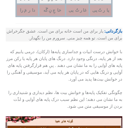
یا ر تُ یی
غا ر تُ یی
خا جِ نِ گَه
دا ر مَ را
بازگردانی:
یار برای من است خانه برای من است. عشق جگرخراش
برای من است. تو همه چیز منی. سرورم من را نگهدار.
با خوانش درست ابیات و جداسازی پایه‌ها (ارکان)، درمی یابیم که
بعد از هر پایه، درنگی وجود دارد. درنگ های پایان هر پایه یا رکن مرز
پایه های آوایی را به ما نشان می دهند . پیِ هم قرارگرفتن پایه های
آوایی و درنگ هایی که در پایان هر پایه می آید، موسیقی و آهنگی را
در خوانش بیت‌ها پدید می آورد.
چگونگی تفکیک پایه‌ها و خوانش بیت ها، نظم دیداری و شنیداری را
به ما نشان می دهند؛ این نظم سبب درک پایه های آوایی و لذّت
بردن از موسیقی متن می شود.