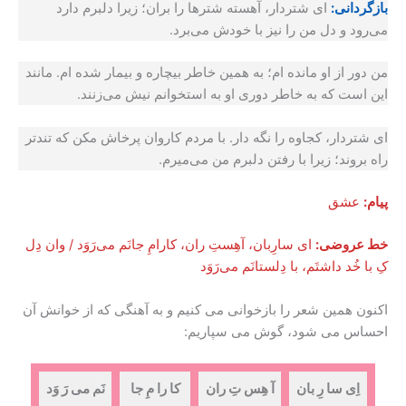
بازگردانی:
ای شتردار، آهسته شترها را بران؛ زیرا دلبرم دارد
می‌رود و دل من را نیز با خودش می‌برد.
من دور از او مانده ام؛ به همین خاطر بیچاره و بیمار شده ام. مانند
این است که به خاطر دوری او به استخوانم نیش می‌زنند.
ای شتردار، کجاوه را نگه دار. با مردم کاروان پرخاش مکن که تندتر
راه بروند؛ زیرا با رفتن دلبرم من می‌میرم.
پیام:
عشق
خط عروضی:
ای سارِبان، آهِستِ ران، کارامِ جانَم می‌رَوَد / وان دِل
کِ با خُد داشتَم، با دِلستانَم می‌رَوَد
اکنون همین شعر را بازخوانی می کنیم و به آهنگی که از خوانش آن
احساس می شود، گوش می سپاریم:
اِی سا رِ بان
آ هِس تِ ران
کا را مِ جا
نَم می رَ وَد