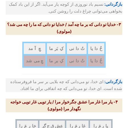
بازگردانی:
نسیم باد نوروزی از کوچه یار می‌آید. اگر از این باد کمک
بخواهی می‌توانی چراغ دلت را روشن کنی.
۳- خدایا تو دانی که بر ما چه آمد / خدایا تو دانی که ما را چه می شد؟
(مولوی)
خُ دا یا
تُ دا نی
کِ بَر ما
چِ آ مد
خُ دا یا
تُ دا نی
کِ بر ما
چِ می شد
بازگردانی:
ای خدا، تو می‌دانی که چه بلایی بر سر ما فروفرستاده
شده است. ای خدا، تو می‌دانی که چه اتفاقی برای ما افتاد.
۴- یار مرا غار مرا عشق جگرخوار مرا / یار تویی غار تویی خواجه
نگهدار مرا
(مولوی)
یا ر مَ را
غا ر مَ را
عِش قِ جِ گر
خا ر مَ را