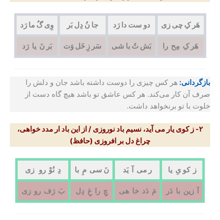
هَر کِ چی زی
دو ست دا رَد
جا نُ دِل بَر
وِی گُ ما رَد
هَر کِ مِح را
بَش تُ با شی
سَر زِ خَل وَت
بَر نَ یا رَد
بازگردانی:
هر کس چیزی را دوست داشته باشد جان و دلش را
صرف آن کار می‌کند. هر کس عاشق تو باشد هیچ گاه دست از
خلوت با تو برنخواهد داشت.
۲- ز کوی یار می آید، نسیم باد نوروزی / از این باد ار مدد خواهی،
چراغ دل بر افروزی
(حافظ)
ز کو یِ یا
ر می آ یَد
نَ سی مِ با
دِ نُوْ رو زی
اَ زین با دَر
مَ دَد خا هی
چِ را غِ دِل
بَ رَف رو زی