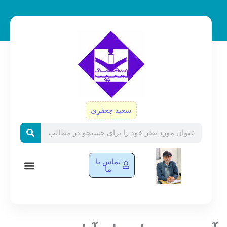
رش
ه
حتوا
سعید جعفری
Search
تماس با
ما