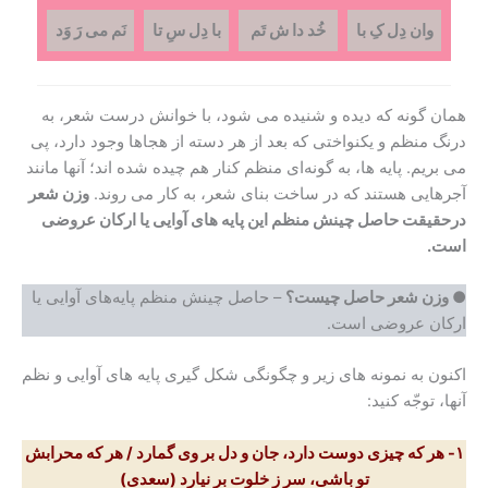
وان دِل کِ با
خُد دا ش تَم
با دِل سِ تا
نَم می رَ وَد
همان گونه که دیده و شنیده می شود، با خوانش درست شعر، به
درنگ منظم و یکنواختی که بعد از هر دسته از هجاها وجود دارد، پی
می بریم. پایه ها، به گونه‌ای منظم کنار هم چیده شده اند؛ آنها مانند
آجرهایی هستند که در ساخت بنای شعر، به کار می روند.
وزن شعر
درحقیقت
حاصل چینش منظم این پایه های آوایی یا ارکان عروضی
است.
● وزن شعر حاصل چیست؟
– حاصل چینش منظم پایه‌های آوایی یا
ارکان عروضی است.
اکنون به نمونه های زیر و چگونگی شکل گیری پایه های آوایی و نظم
آنها، توجّه کنید:
۱- هر که چیزی دوست دارد، جان و دل بر وی گمارد / هر که محرابش
تو باشی، سر ز خلوت بر نیارد
(سعدی)