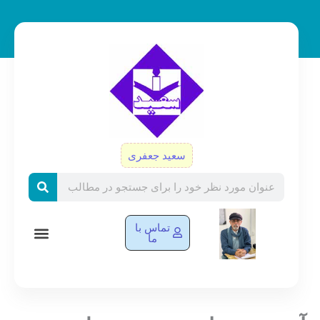
رش
ه
حتوا
سعید جعفری
Search
تماس با
ما