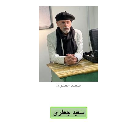
سعید جعفری