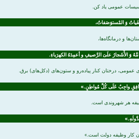
اسیسات عمومی یاد کن.
َفَیاتُ وَ المْستوَصَفاتُ،
ن‌ها و درمانگاه‌ها،
مَّهُ وَ الأْشَجارُ علَیَ الرَّصیفِ و
أعمِدَهُ
الکهرَباءِ.
ی عمومی، درختان کنار پیاده‌رو و ستون‌های (دکل‌های) برق.
مَرافِقِ واجِبٌ عَلَی کُلِّ مُواطِنٍ.»
وظیفه هر شهروندی است.
َّولَهِ.»
آن کار وظیفه دولت است.»