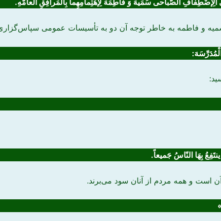
ی
الِإصْطِفافِ الصَّباحی
سُمَیهَ وَ فاطِمَهَ لِإهْتِمامِهِما بِالْ
مَرافِقِ الْعامَّهِ
.
یه و فاطمه به خاطر توجه آن دو به تأسیسات عمومی سپاس‌گزاری 
ْمُدَرِّسَهَ:
ید:
ینتَفِعُ
بِهَا النّاسُ جَمیعاً.
ن است و همه مردم از آنان سود ‌می‌برند.
»