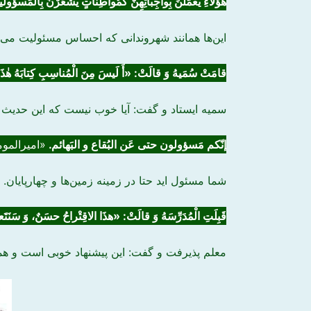
هٰؤلاءِ یعمَلْنَ بِواجِباتِهِنَّ کَمُواطِناتٍ یشْعُرْنَ بِالْمَسؤولی
این‌ها همانند شهروندانی که احساس مسئولیت ‌می‌کن
قامَتْ سُمَیهُ وَ قالَتْ: «أَ لَیسَ مِنَ الْمُناسِبِ کِتابَهُ هٰذَا
سمیه ایستاد و گفت: آیا خوب نیست که این حدیث ر
إنّکم مَسؤولون حتی عَن
البُقاع
و
البَهائم
.
«امیرالمو
شما مسئول اید حتا در زمینه زمین‌ها و چهارپایان.
قَبِلَتِ الْمُدَرِّسَهُ وَ قالَتْ: «هذَا
الاقِتْراحُ
حسَنٌ، وَ
سَنَتَ
معلم پذیرفت و گفت: این پیشنهاد خوبی است و همگ