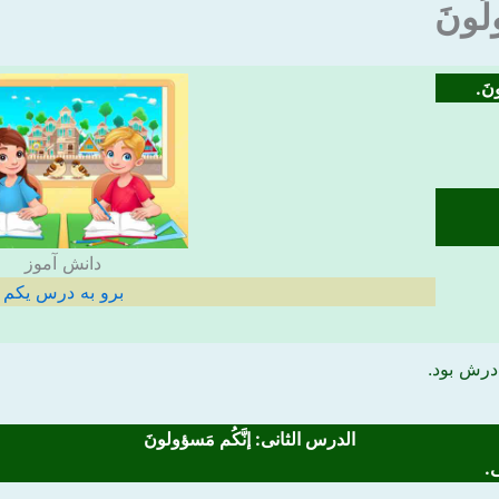
لُونَ
نَ.
دانش آموز
برو به درس یکم
درش بود.
الدرس الثانی:
إنَّکُم مَسؤولونَ
ی
.