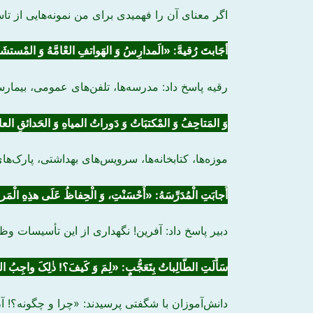
اگر معنای آن را فهمیدی برای من نمونه‌هایی از ت
أجَابتَ رُقیهَّ: «الَمدارِسُ وَ
الهَواتفِ
العْامَّهُ وَ المْستش
رقیه پاسخ داد: مدرسه‌ها، تلفن‌های عمومی، بیمارستا
وَ المَتاحِفُ وَ المْکتبَاتُ وَ
دَوراتُ المیاهِ
وَ الحَدائقِ العا
موزه‌ها، کتابخانه‌ها، سرویس‌های بهداشتی، پارک‌ها
أَجابَتِ الْمُدَرِّسَهُ: «أَحْسَنْتِ، وَ الْحِفاظُ عَلَی هذِهِ الْ
دبیر پاسخ داد: آفرین! نگهداری از این تأسیسات 
سَأَلَتِ الطّالِباتُ بِتَعَجُّبٍ: «لِمَ وَ کَیفَ؟! ذٰلِکَ واجِبُ الد
دانش‌آموزان با شگفتی پرسیدند: «چرا و چگونه؟! 