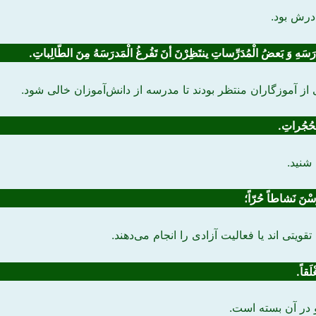
درش بود.
درَسَهِ وَ بَعضُ الْمُدَرِّساتِ ینتَظِرْنَ
أنَ تَفُرغُ
الْمَدرَسَهُ مِنَ الطّالِباتِ.
از آموزگاران منتظر بودند تا مدرسه از دانش‌آموزان خالی شود.
ْحُجُراتِ.
 شنید.
ْنَ نَشاطاً حُرّاً
؛
تی اند یا فعالیت آزادی را انجام ‌می‌دهند.
لَقاً.
و در آن بسته است.