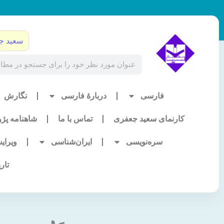
رش
ه
حتوا
سعید ج
Search
فارسی
دربارۀ فارسی
نگارش
کارنمای سعید جعفری
تماس با ما
شاهنامه پژ
سره‌نویسی
ایران‌شناسی
ویرای
تار