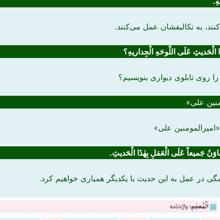
هِ.
ند، به تکالیفشان عمل ‌می‌کنند.
 الْحَدیثِ عَلَی اللَّوحَهِ الْجِداریهِ؟
ا روی تابلوی دیواری بنویسیم؟
منین علی»
 «امیرالمومنین علی»
عاوَنُ
جَمیعاً عَلَی الْعَمَلِ بِهٰذَا الْحَدیثِ.
ی در عمل به این حدیث با یکدیگر همیاری خواهیم کرد.