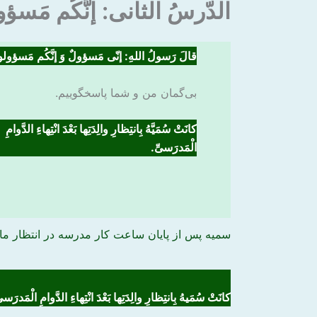
الدّرسُ الثانی: إنَّکُم مَسؤو
قالَ رَسولُ اللهِ: إنّی مَسؤولٌ وَ إنَّکُم مَسؤولو
بی‌گمان من و شما پاسخگوییم.
کانَتْ سُمَیَّهُ بِانتِظارِ والِدَتِها بَعْدَ انْتِهاءِ الدَّوامِ
الْمَدرَسیِّ.
سمیه پس از پایان ساعت کار مدرسه در انتظار ما
کانَتْ سُمَیهُ بِانتِظارِ والِدَتِها بَعْدَ انْتِهاءِ
الدَّوامِ الْمَدرَس