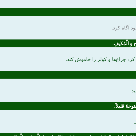
د آگاه کرد.
ِ وَ الْمُکَیفِ.
رد چراغ‌ها و کولر را خاموش کند.
د.
توحَهً قلیلاً.
.