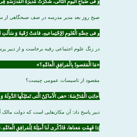
وَ فی صَباحِ الْیومِ التّالی، شَکَرَتْ مُدیرَهُ الْمَدرَسَهِ فِ
صبح روز بعد مدیر مدرسه در صف صبحگاهی از سم
و فی حِصَّهِ الْعُلومِ الِإجْتِماعیهِ،
قامَتْ
رُقَیهُ وَ سَأَلَتِ ال
در زنگ علوم اجتماعی رقیه برخاست و از دبیر پرس
«مَا الْمَقصودُ بِالْمَرافِقِ الْعامَّهِ؟»
مقصود از تاسیسات عمومی چیست؟
أَجابَتِ الْمُدَرِّسَهُ: «هی الْأماکِنُ الَّتی
تَمتَلِکُ
ها الدَّولَهُ وَ
دبیر پاسخ داد: آن مکان‌هایی است که دولت مالک آ
إِذا فَهِمْتِ مَعناها، فَاذْکُری لَنا أَمثِلَهً لِلْمَرافِقِ الْعامَّهِ.