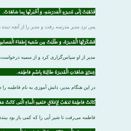
فَذَهَبَتْ إلَی مُدیرَهِ الْمَدرَسَهِ، وَ
أَخْبَرتْ
ها بِما شاهَدَتْ.
پس نزد مدیر مدرسه رفت و مدیر را از آنچه دیده بو
فَشَکَرَتْهَا الْمُدیرَهُ، وَ طَلَبَتْ مِن سُمَیهَ
إِطفاءَ
الْمَصابیح
مدیر از او سپاس‌گزاری کرد و از سمیه درخواست ک
عِندَئِذٍ شاهَدَتِ الْمُدیرَهُ طالِبَهً بِاسْمِ فاطِمَه.
در این هنگام مدیر، دانش آموزی به نام فاطمه را دی
کانَتْ فاطِمَهُ تَذهَبُ لِإِغلاقِ حَنَفیهِ الْماءِ الَّتی کانَتْ مَف
فاطمه ‌می‌رفت تا شیر آبی را که کمی باز بود ببندد