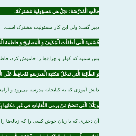
قالَتِ الْمُدَرِّسَهُ: «بَلْ هی مَسؤولیهٌ مُشتَرکَهٌ.
دبیر گفت: ولی این کار مسئولیت مشترک است.
فَسُمَیهُ الَّتی أطَفْأتَ الْمُکَیفَ وَ الْمَصابیحَ وَ فاطِمَهُ الَّتی
پس سمیه‌ که کولر و چراغ‌ها را خاموش کرد، فاط
وَ الطّالِبَهُ الَّتی تَدخُلُ مَکتَبَهَ الْمَدرَسَهِ فَتُحافِظُ عَلَی ال
دانش آموزی که به کتابخانه مدرسه می‌رود و آرامش 
وَ تِلْکَ الَّتی
تَنصَحُ
مَنْ
یرمی النُّفایاتِ
فی غَیرِ مَکانِها بِ
آن دختری که با زبان خوش کسی را که زباله‌ها را در