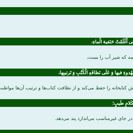
 أَغْلَقَتْ حَنَفیهَ الْماءِ،
مه که شیر آب را بست،
ْهُدوءِ فیها وَ عَلَی نَظافَهِ الْکُتُبِ وَ تَرتیبِها،
کتابخانه را حفظ ‌می‌کند و از نظافت کتاب‌ها و ترتیب آن‌ها مواظبت 
کَلامٍ طَیبٍ؛
 جای غیرمناسب ‌می‌اندازد پند ‌می‌دهد.