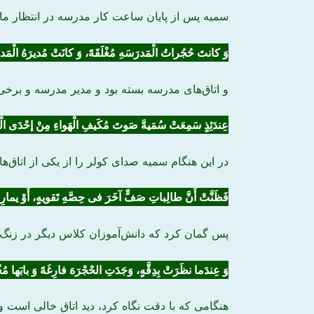
سمیه پس از پایان ساعت کار مدرسه در انتظار ما
وَ کانتَ
حُجُراتُ
الْمَدرَسَهِ
مُغْلَقَهً
، وَ کانَتْ مُدیرَهُ الْمَ
و اتاق‌های مدرسه بسته بود و مدیر مدرسه و برخی 
عِندَئِذٍ
سَمِعَتْ سُمَیهَّ صَوتَ
مُکَیفِ الْهَواءِ
مِنْ إحْدَی ال
در این هنگام سمیه صدای کولر را از یکی از اتاق‌ها
فَظَنَّتْ أَنَّ طالِباتِ صَفٍّ آخَرَ فی
حِصَّهِ
تَقویهٍ، أَوْ
یمارِس
پس گمان کرد که دانش‌آموزان کلاس دیگر در زنگ تقوی
وَ عِندَما نظَرَتْ بِدِقَّهٍ، وَجَدَتِ الحْجْرَهَ
فارِغَهً
وَ بابَها مُغْ
هنگا‌می‌ که با دقت نگاه کرد، دید اتاق خالی است 