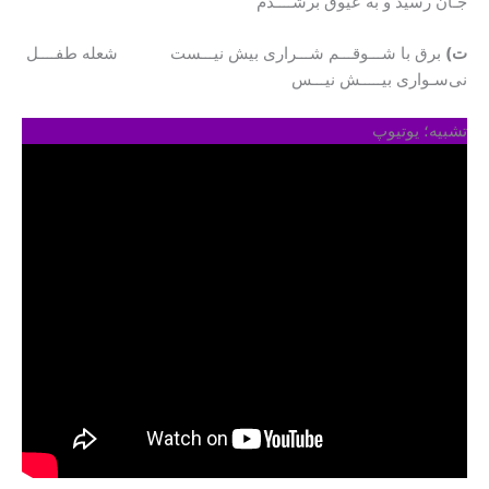
جـان رسید و به عیوق برشــــدم
ت)
برق با شـــوقـــم شـــراری بیش نیـــست شعله طفــــل
نی‌سـواری بیـــــش نیـــس
تشبیه؛ یوتیوپ