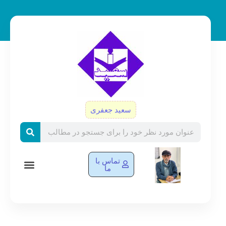
رش
ه
حتوا
سعید جعفری
Search
تماس با
ما