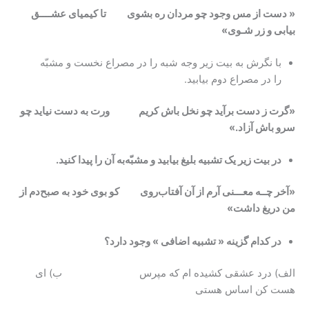
« دست از مس وجود چو مردان ره بشوی تا کیمیای عشــــق
بیابی و زر شـوی»
با نگرش به بیت زیر وجه شبه را در مصراع نخست و مشبّه
را در مصراع دوم بیابید.
«گرت ز دست برآید چو نخل باش کریم ورت به دست نیاید چو
سرو باش آزاد.»
در بیت زیر یک تشبیه بلیغ بیابید و مشبّه‌به آن را پیدا کنید.
«آخر چــه معـــنی آرم از آن آفتاب‌روی کو بوی خود به صبح‌دم از
من دریغ داشت»
در کدام گزینه « تشبیه اضافی » وجود دارد؟
الف) درد عشقی کشیده ام که مپرس ب) ای
هست کن اساس هستی