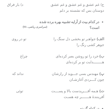
ج) غم عشق و غم عشق و غم عشق د) بار فراق
دوستان بس که نشسته بر دلم
در کدام بیت از آرایه تشبیه بهره برده شده
(سراسری ریاضی، ۷۸)
است؟
الف)
جواهـر تو بخشی دل سنگ را تو در روی
جوهر کشی رنگ را
ب)
خرد را تو روشن بصر کرده‌ای چراغ
هـــــــــدایت تو بر کرده‌ای
پ)
مهندس بسی جـــوید از رازشان نداند که
چون کــــردی آغازشـان
ت)
هـمه آفــــریدست بالا و پســــت توئی
آفرینندهٔ هــــــــر چه هسـت
در کدام گزینه