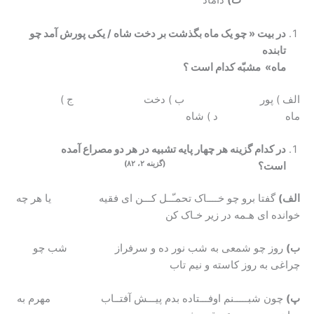
ت)
داماد
در بیت « چو یک ماه بگذشت بر دخت شاه / یکی پورش آمد چو
تابنده
ماه» مشبّه کدام است ؟
الف ) پور ب ) دخت ج )
ماه د ) شاه
در کدام گزینه هر چهار پایه تشبیه در هر دو مصراع آمده
(گزینه ۲، ۸۲)
است؟
الف)
گفتا برو چو خــــاک تحمـّــل کـــن ای فقیه یا هر چه
خوانده ای هـمه در زیر خـاک کن
ب)
روز چو شمعی به شب نور ده و سرفراز شب چو
چراغی به روز کاسته و نیم تاب
پ)
چون شبـــــنم اوفـــتاده بدم پیـــش آفتــاب مهرم به