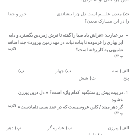
ت)
معدن علــــم است دل چرا بنشاندی جور و جفا
را در این مبــارک معدن؟
در عبارت: «فراش باد صبا را گفته تا فرش زمردین بگسترد و دایه
ابر بهاری را فرموده تا بنات نبات در مهد زمین بپرورد» چند اضافه
(گزینه
تشبیهی به کار رفته است؟
۲، ۸۳)
الف)
سه
ب)
چهار
پ)
پنج
ت)
شش
در بیت
پیش رو
مشبّه‌به کدام واژه است؟
«
دل درین پیرزن
عشوه
(گزینه
گر دهر مبند / کاین عروسیست که در عقد بسی دامادست»
۲، ۸۲)
الف)
پیرزن
ب)
عشوه گر
پ)
دهر