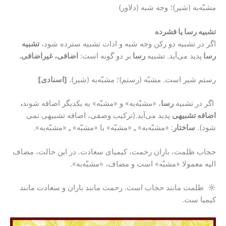
مشبّه‌به (شیر)؛ وجه شبه (دلاور)
تشبیه رسا یا فشرده
اگر در تشبیه دو رکن وجه شبه و ادات تشبیه سترده شود،
تشبیه
رسا
پدید می‌آید. تشبیه
رسا
بر دو گونه است:
اضافی، غیراضافی.
رستم شیر است. مشبّه (رستم)؛ مشبّه‌به (شیر).
[اسنادی]
اگر در تشبیه
رسا
، «مشبّه‌به» و «مشبّه» به یکدیگر اضافه شوند
،
اضافه تشبیهی
پدید می‌آید.(ترکیب وصفی، اضافه تشبیهی نمی
شود).
ساختار
: «مشبّه‌به» ﹻ «مشبّه» یا «مشبّه» ﹻ «مشبّه‌به».
حجاب ظلمت، باران رحمت، کیمیای سعادت. در این حالت، مضاف
الیه معمولا «مشبّه» است و مضاف، «مشبّه‌به».
☼ ظلمت مانند حجاب است. رحمت مانند باران و سعادت مانند
کیمیا ست.