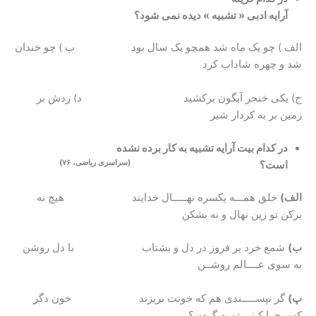
آرایه ادبی « تشبیه » دیده نمی شود؟
الف ) چو یک ماه شد همچو یک سال بود ب ) چو خندان
شد و چهره شاداب کرد
ج) یکی خنجر آبگون برکشید د) زدش بر
زمین بر به کردار شیر
در کدام بیت آرایه تشبیه به کار برده نشده
(سراسری ریاضی، ۷۶)
است؟
الف)
خلق همـــه یکسره نهـــــال خدایند هیچ نه
برکن تو زین نهال و نه بشکن
ب)
شمع خرد بر فروز در دل و بشتاب با دل روشن
به سوی عــــالم روشــن
پ)
گر نپســـــندی هم که خونت بریزند خون دگر
کس چرا کـنی تو به گردن؟