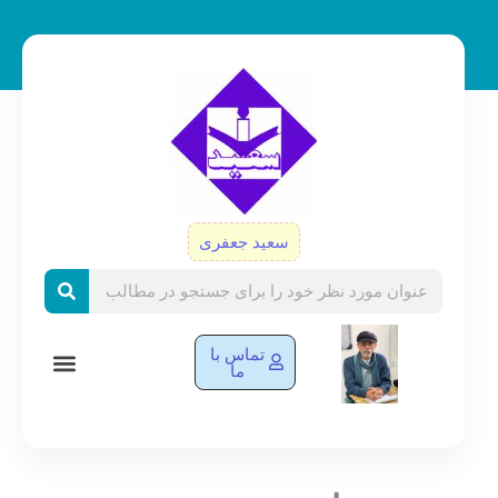
رش
ه
حتوا
سعید جعفری
Search
تماس با
ما