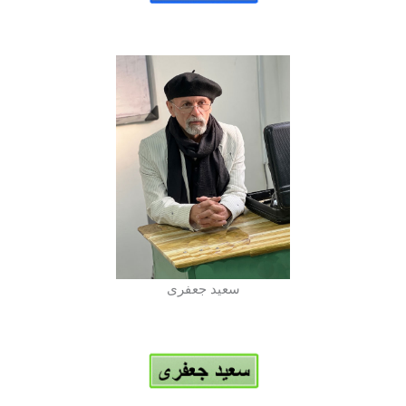
سعید جعفری