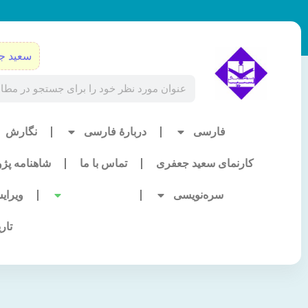
رش
ه
حتوا
سعید ج
Search
فارسی
دربارۀ فارسی
نگارش
کارنمای سعید جعفری
تماس با ما
شاهنامه پژ
سره‌نویسی
ایران‌شناسی
ویرای
تار