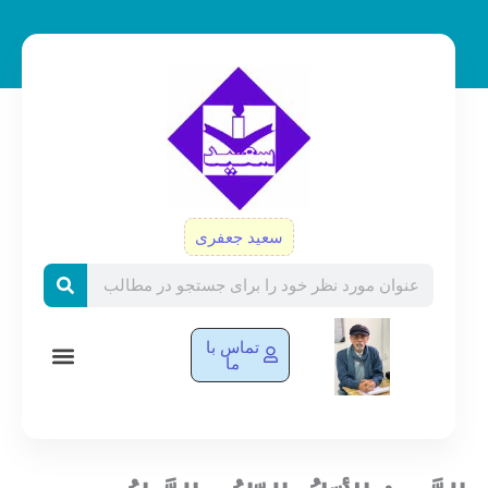
رش
ه
حتوا
سعید جعفری
Search
تماس با
ما