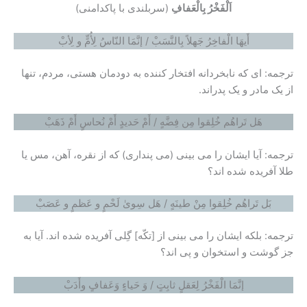
اَلْفَخْرُ بِالْعَفافِ
(سربلندی با پاکدامنی)
أَیهَا الْفاخِرُ جَهلاً بِالنَّسَبْ / إنَّمَا النّاسُ لِأُمٍّ و لِأبْ
ترجمه: ای که نابخردانه افتخار کننده به دودمان هستی، مردم، تنها
از یک مادر و یک پدراند.
هَل تَراهُم خُلِقوا مِن فِضَّهٍ / أَمْ حَدیدٍ أَمْ نُحاسٍ أَمْ ذَهَبْ
ترجمه: آیا ایشان را می بینی (می پنداری) که از نقره، آهن، مس یا
طلا آفریده شده اند؟
بَل تَراهُم خُلِقوا مِنْ طینَهٍ / هَل سِویٰ لَحْمٍ و عَظمٍ و عَصَبْ
ترجمه: بلکه ایشان را می بینی از [تکّه] گِلی آفریده شده اند. آیا به
جز گوشت و استخوان و پی اند؟
إنَّمَا الْفَخْرُ لِعَقلٍ ثابِتٍ / وَ حَیاءٍ وَعَفافٍ وأَدَبْ