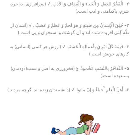
۲- الْفَخْرُ للِعَقلِ وَ الْحَیاءِ وَ الْعَفافِ وَ الأدَبِ. √ (سرافرازی، به خِرد،
شرم، پاکدامنی و ادب است.)
۳- خُلِقَ الْإنسانُ مِن طینَهٍ وَ هوَ لَحمٌ وَ عَظمٌ وَ عَصَبٌ . √ (انسان از
تکّه گِلی آفریده شده اند و آن گوشت و استخوان و پی است.)
۴- قیمَهُ کُلِّ امْرِئٍ بِأَعمالِهِ الْحَسَنَهِ. √ (ارزش هر کسی (انسانی) به
کارهای خوبش است.)
۵- اَلتَّفاخُرُ بِالنَّسَبِ مَحْمودٌ. ꭓ (فخرورزی به اصل و نسب(دودمان)
پسندیده است.)
۶- أَهلُ الْعِلمِ أَحیاءٌ وَ إنْ ماتوا. √ (دانشمندان زنده اند اگرچه مردند.)