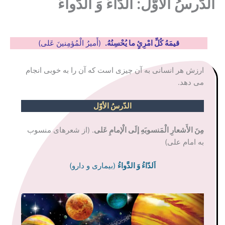
الدَّرسُ الأوّلُ: الدّاءُ وَ الدَّواءُ
قیمَهُ کُلِّ امْرِئٍ ما یُحْسِنُهُ.
(أَمیرُ الْمُؤمِنینَ عَلی)
ارزش هر انسانی به آن چیزی است که آن را به خوبی انجام
می دهد.
الدّرسُ الأوّل
مِنَ الأَشعارِ الْمَنسوبَهِ إلَی الْإمامِ عَلی
. (از شعرهای منسوب
به امام علی)
اَلدّاءُ وَ الدَّواءُ
(بیماری و دارو)