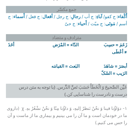
جمع مکسّر
أَکْفاء:
ج کفو/
آباءِ
: ج أب /
رجالِ
: ج رجل /
أفعال
: ج فعل /
أَسماء
: ج
أسم /
مَوتَى
: ج میّت /
أَحیاء
: ج حیّ
مترادف و متضاد
زَعَمَ
= حسِبَ الدّاء = المْرَض أخَذَ
≠ أعْطَی
أبصَرَ
= شاهَدَ البَعث = القیامَه
الرَیب = الشَکّ
عَیِّن الصَّحیحَ وَ الْخَطَأَ حَسَبَ نَصِّ الدَّرس.
(با توجه به متن درس
درست و نادرست را شناسایی کن.)
۱- دوَاؤُنا فینا وَ نحْنُ نَنظرُ إلیهِ، وَ داؤُنا مِنّا وَ نحْنُ نشْعُرُ بهِ. ꭓ (داروی
ما در خودمان است و ما آن را می بینیم و بیماری ما از ماست و آن
را حس می کنیم.)