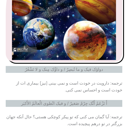
دواؤک فیک و ما تُبصِرُ / و داؤُک مِنک و لا تَشْعُرُ
ترجمه: دارویت در خودت است و نمی بینی [نیز] بیماری ات از
خودت است و احساس نمی کنی.
أَ تَزْعَمُ أَنَّک جِرْمٌ صَغیرٌ / و فیک انْطوى الْعالَمُ الأَکبَر
ترجمه: آیا گمان می کنی که تو پیکر کوچکی هستی؟ حال آنکه جهان
بزرگتر در تو درهم پیچیده است.