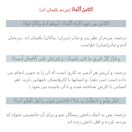
اَلنّاسُ أَکْفاءٌ
(مردم یکسان اند)
اَلنّاسُ مِن جههِ الْآباءِ أَکْفاءُ / أَبوهُمُ آدمٌ والْأمُّ حَوّاءُ
ترجمه: مردم از نظر پدر و مادر (پدران، نیاکان) یکسان اند. پدرشان
آدم و مادر[شان] حوّاست.
و قَدْرُ کُلّ امْرِئٍ ما کان یحْسِنُهُ / و لِلرجالِ عَلَى الْأفعالِ أَسماءُ
ترجمه: و ارزش هر آدمی به کاری است که آن را به خوبی انجام می
داده است (می دهد). و انسانها با کارهایشان نامهایی دارند. (هر
انسانی با کارش شناخته شده و با آن نامیده می شود.)
فَفُزْ بِعِلْمٍ و لاتَطْلُبْ بِه بَدَلاً / فَالناسُ مَوتَى و أَهلُ الْعِلْمِ أَحیاءُ
ترجمه: پس به کمک دانش رستگار شو و برای آن جانشینی نخواه که
مردم، مُرده و اهل دانش زنده اند.