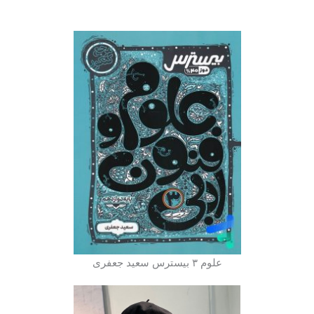
علوم ۳ بیسترس سعید جعفری