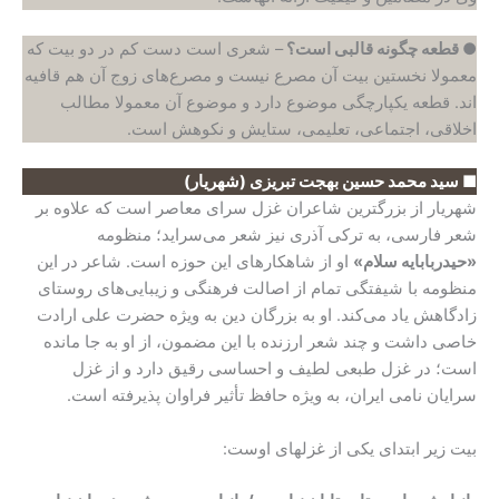
●
قطعه چگونه قالبی است؟
– شعری است دست کم در دو بیت که
معمولا نخستین بیت آن مصرع نیست و مصرع‌های زوج آن هم قافیه
اند. قطعه یکپارچگی موضوع دارد و موضوع آن معمولا مطالب
اخلاقی، اجتماعی، تعلیمی، ستایش و نکوهش است.
■ سید محمد حسین بهجت تبریزی (شهریار)
شهریار از بزرگترین شاعران غزل سرای معاصر است که علاوه بر
شعر فارسی، به ترکی آذری نیز شعر می‌سراید؛ منظومه
«حیدربابایه سلام»
او از شاهکارهای این حوزه است. شاعر در این
منظومه با شیفتگی تمام از اصالت فرهنگی و زیبایی‌های روستای
زادگاهش یاد می‌کند. او به بزرگان دین به ویژه حضرت علی ارادت
خاصی داشت و چند شعر ارزنده با این مضمون، از او به جا مانده
است؛ در غزل طبعی لطیف و احساسی رقیق دارد و از غزل
سرایان نامی ایران، به ویژه حافظ تأثیر فراوان پذیرفته است.
بیت زیر ابتدای یکی از غزلهای اوست: