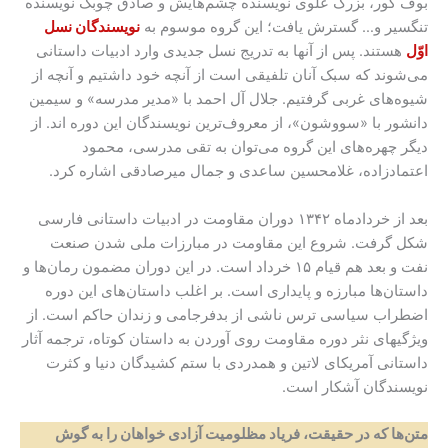
بوف کور، بزرگ علوی نویسنده چشم‌هایش و صادق چوبک نویسنده
تنگسیر و… گسترش یافت؛ این گروه موسوم به
نویسندگان نسل
اوّل
هستند. پس از آنها به تدریج نسل جدیدی وارد ادبیات داستانی
می‌شوند که سبک آنان تلفیقی است از آنچه خود داشتیم و آنچه از
شیوه‌های غربی گرفتیم. جلال آل احمد با «مدیر مدرسه» و سیمین
دانشور با «سووشون»، از معروف‌ترین نویسندگان این دوره اند. از
دیگر چهره‌های این گروه می‌توان به تقی مدرسی، محمود
اعتمادزاده، غلامحسین ساعدی و جمال میرصادقی اشاره کرد.
بعد از خردادماه ۱۳۴۲ دوران مقاومت در ادبیات داستانی فارسی
شکل گرفت. شروع این مقاومت در مبارزات ملی شدن صنعت
نفت و بعد هم قیام ۱۵ خرداد است. در این دوران مضمون رمان‌ها و
داستان‌ها مبارزه و پایداری است. بر اغلب داستان‌های این دوره
اضطراب سیاسی ترس ناشی از بدفرجامی و زندان حاکم است. از
ویژگیهای نثر دوره مقاومت روی آوردن به داستان کوتاه، ترجمه آثار
داستانی آمریکای لاتین و همدردی با ستم کشیدگان دنیا و کثرت
نویسندگان آشکار است.
متن‌ها که در حقیقت، فریاد مظلومیت آزادی خواهان را به گوش