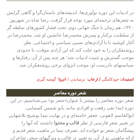
در ادبیات این دوره نوآوری‌ها، اندیشه‌های باستان‌گرا و گاهی گرایش
به شعرهای ترجمه‌‌ای مورد توجه قرار گرفت. رضا شاه در شهریور
۱۳۲۰، هم زمان با جنگ جهانی دوم، تحت فشار کشورهای سلطه گر
از سلطنت برکنار و پسرش محمدرضا جانشین او شد. محمدرضا در
آغاز کوشید تا با آزادی‌های نسبی سیاسی و اجتماعی، نظر
روشنفکران را به خود جلب کند که این آزادی موقت، تا حدودی
موجب گسترش و تثبیت ادبیات شد؛ هر چند پس از آن، رفتارها و
سیاستهای نادرست او، موجب انزوای برخی روشنفکران شد.
استبداد:
خودکامگی
/ ارعاب
: ترساندن /
انزوا
: گوشه گیری
شعر دوره معاصر
شعر دوره معاصر را بیشتر با عنوان«شعر نو» می‌شناسیم. در این
دوره ابتدا تقی رفعت و افرادی مانند بانو شمس کسمایی،
ابوالقاسم لاهوتی، جعفر خامنه‌‌ای و در نهایت نیما یوشیج تلاشهایی
در تغییر شعر فارسی از نظر
قالب و محتوا
داشتند که آنها را
پیشگامان شعر نو خوانده اند. تصرف نیما در ماهیت شعر قدیم و
ارائه ماهیتی نو از آن، به تغییر در قالب و ویژگیهای سخن شاعران