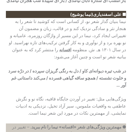
باز امشب ای ستاره تابان نیامدی / باز ای سپیده شب هجران نیامدی
■ علی اسفندیاری(نیما یوشیج)
نیما بنیان گذار شعر نو، از کسانی است که کوشید تا شعر را به
هنجار نثر و سادگی نزدیک کند و در قالب، زبان و مضمون آن
تغییراتی ایجاد کرد، نیما در این مسیر از واژگان روزمره، عامیانه و
نو بهره برد و از نوآوری و به کار گرفتن ترکیب‌های تازه نهراسید. او
در سال ۱۳۰۱ هـ. ش. منظومه
افسانه
را منتشر کرد که به عنوان
بیانیه شعر نو است و چنین آغاز می‌شود:
در شب تیره دیوانه‌‌ای کاو / دل به رنگی گریزان سپرده / در درّه سرد
و خلوت نشسته / همچو ساقه گیاهی فسرده / می‌کند داستانی غم
آور …
ویژگی‌هایی مثل: تغییر در آوردن جایگاه قافیه، نگاه نو و نگرش
عاطفی به واقعیات ملموس، سیر آزاد تخیل، نزدیکی به ادبیات
نمایشی، از مهمترین نکات در مورد این شعر نیما است.
● مهمترین
ویژگی‌های
شعر «افسانه» نیما را نام ببرید.
– تغییر در