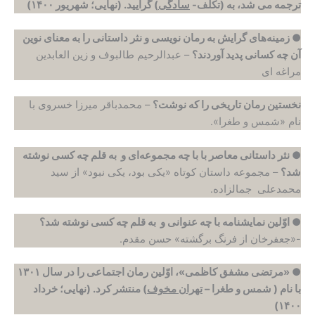
ترجمه می شد، به (تکلّف-
سادگی
) گرایید.
(نهایی؛ شهریور ۱۴۰۰)
● زمینه‌های گرایش به رمان نویسی و نثر داستانی را به معنای نوین
آن چه کسانی پدید آوردند؟‌
– عبدالرحیم طالبوف و زین العابدین
مراغه ای
نخستین رمان تاریخی را که نوشت؟
– محمدباقر میرزا خسروی با
نام «شمس و طغرا».
● نثر داستانی معاصر با با چه مجموعه‌‌ای و به قلم چه کسی نوشته
شد؟
– مجموعه داستان کوتاه «یکی بود، یکی نبود» از سید
محمدعلی جمالزاده.
● اوّلین نمایشنامه با چه عنوانی و به قلم چه کسی نوشته شد؟
-«جعفرخان از فرنگ برگشته» حسن مقدم.
● «مرتضی مشفق کاظمی»، اوّلین رمان اجتماعی را در سال ۱۳۰۱
با نام ( شمس و طغرا –
تهران مخوف
) منتشر کرد.
(نهایی؛ خرداد
۱۴۰۰)