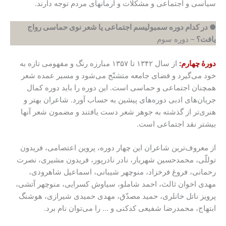
سیاسی و اجتماعی و مشکلات و آرمانهای مردم توجه دارند.
● در کدام دوره
سمبولیسم اجتماعی یا شعر نوی حماسی
رواج
یافت؟
– دوره سوم
دورۀ چهارم:
از سال ۱۳۴۲ تا ۱۳۵۷ مبارزه رنگ و مفهومی تازه به
خود می‌گیرد و فضای جامعه متشنّج می‌شود و مسیر عمده شعر
همچنان اجتماعی و حماسی است. این دوره را باید دوره کمال
جریان‌های ادبی دوره‌های پیشین به حساب آورد. شاعران بهتر و
هنری‌تر از گذشته به جوهر شعر دست یافتند و مضمون شعر آنها
بیشتر نقد اجتماعی است.
از معروف‌ترین شاعران این چهار دوره، پروین اعتصامی، فریدون
توللّی، محمدحسین شهریار، نادر نادرپور، فریدون مشیری، نصرت
رحمانی، فروغ فرخزاد، منوچهر شیبانی، اسماعیل شاهرودی،
مهدی اخوان ثالث، احمد شاملو، سیاوش کسرایی، منوچهر آتشی،
پرویز ناتل خانلری، حمید مصدّق، مهدی حمیدی شیرازی، هوشنگ
ابتهاج، محمدرضا شفیعی کدکنی و … را می‌توان نام برد.