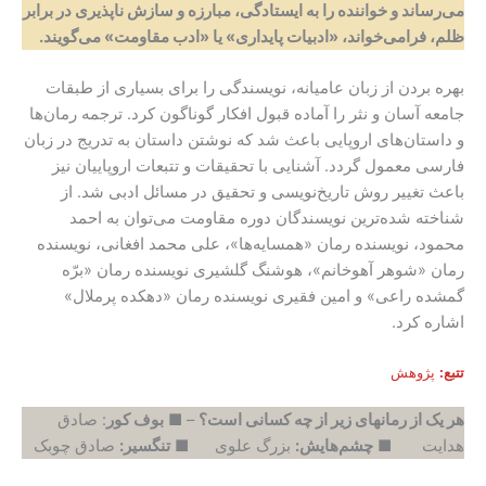
می‌رساند و خواننده را به ایستادگی، مبارزه و سازش ناپذیری در برابر
ظلم، فرامی‌خواند، «ادبیات پایداری» یا «ادب مقاومت» می‌گویند.
بهره بردن از زبان عامیانه، نویسندگی را برای بسیاری از طبقات
جامعه آسان و نثر را آماده قبول افکار گوناگون کرد. ترجمه رمان‌ها
و داستان‌های اروپایی باعث شد که نوشتن داستان به تدریج در زبان
فارسی معمول گردد. آشنایی با تحقیقات و تتبعات اروپاییان نیز
باعث تغییر روش تاریخ‌نویسی و تحقیق در مسائل ادبی شد. از
شناخته شده‌ترین نویسندگان دوره مقاومت می‌توان به احمد
محمود، نویسنده رمان «همسایه‌ها»، علی محمد افغانی، نویسنده
رمان «شوهر آهوخانم»، هوشنگ گلشیری نویسنده رمان «برّه
گمشده راعی» و امین فقیری نویسنده رمان «دهکده پرملال»
اشاره کرد.
تتبع:
پژوهش
هر یک از رمانهای زیر از چه کسانی است؟
– ■
بوف کور
: صادق
هدایت ■
چشم‌هایش:
بزرگ علوی ■
تنگسیر:
صادق چوبک