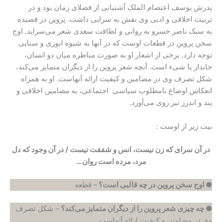
پدرش یوسف اعتصام الملک آشتیانی از فضلای زمان بود و در
تربیت اخلاقی و ادبی وی نقش به سزایی داشت. پروین در قصیده
به سبک ناصر خسرو به روانی و لطافت سعدی شعر می‌سراید. اوج
سخن پروین در قطعات اوست که در آنها به شیوه انوری و سنایی
توجه دارد. برخی از اشعار او به صورت مناظره میان دو انسان،
جاندار یا شیء است. آنچه شعر پروین را از دیگران متمایز می‌کند،
شکل تصرف وی در مضامین و کیفیت ارائه آنهاست. او به همراه
انعکاس اوضاع نامطلوب سیاسی اجتماعی، به مضامین اخلاقی و
پند و اندرز نیز روی می‌آورد.
بیت زیر از اوست :
در آن سرای که زن نیست، انس و شفقت نیست / در آن وجود که دل
مرد، مرده است روان…
●
اوج سخن پروین در چه قالبی است؟
– قطعه
●
چه چیزی شعر پروین را از دیگران متمایز می‌کند؟
– شکل تصرف
وی در مضامین و کیفیت ارائه آنهاست.