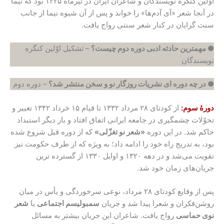
اوّلین کنگره نویسندگان و شاعران ایران در تیرماه ۱۳۲۵ بود که نیما
در آنجا شعر «آی آدم‌ها» را خواند و پس از آن شیوه نیما از جانب
سنت گرایان در کنار شعر سنتی رواج یافت.
● مهمترین حادثه ادبی دوره دوم چیست؟
– تشکیل اوّلین کنگره
نویسندگان
● در چه دوره ای نشریات روزگار نو و سخن منتشر شد؟
– دوره دوم
دورۀ سوم:
از کودتای ۲۸ مرداد ۱۳۳۲ تا قیام ۱۵ خرداد ۱۳۴۲ تغییر و
تحوّلات چشمگیری در جامعه ایرانی اتفاق افتاد و بار دیگر استبداد
حاکم شد. در این دوره
«شعر نو تغزّلی»
که از دوره قبل شروع شده
بود، به تدریج راه خود را ادامه داد؛ به ویژه که از طرف حکومت نیز
تقویت می‌شد و در دهه ۱۳۲۰ و اوایل ۱۳۳۰ از گسترده ترین
جریان‌های زمان خود شد.
پس از وقایع کودتای ۲۸ مرداد، نوعی سرخوردگی و یأس در میان
روشن‌فکران و شعرا پیدا شد و جریان
سمبولیسم اجتماعی
یا
شعر
نوی حماسی
رواج یافت. شاعران این جریان بیشتر به مسائل