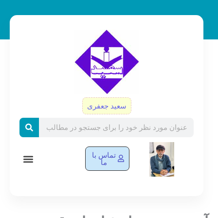
رش
ه
حتوا
سعید جعفری
Search
تماس با
ما