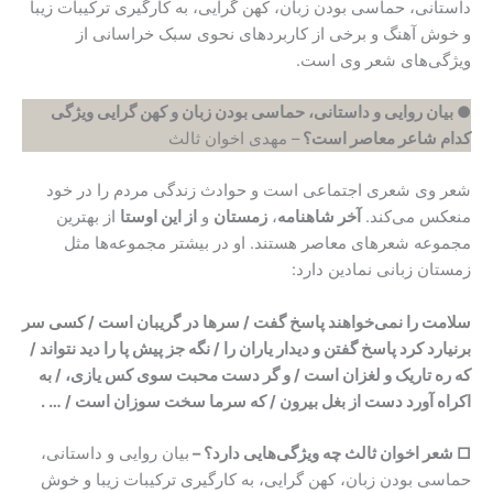
داستانی، حماسی بودن زبان، کهن گرایی، به کارگیری ترکیبات زیبا
و خوش آهنگ و برخی از کاربردهای نحوی سبک خراسانی از
ویژگی‌های شعر وی است.
● بیان روایی و داستانی، حماسی بودن زبان و کهن گرایی ویژگی
کدام شاعر معاصر است؟
– مهدی اخوان ثالث
شعر وی شعری اجتماعی است و حوادث زندگی مردم را در خود
منعکس می‌کند.
آخر شاهنامه
،
زمستان
و
از این اوستا
از بهترین
مجموعه شعرهای معاصر هستند. او در بیشتر مجموعه‌ها مثل
زمستان زبانی نمادین دارد:
سلامت را نمی‌خواهند پاسخ گفت / سرها در گریبان است / کسی سر
برنیارد کرد پاسخ گفتن و دیدار یاران را / نگه جز پیش پا را دید نتواند /
که ره تاریک و لغزان است / و گر دست محبت سوی کس یازی، / به
اکراه آورد دست از بغل بیرون / که سرما سخت سوزان است / … .
□ شعر
اخوان ثالث
چه ویژگی‌هایی دارد؟‌ –
بیان روایی و داستانی،
حماسی بودن زبان، کهن گرایی، به کارگیری ترکیبات زیبا و خوش