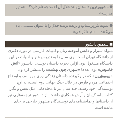
● مشهورترین داستان بلند جلال آل احمد چه نام دارد؟
– «مدیر
مدرسه»
● نمونه نثر پرشتاب و بریده بریده جلال را با عنوان ………… یاد
می‌کنند
. – «نثر تلگرافی»
■ سیمین دانشور
متولد شیراز و دانش آموخته زبان و ادبیات فارسی در دوره دکتری
از دانشگاه تهران است. وی سال‌ها به تدریس هنر و ادبیات در این
دانشگاه مشغول بود. اوّلین تجربه داستان نویسی دانشور «
آتش
خاموش
»
بود. بعدها
«
شهری چون بهشت
»
را منتشر کرد و با
«
سووشون
»
که دربرگیرنده داستان زندگی زری و یوسف و اوضاع
اجتماعی مردم فارس در خلال جنگ جهانی دوم است، به اوج
نویسندگی خود رسید. چند سال نیز با مجله‌هایی مثل نقش و نگار،
کتاب ماه، کیهان و آرش همکاری داشت. از دانشور ترجمه‌هایی نیز
از داستانها و نمایشنامه‌های نویسندگان مشهور خارجی بر جای
مانده است.