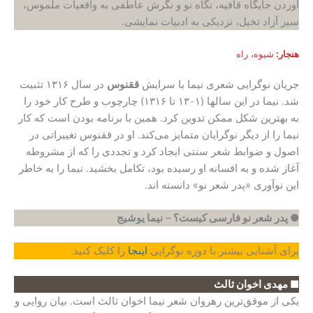
آوردن جایگاه قافیه، نگاه نو و نگرش عاطفی به واقعیات ملموس،
سیر آزاد تخیل، نزدیکی به ادبیات نمایشی.
هنجار:
شیوه، راه
جریان نوگرایی شعری نیما با سرایش
ققنوس
در سال ۱۳۱۶ تثبیت
شد. نیما در این سالها (۱۳۰۱ تا ۱۳۱۶) چارچوب و طرح کار خود را
به بهترین شکل ممکن تدوین کرد. همین با برنامه بودن است که کار
نیما را از دیگر نوگرایان متمایز می‌کند. او در ققنوس تغییراتی در
اصول و ضوابط شعر سنتی ایجاد کرد و تجددی را که از مشروطه
آغاز شده و به افسانه او رسیده بود، تکامل بخشید. نیما را به خاطر
این نوآوری «پدر شعر نو» دانسته اند.
● پدر شعر نو فارسی کیست؟
–
نیما یوشیج
برای آشنایی بیشتر با دوره نوگرایی
اینجا
را کلیک کنید.
■ مهدی اخوان ثالث
یکی از موفق‌ترین رهروان شعر نیما اخوان ثالث است. بیان روایی و