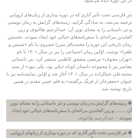
در این دوره دیده می‌شود.
نثر فارسی تحت تأثیر آثاری که در دوره بیداری از زبان‌های اروپایی
ترجمه می‌شد، به سادگی گرایید. زمینه‌های گرایش به رمان نویسی
و نثر داستانی را به معنای نوین آن، عبدالرحیم طالبوف و زین
العابدین مراغه‌‌ای با سفرنامه‌های خیالی خود ایجاد نمودند. نخستین
رمان تاریخی این دوره را محمدباقر میرزا خسروی با نام «شمس و
طغرا» نوشت. اوّلین رمان اجتماعی را نیز در سال ۱۳۰۱ با نام
«تهران مخوف» مرتضی مشفق کاظمی منتشر کرد. نثر داستانی
معاصر نیز با مجموعه داستان کوتاه «یکی بود، یکی نبود» از سید
محمدعلی جمالزاده در سال ۱۳۰۱ آغاز شد و اوّلین نمایشنامه نیز با
عنوان «جعفرخان از فرنگ برگشته» به قلم حسن مقدم در همین
تاریخ نوشته شد.
● زمینه‌های گرایش به رمان نویسی و نثر داستانی را به معنای نوین
آن، …….. و زین العابدین مراغه‌‌ای با سفرنامه‌های خیالی خود ایجاد
نمودند.
– عبدالرحیم طالبوف
● نثر فارسی تحت تأثیر آثاری که در دوره بیداری از زبانهای اروپایی