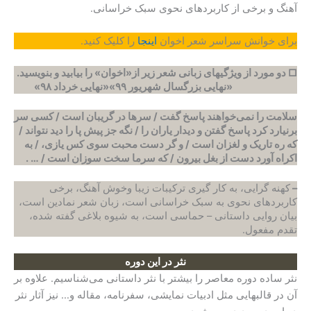
آهنگ و برخی از کاربردهای نحوی سبک خراسانی.
برای خوانش سراسر شعر اخوان
اینجا
را کلیک کنید.
□ دو مورد از ویژگیهای زبانی شعر زیر از«اخوان» را بیابید و بنویسید.
«
نهایی بزرگسال شهریور ۹۹»
«
نهایی خرداد ۹۸»
سلامت را نمی‌خواهند پاسخ گفت / سرها در گریبان است / کسی سر
برنیارد کرد پاسخ گفتن و دیدار یاران را / نگه جز پیش پا را دید نتواند /
که ره تاریک و لغزان است / و گر دست محبت سوی کس یازی، / به
اکراه آورد دست از بغل بیرون / که سرما سخت سوزان است / … .
–
کهنه گرایی، به کار گیری ترکیبات زیبا وخوش آهنگ، برخی
کاربردهای نحوی به سبک خراسانی است، زبان شعر نمادین است،
بیان روایی داستانی – حماسی است، به شیوه بلاغی گفته شده،
تقدم مفعول.
نثر در این دوره
نثر ساده دوره معاصر را بیشتر با نثر داستانی می‌شناسیم. علاوه بر
آن در قالبهایی مثل ادبیات نمایشی، سفرنامه، مقاله و… نیز آثار نثر