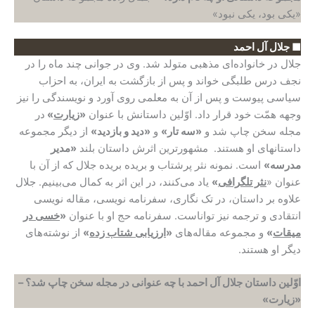
«یکی بود، یکی نبود»
■ جلال آل احمد
جلال در خانواده‌‌ای مذهبی متولد شد. وی در جوانی چند ماه را در
نجف درس طلبگی خواند و پس از بازگشت به ایران، به احزاب
سیاسی پیوست و پس از آن به معلمی روی آورد و نویسندگی را نیز
وجهه همّت خود قرار داد. اوّلین داستانش با عنوان
«
زیارت
»
در
مجله سخن چاپ شد و
«سه تار»
و
«دید و بازدید»
از دیگر مجموعه
داستانهای او هستند. مشهورترین اثرش داستان بلند
«مدیر
مدرسه»
است. نمونه نثر پرشتاب و بریده بریده جلال که از آن با
عنوان «
نثر تلگرافی
»
یاد می‌کنند، در این اثر به کمال می‌بینیم. جلال
علاوه بر داستان، در تک نگاری، سفرنامه نویسی، مقاله نویسی
انتقادی و ترجمه نیز تواناست. سفرنامه حج او با عنوان
«
خسی در
میقات
»
و مجموعه مقاله‌های
«
ارزیابی شتاب زده
»
از نوشته‌های
دیگر او هستند.
اوّلین داستان جلال آل احمد با چه عنوانی در مجله سخن چاپ شد؟
–
«زیارت»