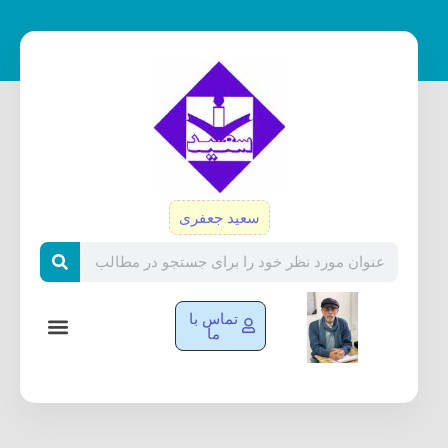
رش
ه
حتوا
سعید جعفری
Search
تماس با
ما