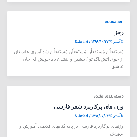
education
رجز
%آسترا%
۱۳۹۹/۱۰/۲۷
/
S.Jafari
مُستَفعِلُن مُستَفعِلُن مُستَفعِلُن مُستَفعِلُن شد آبروی عاشقان
از خوی آتش‌ناک تو / بنشین و بنشان باد خویش ای جان
عاشق
دسته‌بندی نشده
وزن های پرکاربرد شعر فارسی
%آسترا%
۱۳۹۷/۰۷/۰۳
/
S.Jafari
وزنهای پرکاربرد فارسی بر پایه کتابهای قدیمی آموزش و
پرورش