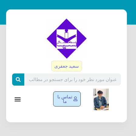
رش
ه
حتوا
سعید جعفری
Search
تماس با
ما