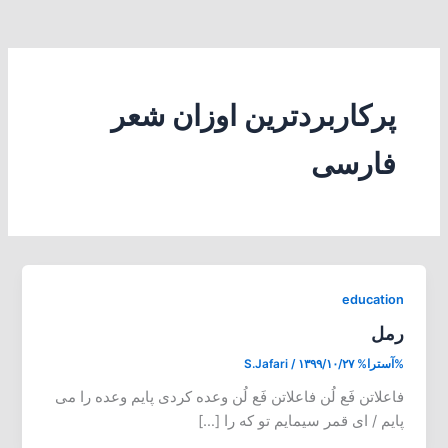
پرکاربردترین اوزان شعر
فارسی
education
رمل
%آسترا%
۱۳۹۹/۱۰/۲۷
/
S.Jafari
فاعلاتن فَع لُن فاعلاتن فَع لُن وعده کردی پایم وعده را می
پایم / ای قمر سیمایم تو که را […]