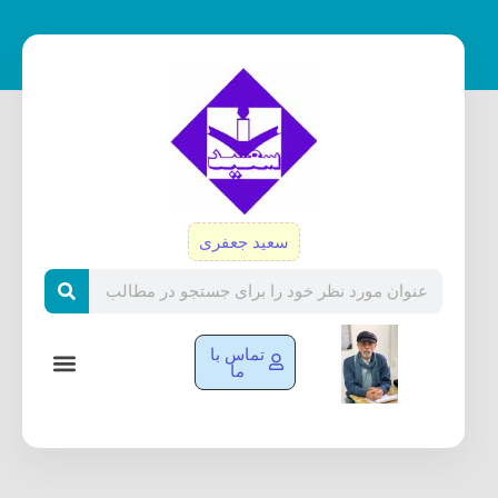
رش
ه
حتوا
سعید جعفری
Search
تماس با
ما