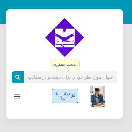
رش
ه
حتوا
سعید جعفری
Search
تماس با
ما