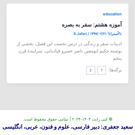
education
آموزه هشتم: سفر به بصره
%آسترا%
۱۳۹۷/۰۲/۲۱
/
S.Jafari
ادبیات سفر و زندگی در درس نخست این فصل، بخشی از
نوشته حکیم ابومعین ناصر خسرو قبادیانی، سرایندۀ قرن
پنجم
برگه‌ها:
2
1
© کپی رایت ۱۴۰۳-۲۰۲۴ | تمامی حقوق محفوظ است.
سعید جعفری: دبیر فارسی، علوم و فنون، عربی، انگلیسی