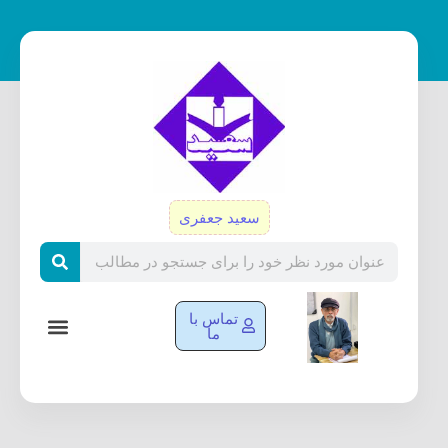
رش
ه
حتوا
سعید جعفری
Search
تماس با
ما