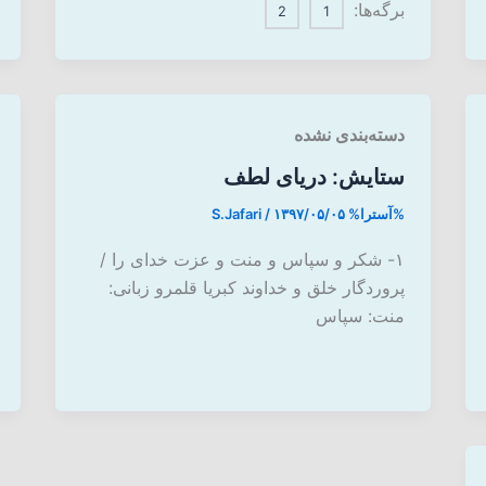
برگه‌ها:
2
1
دسته‌بندی نشده
ستایش: دریای لطف
%آسترا%
۱۳۹۷/۰۵/۰۵
/
S.Jafari
۱- شکر و سپاس و منت و عزت خدای را /
پروردگار خلق و خداوند کبریا قلمرو زبانی:
منت: سپاس