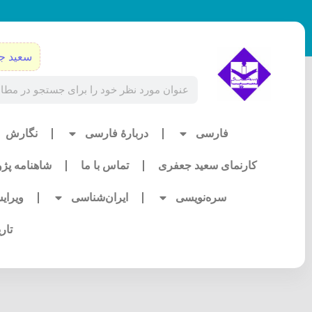
رش
ه
حتوا
سعید ج
Search
فارسی
دربارۀ فارسی
نگارش
کارنمای سعید جعفری
تماس با ما
شاهنامه پژ
سره‌نویسی
ایران‌شناسی
ویرای
تار