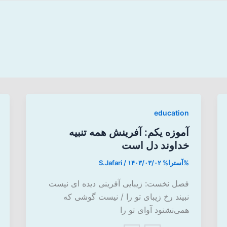
education
آموزه یکم: آفرینش همه تنبیه
خداوند دل است
%آسترا%
۱۴۰۳/۰۳/۰۲
/
S.Jafari
فصل نخست: زیبایی آفرینی دیده ای نیست
نبیند رخ زیبای تو را / نیست گوشی که
همی‌نشنود آوای تو را