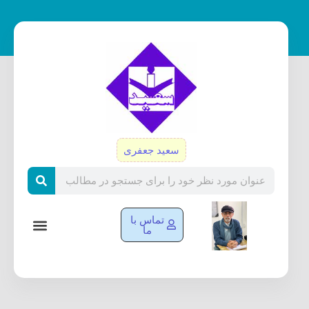
رش
ه
حتوا
سعید جعفری
Search
تماس با
ما