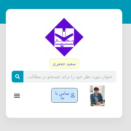
رش
ه
حتوا
سعید جعفری
Search
تماس با
ما