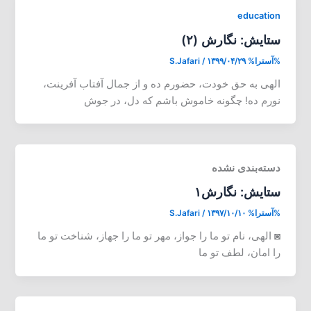
education
ستایش: نگارش (۲)
%آسترا%
۱۳۹۹/۰۴/۲۹
/
S.Jafari
الهی به حق خودت، حضورم ده و از جمال آفتاب آفرینت،
نورم ده! چگونه خاموش باشم که دل، در جوش
دسته‌بندی نشده
ستایش: نگارش۱
%آسترا%
۱۳۹۷/۱۰/۱۰
/
S.Jafari
◙ الهی، نام تو ما را جواز، مهر تو ما را جهاز، شناخت تو ما
را امان، لطف تو ما