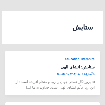
ستایش
,
education
literature
ستایش: انشای الهی
%آسترا%
۱۴۰۴/۰۷/۰۶
/
S.Jafari
◙ پروردگار هستی جهان را زیبا و منظم آفریده است؛ از
این رو، عالَم انشای الهی است. خداوند به ما […]