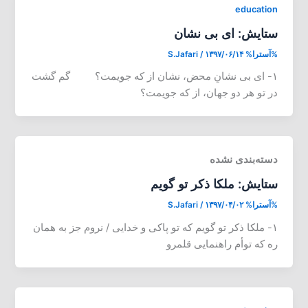
education
ستایش: ای بی نشان
%آسترا%
۱۳۹۷/۰۶/۱۴
/
S.Jafari
۱- ای بی نشانِ محض، نشان از که جویمت؟ گم گشت
در تو هر دو جهان، از که جویمت؟
دسته‌بندی نشده
ستایش: ملکا ذکر تو گویم
%آسترا%
۱۳۹۷/۰۴/۰۲
/
S.Jafari
۱- ملکا ذکر تو گویم که تو پاکی و خدایی / نروم جز به همان
ره که توأم راه­نمایی قلمرو