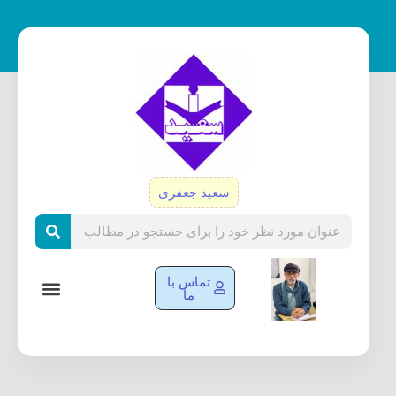
رش
ه
حتوا
سعید جعفری
Search
تماس با
ما