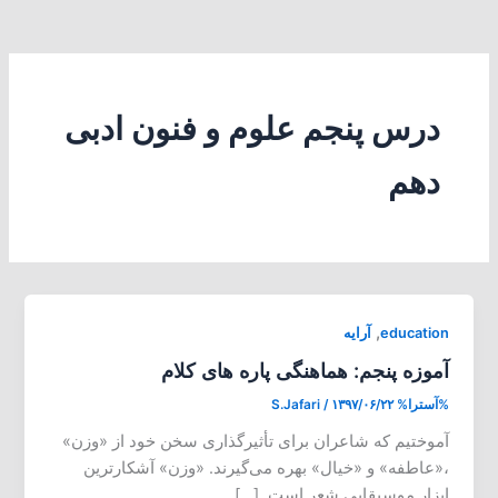
درس پنجم علوم و فنون ادبی
دهم
,
education
آرایه
آموزه پنجم: هماهنگی پاره های کلام
%آسترا%
۱۳۹۷/۰۶/۲۲
/
S.Jafari
آموختیم که شاعران برای تأثیرگذاری سخن خود از «وزن»
،«عاطفه» و «خیال» بهره می‌گیرند. «وزن» آشکارترین
ابزار موسیقایی شعر است. […]