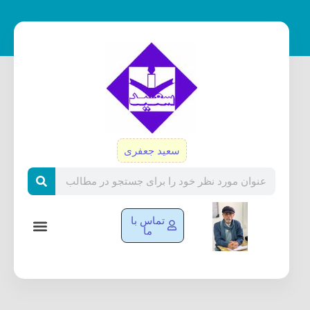
رش
ه
حتوا
سعید جعفری
Search
تماس با
ما