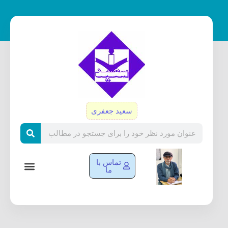
رش
ه
حتوا
سعید جعفری
Search
تماس با
ما