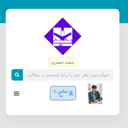
رش
ه
حتوا
سعید جعفری
Search
تماس با
ما