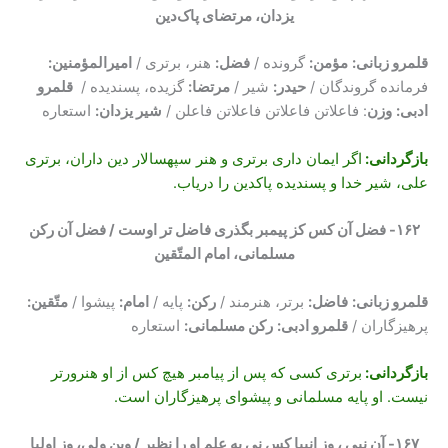
یزدان، مرتضای پاک‌دین
قلمرو زبانی:
مؤمن
:
گرونده /
فضل
:
هنر، برتری /
امیرالمؤمنین
:
فرمانده گروندگان /
حیدر
:
شیر /
مرتضا
:
گزیده، پسندیده /
قلمرو
ادبی:
وزن
: فاعلاتن فاعلاتن فاعلاتن فاعلن /
شیر یزدان
:
استعاره
بازگردانی:
اگر ایمان داری برتری و هنر سپهسالار دین داران، برتری
علی، شیر خدا و پسندیده پاکدین را دریاب.
۱۶۲- فضل آن کس کز پیمبر بگذری فاضل تر اوست / فضل آن رکن
مسلمانی، امام المتّقین
قلمرو زبانی:
فاضل
:
برتر، هنرمند /
رکن
:
پایه /
امام
:
پیشوا /
متّقین
:
پرهیزگاران /
قلمرو ادبی:
رکن مسلمانی
:
استعاره
بازگردانی:
برتری کسی که پس از پیامبر هیچ کس از او هنرورتر
نیست. او پایه مسلمانی و پیشوای پرهیزگاران است.
۱۶۷- آن نبی ، وز انبیا کس نی به علم او را نظیر / وین ولی، وز اولیا