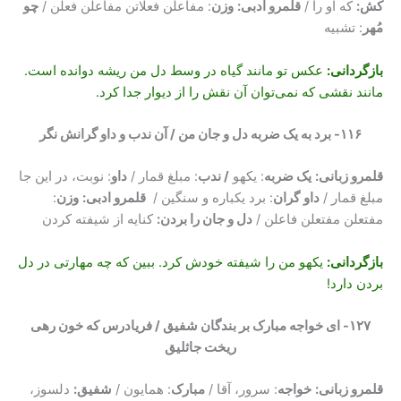
کش:
که او را /
قلمرو ادبی:
وزن
: مفاعلن فعلاتن مفاعلن فعلن /
چو
مُهر
: تشبیه
بازگردانی
:
عکس تو مانند گیاه در وسط دل من ریشه دوانده است.
مانند نقشی که نمی‌توان آن نقش را از دیوار جدا کرد.
۱۱۶- برد به یک ضربه دل و جان من / آن ندب و داو گرانش نگر
قلمرو زبانی:
یک ضربه
: یکهو
/ ندب
: مبلغ قمار /
داو
: نوبت، در این جا
مبلغ قمار /
داو
گران
: برد یکباره و سنگین /
قلمرو ادبی:
وزن
:
مفتعلن مفتعلن فاعلن /
دل و جان را بردن:
کنایه از شیفته کردن
بازگردانی
:
یکهو من را شیفته خودش کرد. ببین که چه مهارتی در دل
بردن دارد!
۱۲۷- ای خواجه مبارک بر بندگان شفیق / فریادرس که خون رهی
ریخت جاثلیق
قلمرو زبانی:
خواجه
: سرور، آقا /
مبارک
: همایون /
شفیق:
دلسوز،