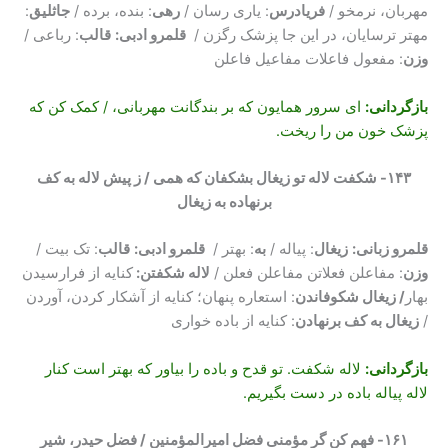
مهربان، نرمخو /
فریادرس
: یاری رسان /
رهی
: بنده، برده /
جاثلیق
:
مهتر ترسایان، در این جا پزشک رگزن /
قلمرو ادبی:
قالب
: رباعی /
وزن
: مفعول فاعلات مفاعیل فاعلن
بازگردانی
:
ای سرور همایون که بر بندگانت مهربانی، / کمک کن که
پزشک خون من را ریخت.
۱۴۳- شکفت لاله تو زیغال بشکفان که همی / ز پیش لاله به کف
برنهاده به زیغال
قلمرو زبانی:
زیغال
: پیاله /
به
: بهتر /
قلمرو ادبی:
قالب
: تک بیت /
وزن
: مفاعلن فعلاتن مفاعلن فعلن /
لاله شکفتن:
کنایه از فرارسیدن
بهار
/ زیغال شکوفاندن
: استعاره پنهان؛ کنایه از آشکار کردن، آوردن
/
زیغال به کف برنهادن
: کنایه از باده خواری
بازگردانی
:
لاله شکفت. تو قدح و باده را بیاور که بهتر است کنار
لاله پیاله باده در دست بگیریم.
۱۶۱- فهم کن گر مؤمنی فضل امیرالمؤمنین / فضل حیدر، شیر