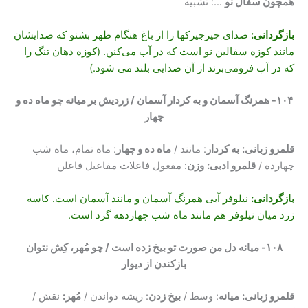
همچون سفال نو
…: تشبیه
بازگردانی:
صدای جیرجیرکها را از باغ هنگام ظهر بشنو که صدایشان
مانند کوزه سفالین نو است که در آب می‌کنن. (کوزه دهان تنگ را
که در آب فرومی‌برند از آن صدایی بلند می شود.)
۱۰۴- همرنگ آسمان و به کردار آسمان / زردیش بر میانه چو ماه ده و
چهار
قلمرو زبانی:
به کردار
: مانند /
ماه ده و چهار
: ماه تمام، ماه شب
چهارده /
قلمرو ادبی:
وزن
: مفعول فاعلات مفاعیل فاعلن
بازگردانی
:
نیلوفر آبی همرنگ آسمان و مانند آسمان است. کاسه
زرد میان نیلوفر هم مانند ماه شب چهاردهه گرد است.
۱۰۸- میانه دل من صورت تو بیخ زده است / چو مُهر، کِش نتوان
بازکندن از دیوار
قلمرو زبانی:
میانه
: وسط /
بیخ زدن
: ریشه دواندن /
مُهر:
نقش /