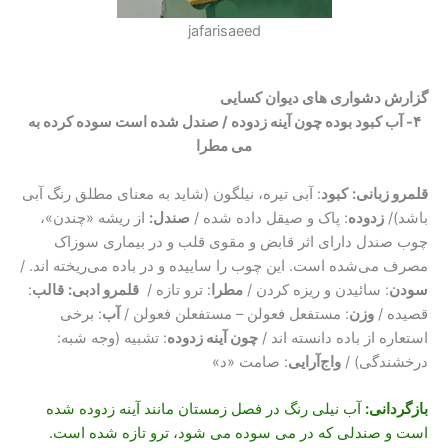
jafarisaeed
گزارش دشواری های دیوان کسایی
۴- آب کبود بوده چون آینه زدوده / صندل شده است سوده کرده به
می مطرا
قلمرو زبانی:
کبود
: آبی تیره، نیلگون (شاید به معنای مطلق رنگ آبی
باشد)/
زدوده
: پاک و صیقل داده شده /
صندل:
از ریشه «چندن»،
چوب صندل دارای اثر قابض و مقوی قلب و در بیماری سوزاک
مصرف می‌شده است. این چوب را ساییده و در باده می‌ریخته اند. /
سودن
: سائیدن و ریزه کردن /
مطرا
: ترو تازه /
قلمرو ادبی:
قالب
:
قصیده /
وزن
: مستفعل فعولن – مستفعلن فعولن /
آب
: برخی
استعاره از باده دانسته اند /
چون آینه زدوده
: تشبیه (وجه شبه:
درخشندگی) /
واج‌آرایی
: صامت «د»
بازگردانی
:
آب نیلی رنگ در فصل زمستان مانند آینه زدوده شده
است و صندلی که در می سوده می شود، ترو تازه شده است.