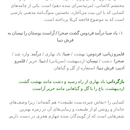
محتشم کاشانی، (مرثیه‌سرای سده دهم) است. یکی از چامه‌های
کسایی که با این بیت می‌آغازد، نخستین سوگ‌نامه مذهبی پارسی
است که به موضوع فاجعه کربلا پرداخته است.
۱- باد صبا درآمد فردوس گشت صحرا / آراست بوستان را نیسان به
فرش دیبا
قلمرو زبانی:
فردوس
:
بهشت /
صبا
:
باد بهاری /
درآمد
: وارد شد /
صحرا
: دشت /
نیسان:
اردیبهشت (سریانی)
/ دیبا
: حریر /
قلمرو
ادبی:
فرش دیبا
:
استعاره از گل و گیاهان
بازگردانی:
باد بهاری از راه رسید و دشت مانند بهشت گشت.
اردیبهشت، باغ را با گل و گیاهانی مانند حریر آراست.
کسایی را «نقاش چیره‌دست طبیعت» هم گفته‌اند؛ زیرا وصف‌های
جاندار و روشن او از طبیعت و زیبایی‌های آن در زمره بهترین
شعرهایی است که از گویندگان سده چهارم هجری در دست داریم.