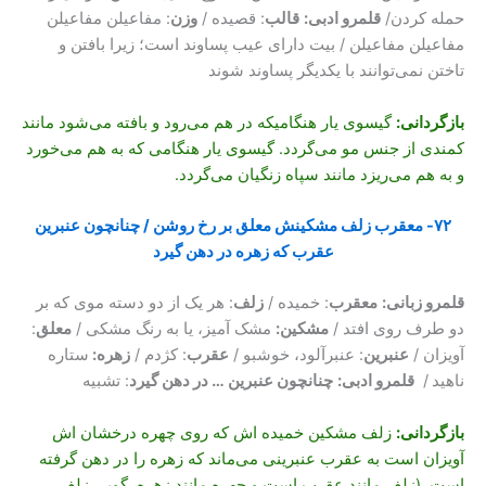
حمله کردن/
قلمرو ادبی:
قالب
: قصیده /
وزن
: مفاعیلن مفاعیلن
مفاعیلن مفاعیلن / بیت دارای عیب پساوند است؛ زیرا بافتن و
تاختن نمی‌توانند با یکدیگر پساوند شوند
بازگردانی
:
گیسوی یار هنگامیکه در هم می‌رود و بافته می‌شود مانند
کمندی از جنس مو می‌گردد. گیسوی یار هنگامی که به هم می‌خورد
و به هم می‌ریزد مانند سپاه زنگیان می‌گردد.
۷۲- معقرب زلف مشکینش معلق بر رخ روشن / چنانچون عنبرین
عقرب که زهره در دهن گیرد
قلمرو زبانی:
معقرب
: خمیده /
زلف
: هر یک از دو دسته موی که بر
دو طرف روی افتد /
مشکین:
مشک آمیز، یا به رنگ مشکی /
معلق
:
آویزان /
عنبرین
: عنبرآلود، خوشبو /
عقرب
: کژدم /
زهره:
ستاره
ناهید
/
قلمرو ادبی:
چنانچون عنبرین … در دهن گیرد
: تشبیه
بازگردانی
:
زلف مشکین خمیده اش که روی چهره درخشان اش
آویزان است به عقرب عنبرینی می‌ماند که زهره را در دهن گرفته
است. (زلف مانند عقرب است و چهره مانند زهره. گویی زلف