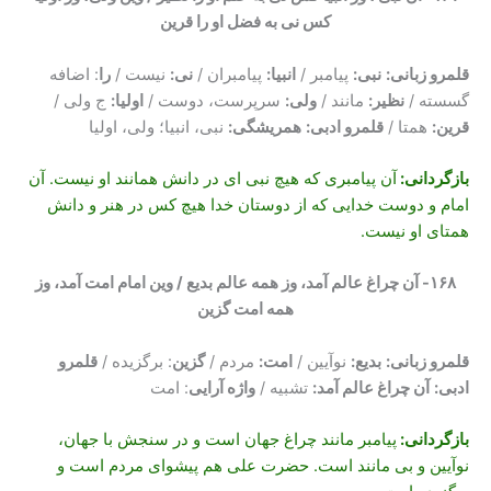
کس نی به فضل او را قرین
قلمرو زبانی:
نبی
:
پیامبر /
انبیا
:
پیامبران /
نی
:
نیست /
را
: اضافه
گسسته /
نظیر
:
مانند /
ولی
:
سرپرست، دوست /
اولیا
:
ج ولی /
قرین
:
همتا /
قلمرو ادبی:
همریشگی
:
نبی، انبیا؛ ولی، اولیا
بازگردانی:
آن پیامبری که هیچ نبی ای در دانش همانند او نیست. آن
امام و دوست خدایی که از دوستان خدا هیچ کس در هنر و دانش
همتای او نیست.
۱۶۸- آن چراغ عالم آمد، وز همه عالم بدیع / وین امام امت آمد، وز
همه امت گزین
قلمرو زبانی:
بدیع
:
نوآیین /
امت
:
مردم /
گزین
: برگزیده /
قلمرو
ادبی:
آن چراغ عالم آمد
:
تشبیه /
واژه آرایی
: امت
بازگردانی:
پیامبر مانند چراغ جهان است و در سنجش با جهان،
نوآیین و بی مانند است. حضرت علی هم پیشوای مردم است و