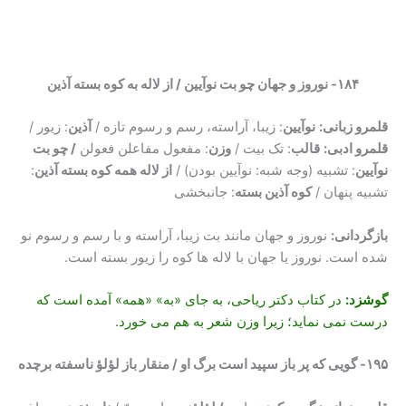
۱۸۴- نوروز و جهان چو بت نوآیین / از لاله به کوه بسته آذین
قلمرو زبانی:
نوآیین
: زیبا، آراسته، رسم و رسوم تازه /
آذین
: زیور /
قلمرو ادبی:
قالب
: تک بیت /
وزن
: مفعول مفاعلن فعولن
/ چو بت
نوآیین
: تشبیه (وجه شبه: نوآیین بودن) /
از لاله همه کوه بسته آذین
:
تشبیه پنهان /
کوه آذین بسته
: جانبخشی
بازگردانی
:
نوروز و جهان مانند بت زیبا، آراسته و با رسم و رسوم نو
شده است. نوروز یا جهان با لاله ها کوه را زیور بسته است.
گوشزد:
در کتاب دکتر ریاحی، به جای «به» «همه» آمده است که
درست نمی نماید؛ زیرا وزن شعر به هم می خورد.
۱۹۵- گویی که پر باز سپید است برگ او / منقار باز لؤلؤ ناسفته برچده