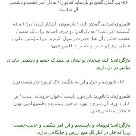
۵۶- بی گمان گفتن تو بازنماید که تو را / به دل اندر غضب و دشمنی
آل عباست
قلمرو زبانی:
بی گمان
: البته /
بازنمودن
: آشکار کردن /
را:
اضافه
گسسته [در دلت] /
به دل اندر
: دو حرف اضافه برای یک متمم /
غضب
: خشم /
آل عبا
: حضرت رسول اکرم و امیرالمؤمنین علی و
فاطمه زهرا و حسن و حسین /
قلمرو ادبی:
بازگردانی
:
البته سخنان تو نشان می‌دهد که خشم و دشمنی خاندان
پیامبر در دل داری.
۶۶- نانوردیم و خوار و این نه شگفت / که بَرِ ورد خار نیست نورد
قلمرو زبانی:
نانورد:
نادرخور، ناپسند /
خوار
: فرومایه، پست /
بر
:
کنار /
ورد
: گل سرخ /
نورد
: درخور، پسندیده /
قلمرو ادبی:
وزن
:
فاعلاتن مفاعلن فعلن
بازگردانی
:
فرومایه و ناپسندیم و این امر شگفت و عجیب نیست؛
زیرا که خار در کنار گل هیچ ارزش و جایگاهی ندارد.