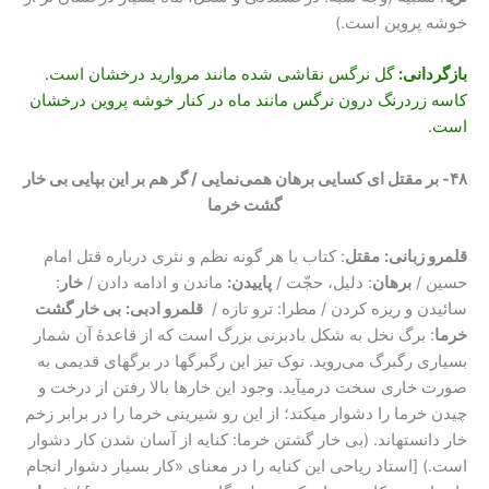
خوشه پروین است.)
بازگردانی
:
گل نرگس نقاشی شده مانند مروارید درخشان است.
کاسه زردرنگ درون نرگس مانند ماه در کنار خوشه پروین درخشان
است.
۴۸- بر مقتل ای کسایی برهان همی‌نمایی / گر هم بر این بپایی بی خار
گشت خرما
قلمرو زبانی:
مقتل
: کتاب یا هر گونه نظم و نثری درباره قتل امام
حسین /
برهان
: دلیل، حجّت /
پاییدن:
ماندن و ادامه دادن /
خار
:
سائیدن و ریزه کردن / مطرا: ترو تازه /
قلمرو ادبی:
بی خار گشت
خرما
: برگ نخل به شکل بادبزنی بزرگ است که از قاعدۀ آن شمار
بسیاری رگبرگ می‌روید. نوک تیز این رگبرگ‏ها در برگ‏های قدیمی به
صورت خاری سخت درمی‏آید. وجود این خارها بالا رفتن از درخت و
چیدن خرما را دشوار می‏کند؛ از این رو شیرینی خرما را در برابر زخم
خار دانسته‏اند. (بی خار گشتن خرما: کنایه از آسان شدن کار دشوار
است.) [استاد ریاحی این کنایه را در معنای «کار بسیار دشوار انجام