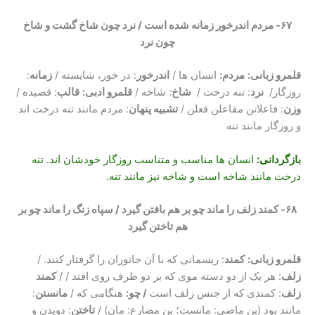
۶۷- مردم اندرخور زمانه شده است / نرد چون شاخ گشت و شاخ
چون نرد
قلمرو زبانی:
مردم:
انسان ها /
اندرخور
: در خور، شایسته /
زمانه
:
روزگار/
نرد
: تنه درخت /
شاخ
: شاخه /
قلمرو ادبی:
قالب
: قصیده /
وزن
: فاعلاتن مفاعلن فعلن /
تشبیه پنهان
: مردم مانند تنه درخت اند
و روزگار مانند تنه
بازگردانی
:
انسان ها مناسب و متناسب روزگار خودشان اند. تنه
درخت مانند شاخه است و شاخه نیز مانند تنه.
۶۸- کمند زلف را ماند چو بر هم بافتن گیرد / سپاه زنگ را ماند چو بر
هم تاختن گیرد
قلمرو زبانی:
کمند
: ریسمانی که با آن جانوران را گرفتار کنند. /
زلف
: هر یک از دو دسته موی که بر دو طرف روی افتد / /
کمند
زلف
: کمندی که از جنس زلف است
/ چو:
هنگامی که /
مانستن
:
مانند بود (بن ماضی: مانست؛ بن مضارع: مان) /
تاختن
: دویدن و