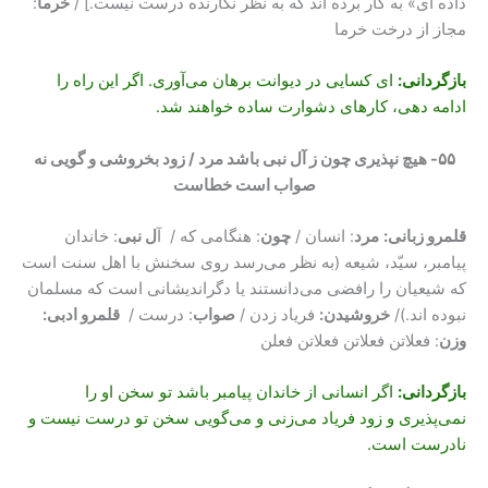
داده ای» به کار برده اند که به نظر نگارنده درست نیست.] /
خرما
:
مجاز از درخت خرما
بازگردانی
:
ای کسایی در دیوانت برهان می‌آوری. اگر این راه را
ادامه دهی، کارهای دشوارت ساده خواهند شد.
۵۵- هیچ نپذیری چون ز آل نبی باشد مرد / زود بخروشی و گویی نه
صواب است خطاست
قلمرو زبانی:
مرد
: انسان /
چون
: هنگامی که / آ
ل نبی
: خاندان
پیامبر، سیّد، شیعه (به نظر می‌رسد روی سخنش با اهل سنت است
که شیعیان را رافضی می‌دانستند یا دگراندیشانی است که مسلمان
نبوده اند.)/
خروشیدن:
فریاد زدن /
صواب
: درست /
قلمرو ادبی:
وزن
: فعلاتن فعلاتن فعلاتن فعلن
بازگردانی
:
اگر انسانی از خاندان پیامبر باشد تو سخن او را
نمی‌پذیری و زود فریاد می‌زنی و می‌گویی سخن تو درست نیست و
نادرست است.