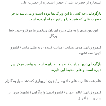
استعاره از حضرت علی /
حیدر
: استعاره از حضرت علی
بازگردانی:
چه کسی با این ویژگی‌ها بوده است و می‌باشد به جز
حضرت علی که شیر خدا و دلاور حمله آورنده است.
این دین هدی را به مثل دایره ای دان / پیغمبر ما مرکز و حیدر خط
پرگار
قلمرو زبانی:
هدی
:
هدایت (هدایت کننده) /
به مثل
:
مانند /
قلمرو
ادبی:
سه تشبیه
بازگردانی:
دین هدایت کننده مانند دایره است و پیامبر مرکز این
دایره است و علی محیط این دایره.
علم همه عالم به علی داد پیمبر / چون ابر بهاری که دهد سیل به گلزار
قلمرو زبانی:
عالم
:
جهان /
قلمرو ادبی:
واج آرایی / تشبیه:
چون ابر
بهاری … / اغراق