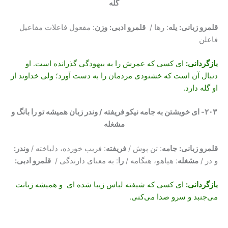
گله
قلمرو زبانی:
یله
: رها /
قلمرو ادبی:
وزن
: مفعول فاعلات مفاعیل
فاعلن
بازگردانی
:
ای کسی که عمرش را به بیهودگی گذرانده است. او
دنبال آن است که خشنودی مردمان را به دست آورد؛ ولی خداوند از
او گله دارد.
۲۰۳- ای خویشتن به جامه نیکو فریفته / وندر زبان همیشه تو را بانگ و
مشغله
قلمرو زبانی:
جامه
: تن پوش /
فریفته
: فریب خورده، دلباخته /
وندر:
و در /
مشغله
: هیاهو، هنگامه /
را
: به معنای دارندگی /
قلمرو ادبی:
بازگردانی
:
ای کسی که شیفته لباس زیبا شده ای و همیشه زبانت
می‌جنبد و سرو صدا می‌کنی.
می و ماه و مریخ