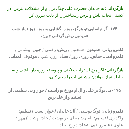
بازگردانی:
به خاندان حضرت علی چنگ بزن و از مشکلات نترس. در
کشتی نجات باش و ترس رستاخیز را از دلت بیرون کن.
۱۷۴- گر نیاسایی تو هرگز، روزه نگشایی به روز، / وز نماز شب
همیدون ریش گردانی جبین،
قلمرو زبانی:
همیدون:
همچنین /
ریش
:
زخمی /
جبین
: پیشانی /
قلمرو ادبی:
جناس
:
روزه، روز /
تضاد
: روز، شب /
موقوف المعانی
بازگردانی:
اگر هیچ استراحت نکنی و پیوسته روزه دار باشی و به
خاطر نماز خواندن پیشانی ات را زخم کنی،
۱۷۵- بی تولّا بر علی و آل او دوزخ تو راست / خوار و بی تسلیمی از
تسنیم و از خلد برین
قلمرو زبانی:
تولّا
:
دوستی /
آل:
خاندان
/ خوار:
پست
/ تسلیم:
واگذاری
/ تسنیم
:
نام چشمه ای در بهشت /
خلد:
بهشت
/ برین
:
علوی /
قلمرو ادبی:
تضاد
:
دوزخ، خلد