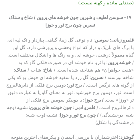
(صندلی مانده و کهنه نیست.)
۱۷- سوسن لطیف و شیرین چون خوشه های پروین / شاخ و ستاک
نسرین چون برج ثور و جوزا
قلمرو زبانی:
سوسن
: نام نوعی گل زیبا، گیاهی پیازدار و تک لپه ای،
با برگ های باریک و دراز که انواع وحشی و پرورشی دارد، گل این
گیاه معمولاً درشت، خوشه ای، و به رنگ ها و اشکال مختلف است.
/
خوشه پروین
: یا ثریا نام خوشه ای در صورت فلکی گاو که به
«هفت خواهران» هم شناخته شده است. /
شاخ:
شاخه /
ستاک
:
شاخه نورسته /
نسرین
: گل زرد یا سفید خوشه ای خوش بو که یکی
از گونه های نرگس است. /
برج ثور:
دومین برج فلکی از دایرهالبروج
است. ثور، دومین برج خورشید، ثور به معنای گاو یا به عبارت دقیق
تر «ورزا» ست.
/ برج جوزا:
یا دوپیکر سومین برج فلکی از
دائرهالبروج است.
/
قلمرو ادبی:
چون خوشه های پروین:
تشبیه
(وجه
شبه: درخشندگی)
/ چون برج ثور و جوزا
: تشبیه
(وجه شبه:
درخشندگی یا شکل)
گوشزد:
اخترشماران با بررسی آسمان و پیکره‌های اخترین متوجه