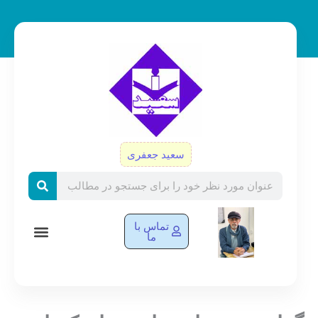
رش
ه
حتوا
سعید جعفری
Search
تماس با
ما