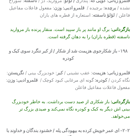
قلمرو زبانی:
گویی که
: پنداری
/ لؤلؤ
: مروارید، درّ /
ناسفته
: سوراخ
نشده /
برچده:
برچیده /
قلمرو ادبی:
وزن
: مفعول فاعلات مفاعیل
فاعلن /
لؤلؤ ناسفته
: استعاره از قطره های باران
بازگردانی
:
برگ او مانند پر باز سپید است. منقار پرنده باز مروارید
ناسفته (قطره باران) را به دهان گرفته است.
۱۹۸- باز شکارجوی هزیمت شد از شکار / از کبر ننگرد سوی کبک و
کودره
قلمرو زبانی:
هزیمت
: عقب نشینی /
کبر
: خودبزرگ بینی /
نگریستن
:
نگاه کردن /
کودره:
گونه ای مرغابی کبود کوچک
/
قلمرو ادبی:
وزن
:
مفعول فاعلات مفاعیل فاعلن
بازگردانی
:
باز شکاری از صید دست برداشت. به خاطر خودبزرگ
بینی اش دیگر به کبک و کودره نگاه نمی‌کند و صیدی بزرگ تر
می‌خواهد.
۲۰۲- ای عمر خویش کرده به بیهودگی یله / خشنود بندگان و خداوند با