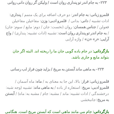
۲۲۳- به جام اندر تو پنداری روان است / ولیکن گر روان دانی روانی
قلمرو زبانی:
به جام اندر
: دو حرف اضافه برای یک متمم /
پنداری:
ادات تشبیه /
دانی
: بدانی /
قلمرو ادبی:
وزن
: مفاعیلن مفاعیلن
فعولن /
جناس همسان
: روان (نخست: جان / دوم: مایع / سوم: جان)
/
به جام اندر تو پنداری روان است
: تشبیه (ادات تشبیه: پنداری) /
واج
آرایی: «ر» «ن»
/ واژه آرایی
بازگردانی
:
در جام باده گویی جان ما را ریخته اند. البته اگر جان
بتواند مایع و جاری باشد.
۲۲۴- به ماهی ماند آبستن به مریخ / بزاید چون فراز لب رسانی
قلمرو زبانی:
فراز
: بالا، این جا به معنای به /
ماه:
ماه آسمان /
قلمرو ادبی:
مریخ
: استعاره از باده /
به ماهی ماند
: تشبیه (وجه شبه:
درخشندگی / ادات تشبیه: ماند / مشبه: جام / مشبه به: ماه) /
آبستن
به مریخ:
جانبخشی
بازگردانی
:
جام می مانند ماهی است که آبستن مریخ است. هنگامی