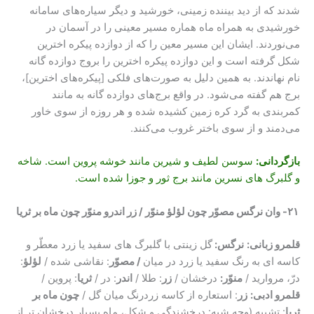
شدند که از دید بیننده زمینی، خورشید و دیگر سیاره‌های سامانه
خورشیدی به همراه ماه هماره مسیر معینی را در آسمان در
می‌نوردند. ایشان این مسیر معین را که از دوازده پیکره اخترین
شکل گرفته است و این دوازده پیکره اخترین را بروج دوازده گانه
نام نهاندند. به همین دلیل به صورت‌های فلکی [پیکره‌های اخترین]،
برج هم گفته می‌شود. در واقع برج‌های دوازده گانه به مانند
کمربندی به گرد کره زمین کشیده شده و هر روزه از سوی خاور
می‌دمند و از سوی باختر غروب می‌کنند.
بازگردانی
:
سوسن لطیف و شیرین مانند خوشه پروین است. شاخه
و گلبرگ های نسرین مانند برج ثور و جوزا شده است.
۲۱- وان نرگس مصوّر چون لؤلؤ منوّر / زر اندرو منوّر چون ماه بر ثریا
قلمرو زبانی:
نرگس:
گل زینتی با گلبرگ های سفید یا زرد معطّر و
کاسه ای به رنگ سفید یا زرد در میان
/ مصوّر
: نقاشی شده /
لؤلؤ
:
درّ، مروارید /
منوّر:
درخشان /
زر
: طلا /
اندر
: در /
ثریا
: پروین /
قلمرو ادبی:
زر
: استعاره از کاسه زردرنگ میان گل /
چون ماه بر
ثریا
: تشبیه (وجه شبه: درخشندگی و شکل، ماه بسیار درخشان تر از