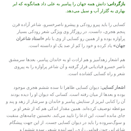
بازگردانی:
دانش همه جهان را پیامبر به علی داد همانگونه که ابر
بهاری به گلزار آب و سیل می‌دهد.
کسایی را باید پیرو رودکی و پیشرو ناصرخسرو، شاعر آزاده قرن
پنجم هجری، دانست. در روزگار وی ویژگی شعر رودکی بسیار
پرآوازه بوده و از همین رو کسایی از وی با نام
«استاد شاعران
جهان»
یاد کرده و خود را کم از صد یک او دانسته است.
هم اشعار زهدآمیز و هم ارادت او به خاندان پیامبر، بعدها سرمشق
ناصر خسرو قبادیانی قرار گرفته و آن شاعر پرآوازه را به پیروی
شعر و راه کسایی کشانده است.
اشعار کسایی:
دیوان کسایی ظاهرا تا سده ششم هجری موجود
بوده و بعدها از میان رفته است. کسانی که دیوان او را دیده بودند
آن را کتابی لبریز از ستایش پیامبر و خاندان و سرشار از زهد و پند و
موعظه توصیف کرده‌اند. همین مقدار اندکی هم که از شعر او بر
جای مانده است، این ادعا را تایید می‌کند. نخستین چامه‌های منقبت
و سوگ‌سروده را باید در دیوان کسایی جست. از این جهت پیشگام
شاعرانی چون قوامی رازی، (سراینده شیعی سده ششم) و