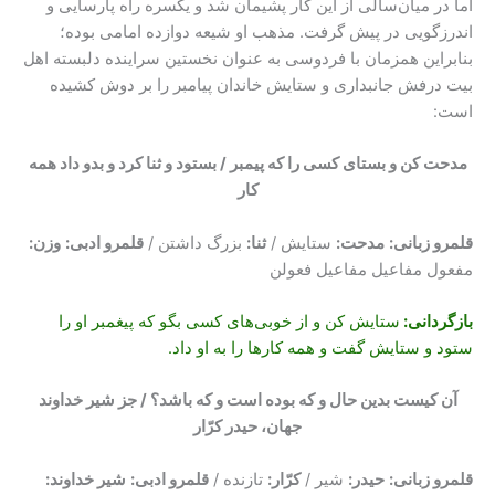
اما در میان‌سالی از این کار پشیمان شد و یکسره راه پارسایی و
اندرزگویی در پیش گرفت. مذهب او شیعه دوازده امامی بوده؛
بنابراین همزمان با فردوسی به عنوان نخستین سراینده دلبسته اهل
بیت درفش جانبداری و ستایش خاندان پیامبر را بر دوش کشیده
است:
مدحت کن و بستای کسی را که پیمبر / بستود و ثنا کرد و بدو داد همه
کار
قلمرو زبانی:
مدحت
:
ستایش /
ثنا
:
بزرگ داشتن /
قلمرو ادبی:
وزن
:
مفعول مفاعیل مفاعیل فعولن
بازگردانی:
ستایش کن و از خوبی‌های کسی بگو که پیغمبر او را
ستود و ستایش گفت و همه کارها را به او داد.
آن کیست بدین حال و که بوده است و که باشد؟ / جز شیر خداوند
جهان، حیدر کرّار
قلمرو زبانی:
حیدر
:
شیر /
کرّار
:
تازنده /
قلمرو ادبی:
شیر خداوند
: