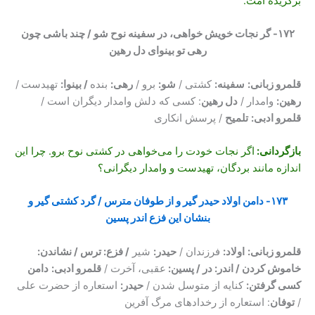
برگزیده امت.
۱۷۲- گر نجات خویش خواهی، در سفینه نوح شو / چند باشی چون
رهی تو بینوای دل رهین
قلمرو زبانی:
سفینه
:
کشتی /
شو
:
برو /
رهی
:
بنده
/ بینوا
:
تهیدست
/
رهین
:
وامدار /
دل رهین
: کسی که دلش وامدار دیگران است /
قلمرو ادبی:
تلمیح
/ پرسش انکاری
بازگردانی:
اگر نجات خودت را می‌خواهی در کشتی نوح برو. چرا این
اندازه مانند بردگان، تهیدست و وامدار دیگرانی؟
۱۷۳- دامن اولاد حیدر گیر و از طوفان مترس / گرد کشتی گیر و
بنشان این فزع اندر پسین
قلمرو زبانی:
اولاد
:
فرزندان /
حیدر
:
شیر
/ فزع: ترس / نشاندن:
خاموش کردن / اندر: در / پسین:
عقبی، آخرت /
قلمرو ادبی:
دامن
کسی گرفتن
:
کنایه از متوسل شدن /
حیدر
:
استعاره از حضرت علی
/
توفان
: استعاره از رخدادهای مرگ آفرین