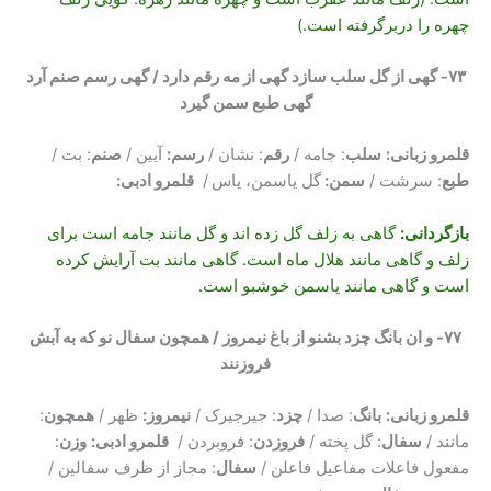
چهره را دربرگرفته است.)
۷۳- گهی از گل سلب سازد گهی از مه رقم دارد / گهی رسم صنم آرد
گهی طبع سمن گیرد
قلمرو زبانی:
سلب
: جامه /
رقم
: نشان /
رسم:
آیین /
صنم
: بت /
طبع
: سرشت /
سمن:
گل یاسمن، یاس
/
قلمرو ادبی:
بازگردانی
:
گاهی به زلف گل زده اند و گل مانند جامه است برای
زلف و گاهی مانند هلال ماه است. گاهی مانند بت آرایش کرده
است و گاهی مانند یاسمن خوشبو است.
۷۷- و ان بانگ چزد بشنو از باغ نیمروز / همچون سفال نو که به آبش
فروزنند
قلمرو زبانی:
بانگ
: صدا /
چزد
: جیرجیرک /
نیمروز:
ظهر /
همچون
:
مانند /
سفال
: گل پخته /
فروزدن
: فروبردن /
قلمرو ادبی:
وزن
:
مفعول فاعلات مفاعیل فاعلن /
سفال
: مجاز از ظرف سفالین /