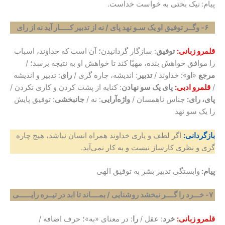
پیام:
نیک بختی به خواست خداست.
۶- وگــر توفیق او یک سـو نهد پای / نه از تدبیر کـــــار آید نه از رای
قلمرو زبانی:
توفیق
: سازگار گردانیدن؛ آن است که خداوند، اسباب
را موافق خواهش بنده، مهیّا کند تا خواهش او به نتیجه برسد؛ /
مرجع
«
او
»: خداوند /
تدبیر
: اندیشه، چاره گری /
رای
: تدبیر و اندیشه
/
قلمرو ادبی:
پای یک سو نهادن
: کنایه از پشت کردن و کاری نکردن /
پای، رای:
جناس ناهمسان /
واژه‌آرایی
: نه /
جانبخشی
: توفیق پایش
را یک سو نهد
بازگردانی:
اگر لطف و یاری خداوند همراه انسان نباشد، هیچ چاره
گری و نظری کارساز نیست و به کار نمی‌آید.
پیام:
وابستگی تدبیر بشر به توفیق الهی
۷- خـــرد را گــــر نبخشد روشنایی / بمــــاند تا ابد در تیــره رایــــــی
قلمرو زبانی:
خرد
: عقل /
را
: در معنای «به»؛ حرف اضافه /