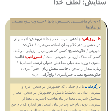
ستایش: لطف خدا
۱- به نام چاشـــــنی بخــــــش زبانها / حـــلاوت سنج معـــنی
در بیـان‌ها
قلمرو زبانی:
چاشنی
: مزه، طعم /
چاشنی‌بخش
: آنچه برای
اثربخشی بیشتر کلام به آن اضافه می‌شود. /
حلاوت
:
شیرینی /
حلاوت‌سنج
: کسی که شیرینی را ارزیابی می‌کند،
کسی که ملاک ارزیابی شیرینی است /
قلمرو ادبی:
قالب
:
مثنوی /
وزن
: مفاعیلن مفاعیلن فعولن (رشته انسانی) /
زبان
: مجاز از سخن /
چاشنی‌بخش زبان
: حس‌آمیزی /
حلاوت‌سنج معنی
: حس‌آمیزی /
واج‌آرایی
: «ن»
بازگردانی:
با نام خدایی که حضورش در سخن، مزه و
شیرینی بدان می‌بخشد؛ نامش و حضورش در سخن، معیار
سنجش شیرینی معنا در بیان‌هاست (شیرینی معنا از
شیرینی بودن نام خداوند در بیان است؛ هر اندازه که نام حق
در سخن بیشتر باشد ،معنا نیز شیرین تر و البته ژرف‌تر