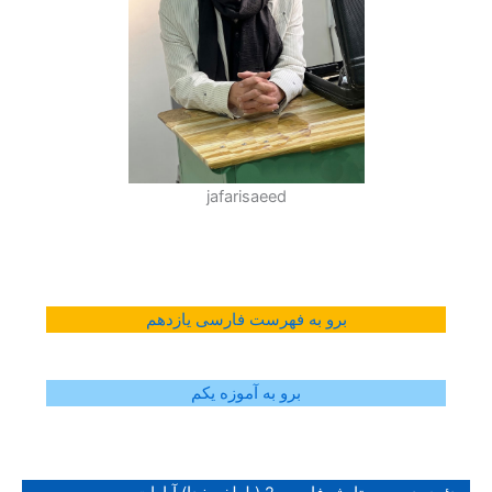
jafarisaeed
برو به فهرست فارسی یازدهم
برو به آموزه یکم