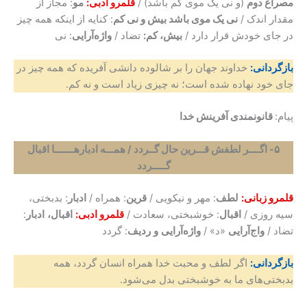
مصراع دوم
(و نی یک موی کم باشد) /
قلمرو ادبی:
مو
: مجاز از
مقدار اندک /
نی یک موی باشد بیش و نی کم
: کنایه از اینکه همه چیز
در جای خودش قرار دارد /
بیش، کم:
تضاد /
واژه‌آرایی
: نی
بازگردانی:
خداوند جهان را بر شالوده دانشی آفریده که همه چیز در
جای خود نهاده شده است؛ نه چیزی زیاد است و نه کم.
پیام:
قانونمندی آفرینش خدا
۵- اگــــر لطفش قـــرین حال گــردد / همـــه ادبارهـــــــا اقبال
گـــــردد
قلمرو زبانی:
لطف
: مهر و نیکویی /
قرین
: همراه /
ادبار
: بدبختی،
سیه روزی /
اقبال
: خوشبختی، سعادت /
قلمرو ادبی:
اقبال،
ادبار
:
تضاد /
واج‌آرایی
«د» /
واژه‌آرایی
و
ردیف
: گردد
بازگردانی:
اگر لطف و محبت خدا همراه انسان گردد، همه
بدبختی‌های ما به خوشبختی بدل می‌شود.