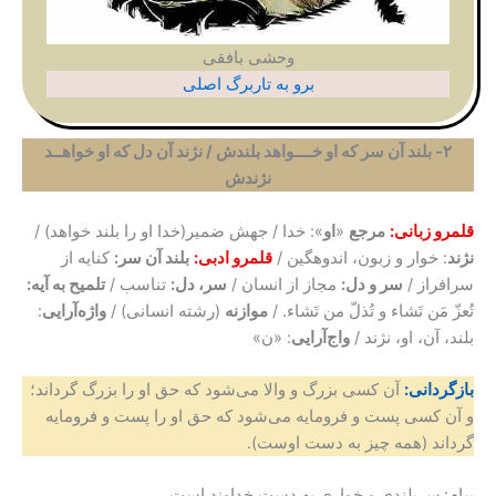
وحشی بافقی
برو به تاربرگ اصلی
۲- بلند آن سر که او خــــواهد بلندش / نژند آن دل که او خواهــد
نژندش
قلمرو زبانی:
مرجع
«
او
»: خدا / جهش ضمیر(خدا او را بلند خواهد) /
نژند
: خوار و زبون، اندوهگین /
قلمرو ادبی:
بلند آن سر:
کنایه از
سرافراز /
سر و دل:
مجاز از انسان /
سر، دل:
تناسب /
تلمیح به آیه:
تُعزّ مَن تَشاء و تُذلّ من تَشاء. /
موازنه
(رشته انسانی) /
واژه‌آرایی
:
بلند، آن، او، نژند /
واج‌آرایی
: «ن»
بازگردانی:
آن کسی بزرگ و والا می‌شود که حق او را بزرگ گرداند؛
و آن کسی پست و فرومایه می‌شود که حق او را پست و فرومایه
گرداند (همه چیز به دست اوست).
پیام:
سربلندی و خواری به دست خداوند است.