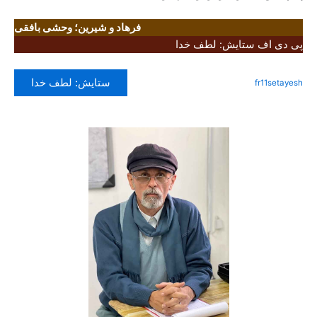
فرهاد و شیرین؛ وحشی بافقی
پی دی اف ستایش: لطف خدا
ستایش: لطف خدا
fr11setayesh