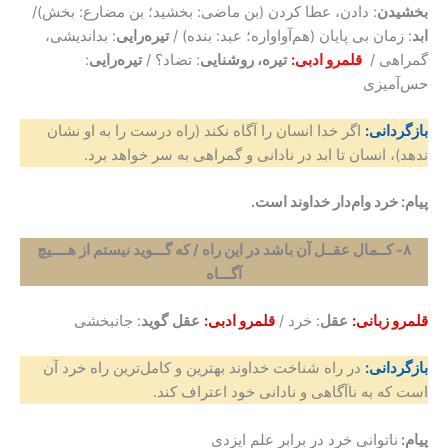
بخشیدن
: دادن، عطا کردن (بن ماضی: بخشید؛ بن مضارع: بخش)/
ابد
: زمان بی پایان (هم‌آواواره؛ عبد: بنده) /
تیره‌رایی
: بداندیشی،
گمراهی /
قلمرو ادبی:
تیره، روشنایی
: تضاد؟ /
تیره‌رایی
:
حس‌آمیزی
بازگردانی:
اگر خدا انسان را آگاه نکند (راه درست را به او نشان
ندهد)، انسان تا ابد در نادانی و گمراهی به سر خواهد برد.
پیام:
خرد وام‌دار خداوند است.
۸- کــمال عقــل آن باشد در این راه / که گـــوید نیستم از هــــیچ
آگـــاه
قلمرو زبانی:
عقل
: خرد /
قلمرو ادبی:
عقل
گوید
: جانبخشی
بازگردانی:
در راه شناخت خداوند بهترین و کامل‌ترین راه خرد آن
است که به ناآگاهی و نادانی خود اعتراف کند.
پیام:
ناتوانی خرد در برابر علم ایزدی