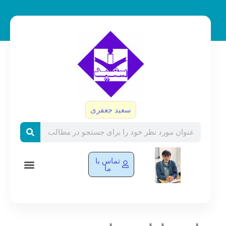
رش
ه
حتوا
سعید جعفری
Search
تماس با
ما