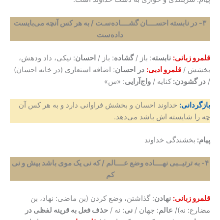
۳- در نابسته احســــان گشــــاده‌سـت / به هر کس آنچه می‌بایست
داده‌ست
قلمرو زبانی:
نابسته
: باز /
گشاده
: باز /
احسان
: نیکی، داد ودهش،
بخشش /
قلمرو ادبی:
در
احسان
: اضافه استعاری (در خانه احسان)
/
در گشودن:
کنایه /
واج‌آرایی
: «س»
بازگردانی:
خداوند احسان و بخشش فراوانی دارد و به هر کس آن
چه را شایسته اش باشد می‌دهد.
پیام:
بخشندگی خداوند
۴- به ترتیــبی نهــــاده وضع عــــالم / که نی یک موی باشد بیش و نی
کم
قلمرو زبانی:
نهادن
: گذاشتن، وضع کردن (بن ماضی: نهاد، بن
مضارع: نه)/
عالم
: جهان /
نی
: نه /
حذف فعل به قرینه لفظی در