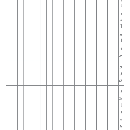
ا
ی
ه
آ
و
ا
ی
ی
و
ز
ن
ن
ش
ا
ن
ه‌
ه