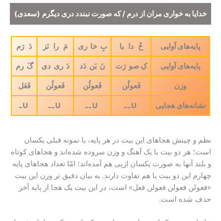
خدایا به خواری مران از درم / که صورت نبندد دری دیگرم
(سعدی)
پایه‌های آوایی
خُ دا یا
بِ خا ری
مَ را نَز
دَ رَم
پایه‌های آوایی
کِ صو رَت
نَ بَن دَد
دَ ری دی
گَ رم
وزن
فَعولُن
فَعولُن
فَعولُن
فَعَل
نشانه‌های هجایی
U ـ ـ
U ـ ـ
U ـ ـ
U ـ
نظم و چینش هجاهای این بیت در هر پایه، با نمونه قبلی یکسان
است؛ هر دو بیت با یک آهنگ و وزن سروده شده‌اند و هجاهای کوتاه
و بلند آنها به صورت یکسان ازپی هم آمده‌اند؛ امّا تعداد هجاهای پایه
چهارم این دو بیت با هم تفاوت دارند. به بیان دقیق تر وزن این بیت
«فعولن فعولن فعولن فعل» است، در این بیت یک هجا از پایه آخر
حذف شده است.