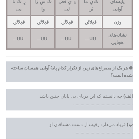
پایه‌های
تُ نِ ما
دِ یِ فَض
تُ سِ زا
رِ ثَ نا
آوایی
یَن
لی
وا
یی
وزن
فَعِلاتُن
فَعِلاتُن
فَعِلاتُن
فَعِلاتُن
نشانه‌های
UU
ـ
ـ
UU
ـ ـ
UU
ـ ـ
UU
ـ ـ
هجایی
●
هر یک از مصراع‌های زیر، از تکرار کدام پایۀ آوایی همسان ساخته
شده است؟
الف)
چه دانستم که این دریای بی پایان چنین باشد
…………………………………………
ب)
فریاد می‌دارد رقیب از دست مشتاقان او
………………………………………..