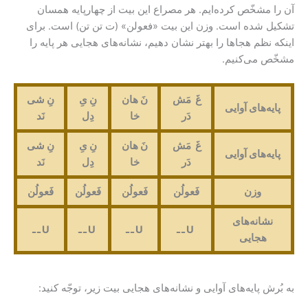
آن را مشخّص کرده‌ایم. هر مصراع این بیت از چهارپایه همسان
تشکیل شده است. وزن این بیت «فعولن» (ت تن تن) است. برای
اینکه نظم هجاها را بهتر نشان دهیم، نشانه‌های هجایی هر پایه را
مشخّص می‌کنیم.
غَ مَش
نَ هان
نِ یِ
نِ شی
پایه‌های آوایی
دَر
خا
دِل
نَد
غَ مَش
نَ هان
نِ یِ
نِ شی
پایه‌های آوایی
دَر
خا
دِل
نَد
وزن
فَعولُن
فَعولُن
فَعولُن
فَعولُن
نشانه‌های
U ـ ـ
U
ـ ـ
U ـ ـ
U
ـ ـ
هجایی
به بُرش پایه‌های آوایی و نشانه‌های هجایی بیت زیر، توجّه کنید: