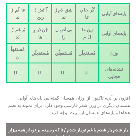
گَر جا نِ
شِق دَم زَ
آ تَش دَ
عا لَم زَ
پایه‌های آوایی
عا
نَد
رین
نَد
وین عا
بی اَص ل
چُن ذَر رِ
بَر هَم زَ
پایه‌های آوایی
لَ
مِ
را
ها
نَد
مُستَفعِلُ
وزن
مُستَفعِلُن
مُستَفعِلُن
مُستَفعِلُن
ن
نشانه‌های
ـ ـ
U
ـ
ـ ـ
U
ـ
ـ ـ
U
ـ
ـ ـ
U
ـ
هجایی
افزون بر آنچه تاکنون از اوزان همسان گفته‌ایم، پایه‌های آوایی
همسان دیگری در وزن شعر فارسی وجود دارد؛ برای نمونه به نظم
هجاها و پایه‌های همسان این بیت توجّه کنید:
یار شدم یار شدم با غم تو یار شدم / تا که رسیدم بر تو، از همه بیزار