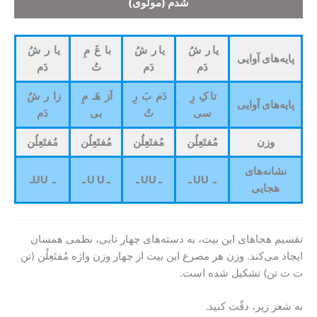
شدم
(مولوی)
یا ر شُ
یا ر شُ
با غَ مِ
یا ر شُ
پایه‌های آوایی
دَم
دَم
تُ
دَم
تا کِ رِ
دَم بَ رِ
اَز هَـ مِ
زا ر شُ
پایه‌های آوایی
سی
تُ
بی
دَم
وزن
مُفتَعِلُن
مُفتَعِلُن
مُفتَعِلُن
مُفتَعِلُن
نشانه‌های
ـ UU ـ
ـ
UU
ـ
ـ
U
U
ـ
ـ
UU
ـ
هجایی
تقسیم هجاهای این بیت، به دسته‌های چهار تایی، نظمی همسان
ایجاد می‌کند. وزن هر مصرع این بیت از چهار وزن واژه مُفتَعِلُن (تن
ت ت تن) تشکیل شده است.
به شعر زیر، دقّت کنید.