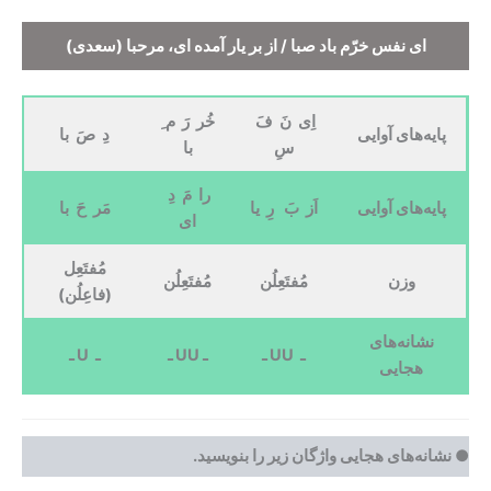
ای نفس خرّم باد صبا / از بر یار آمده ای، مرحبا
(سعدی)
اِی نَ فَ
خُر رَ م ِ
پایه‌های آوایی
دِ
صَ با
سِ
با
را مَ دِ
پایه‌های آوایی
اَز بَ رِ یا
مَر حَ با
ای
مُفتَعِل
وزن
مُفتَعِلُن
مُفتَعِلُن
(
فاعِلُن
)
نشانه‌های
ـ UU ـ
ـ
UU
ـ
ـ U ـ
هجایی
●
نشانه‌های هجایی واژگان زیر را بنویسید.