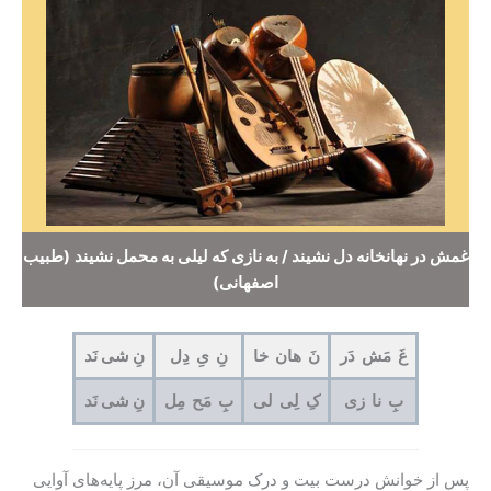
غمش در نهانخانه دل نشیند / به نازی که لیلی به محمل نشیند
(طبیب
اصفهانی)
غَ مَش دَر
نَ هان خا
نِ یِ دِل
نِ شی نَد
بِ نا زی
کِ لِی لی
بِ مَح مِل
نِ شی نَد
پس از خوانش درست بیت و درک موسیقی آن، مرز پایه‌های آوایی