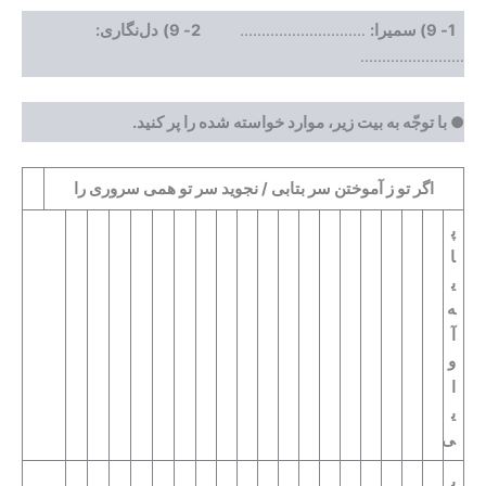
1- 9
) سمیرا:
………………………..
2- 9)
دل‌نگاری:
……………………
●
با توجّه به بیت زیر، موارد خواسته شده را پر کنید.
اگر تو ز آموختن سر بتابی / نجوید سر تو همی سروری را
پ
ا
ی
ه
آ
و
ا
ی
ی
پ