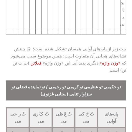
ج
ا
ی
ی
بیت زیر از پایه‌های آوایی همسان تشکیل شده است؛ امّا چینش
نشانه‌های هجایی آن متفاوت است؛ همین موضوع سبب می‌شود
که
«وزن واژه»
دیگری پدید آید. این «وزن واژه»
فعلاتن
(ت ت تن
تن) است.
تو حکیمی تو عظیمی تو کریمی تو رحیمی / تو نماینده فضلی تو
سزاوار ثنایی
(سنایی غزنوی)
پایه‌های
تُ حَ کی
تُ عَ ظی
تُ کَ ری
تُ ر حی
آوایی
می
می
می
می