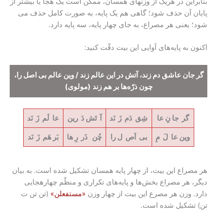
بنابراین در هریک از وزنهای همسان، ممکن است یک هجا یا بیشتر از
پایان آن حذف شود؛ گاهی هم یک پایه، به صورت کامل حذف می
شود؛ یعنی هر مصراع، به جای چهار پایه، سه پایه دارد.
اکنون به پایه‌های آوایی این بیت دقّت کنید:
گر جان عاشق دم زند، آتش در این عالم زند / وین عالم بی اصل را،
چون ذرّه‌ها بر هم زند
(مولوی)
گر جا نِ عا
شِق دَم زَ نَد
آ تَش دَ رین
عا لَم زَ نَد
وین عا لَ مِ
بی اَص ل را
چُن ذَر رِ ها
بَر هَم زَ نَد
هر مصراع این بیت، از چهار پایه همسان تشکیل شده است. به بیان
دیگر، هر مصراع بخش‌ها و پایه‌های تکراری و منظّم چهارهجایی
دارد. وزن هر مصرع این بیت از چهار وزن
«مستفعلن»
(تن تن ت
تن) تشکیل شده است.