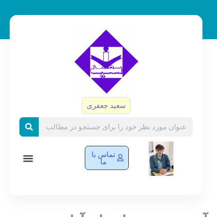
رش
ه
حتوا
سعید جعفری
Search
تماس با
ما