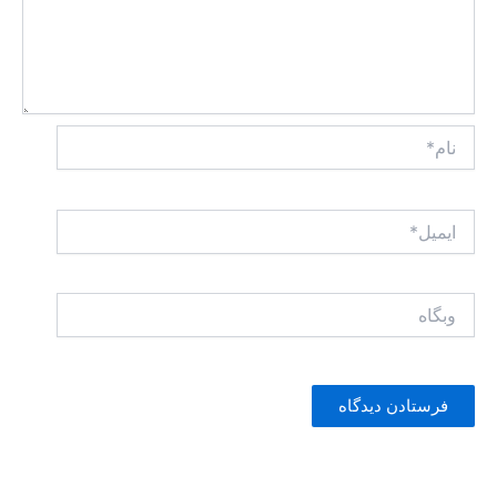
نام*
ایمیل*
وبگاه