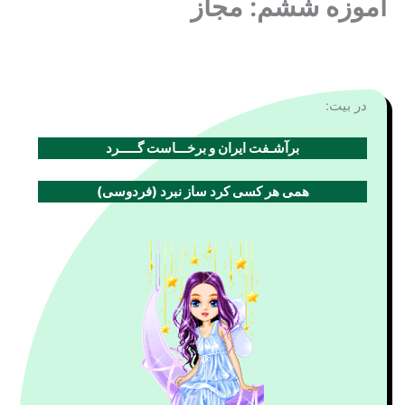
آموزه ششم: مجاز
در بیت:
برآشـفت ایران و برخـــاست گـــــرد
همی هر کسی کرد ساز نبرد (فردوسی)