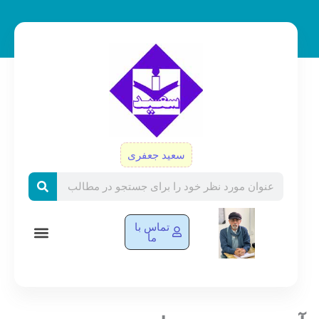
رش
ه
حتوا
سعید جعفری
Search
تماس با
ما