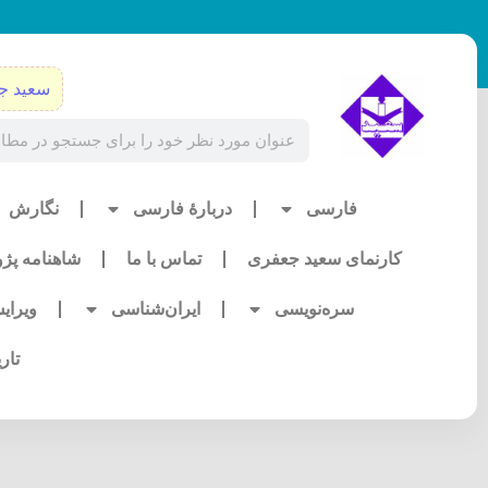
رش
ه
حتوا
سعید ج
Search
فارسی
دربارۀ فارسی
نگارش
کارنمای سعید جعفری
تماس با ما
شاهنامه پژ
سره‌نویسی
ایران‌شناسی
ویرای
تار