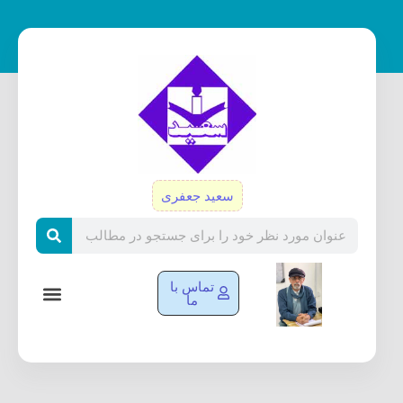
رش
ه
حتوا
سعید جعفری
Search
تماس با
ما