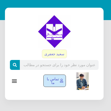
رش
ه
حتوا
سعید جعفری
Search
تماس با
ما