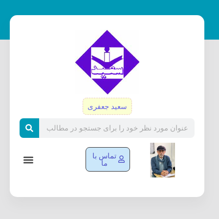
رش
ه
حتوا
سعید جعفری
Search
تماس با
ما