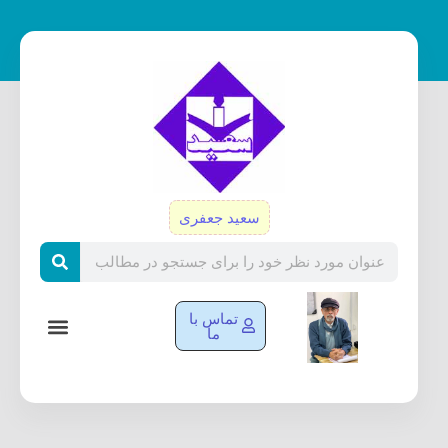
رش
ه
حتوا
سعید جعفری
Search
تماس با
ما