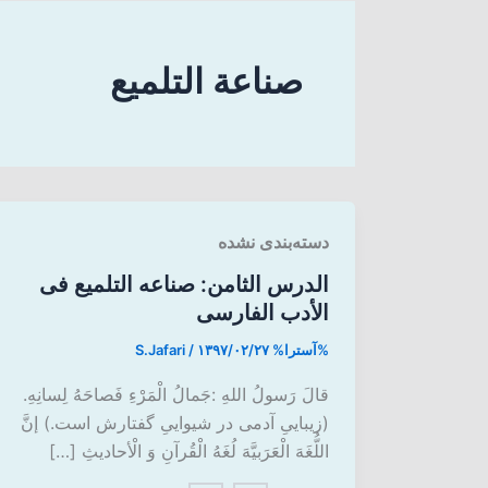
صناعة التلمیع
دسته‌بندی نشده
الدرس الثامن: صناعه التلمیع فی
الأدب الفارسی
%آسترا%
۱۳۹۷/۰۲/۲۷
/
S.Jafari
قالَ رَسولُ اللهِ :جَمالُ الْمَرْءِ فَصاحَهُ لِسانِهِ.
(زیباییِ آدمی در شیواییِ گفتارش است.) إنَّ
اللُّغَهَ الْعَرَبیَّهَ لُغَهُ الْقُرآنِ وَ الْأحادیثِ […]