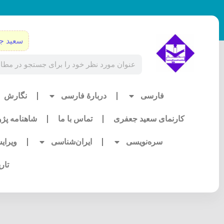
رش
ه
حتوا
سعید ج
Search
فارسی
دربارۀ فارسی
نگارش
کارنمای سعید جعفری
تماس با ما
شاهنامه پژ
سره‌نویسی
ایران‌شناسی
ویرای
تار