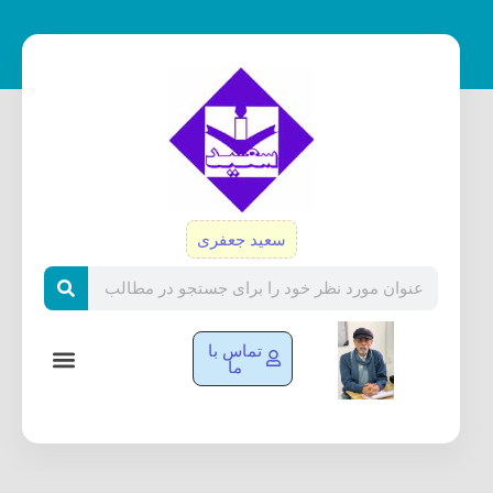
رش
ه
حتوا
سعید جعفری
Search
تماس با
ما