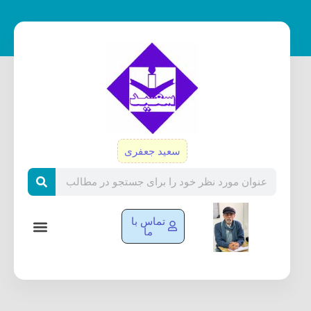
رش
ه
حتوا
سعید جعفری
Search
تماس با
ما