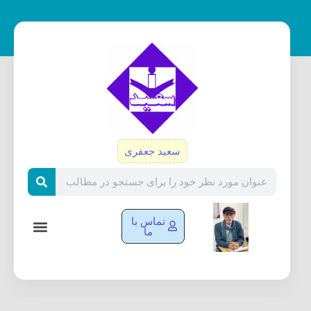
رش
ه
حتوا
سعید جعفری
Search
تماس با
ما