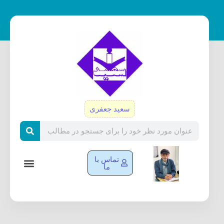
رش
ه
حتوا
سعید جعفری
Search
تماس با
ما