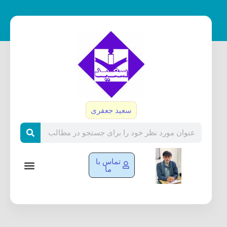
رش
ه
حتوا
سعید جعفری
Search
تماس با
ما