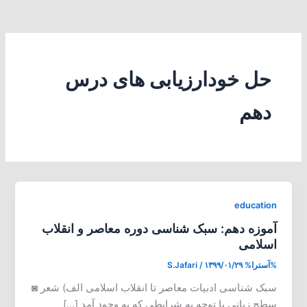
حل خودارزیابی های درس
دهم
education
آموزه دهم: سبک شناسی دوره معاصر و انقلاب
اسلامی
%آسترا%
۱۳۹۹/۰۱/۲۹
/
S.Jafari
سبک شناسی ادبیات معاصر تا انقلاب اسلامی الف) شعر ◙
سطح زبانی با توجه به شرایطی که به وجود آمد […]