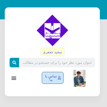
رش
ه
حتوا
سعید جعفری
Search
تماس با
ما