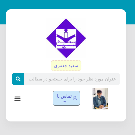
رش
ه
حتوا
سعید جعفری
Search
تماس با
ما