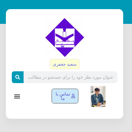
رش
ه
حتوا
سعید جعفری
Search
تماس با
ما