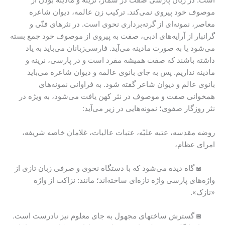
است. در زبان پارسی صفت در شمار، نرینه و مادینه بودن از
موصوف خود پیروی نمی‌کند. ترکیب زن عالمه، دیوان شاعره
معاصر، نمونه‌ای از گرته‌برداری نحوی است. در نثرهای فنّی و
گرانبار از آرایه‌های ادبی، صفت به پیروی از موصوف خود جمع بسته
می‌شود یا به صورت مادینه می‌آید. فارسی‌زبانان می‌باید به یاد
داشته باشند که صفت همیشه مفرد است و در پارسی، نرینه و
مادینه نداریم. پس به جای بانوی عالمه و دیوان شاعره می‌باید
بانوی عالم و دیوان شاعر گفته شود. به فراوانی نمونه‌های
همخوانی صفت و موصوف در نثر کهن یافت می‌شود، به ویژه در
نثر روزگار صفوی؛ نمونه‌هایی در زیر می‌آید:
روضه مقدسه، عتبه علیّه، عتبات عالیات، غلامان خاصه شریفه،
امرای عظام،
◙ گاه دیده می‌شود که با دستگاه نحوی و صرفی زبان تازی از
واژه‌های پارسی واژه تازه‌ای ساخته‌اند؛ مانند: نزاکت از واژه
«نازک».
◙ گسترش ساختهای مجهول به جای معلوم نیز نادرست است.