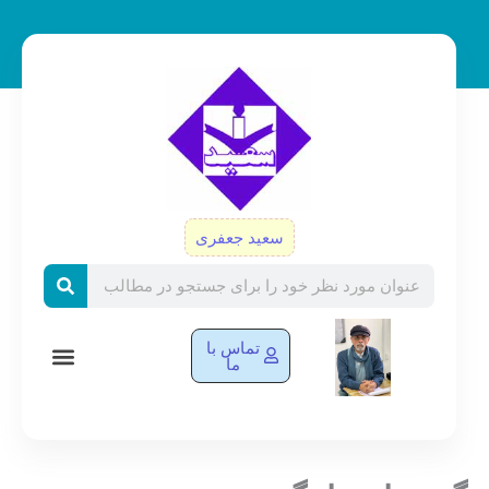
رش
ه
حتوا
سعید جعفری
Search
تماس با
ما