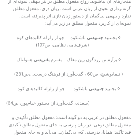
هنجارهای آن بیاشوبد. رواج مفعول مطلق در نثر بیهقی نمونه‌ای از
گرته‌برداری نحوی از زبان عربی است. زبان دری، مفعول مطلق
ندارد و بیهقی بی‌گمان از دستور زبان تازی اثر پذیرفته است.
نمونه‌ای از کاربرد مفعول مطلق در زیر می‌آید:
◊ بجـنبید
جنـبیدنی
باشـکوه چو از زلزله کالبدهای کوه
(شرف‌نامه، نظامی، ص197)
◊ برآرم تن زردگون زین مغاک بغــرم
بغـریدنی
هــولناک
( نیمایوشیج، ص60 ، گفت‌آورد از فرهنگ درست…،ص281)
◊ بجنبید
جنبیدنی
باشکوه چو از زلزله کالبدهای کوه
(سعدی، گفت‌آورد از: دستور خیام‌پور، ص64)
مفعول مطلق در عربی به دو گونه است: مفعول مطلق تأکیدی و
مفعول مطلق نوعی. در زبان پارسی به جای مفعول مطلق تأکیدی،
قید تأکید: همانا، بدرستی که، بی‌گمان… می‌آید و به جای مفعول