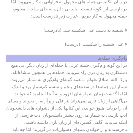
در زبان انگلیسی جمله های مجهول به فراوانی به کار می‌رود؛ امّا
در پارسی این گونه نیست. نباید بی دلیل، به جای ساخت معلوم،
جمله مجهول به کار ببریم . عبارت زیر نادرست است:
◊ شیشه به دست علی شکسته شد. (نادرست)
◊ علی شیشه را شکست. (درست)
وام‌گیری جمله‌ها
در این گونه وام‌گیری جمله عربی یا جمله‌ای از زبان دیگر، بی هیچ
دستکاری به زبان دری راه می‌یابد. جمله‌هایی همچون ماشاءالله،
بارک الله، سلامٌ علیکم … همه گونه‌ای وام‌گیری به شمار می‌روند.
شمار این جمله‌ها در سده‌های پنجم و ششم کم‌شمار بود و اندک.
امّا با گذشت زمان شمارشان افزود و به آنجا انجامید که خوانند
بی‌آگاهی از زبان تازی نمی‌تواند نثر فنّی و پرآرایه را بخواند و معنای
آن را دریابد. هنوز خواندن این کتابها یکی از دشواری‌های دانشجویان
ادب پارسی به شمار می‌رود. بیشتر دانشجویان ادب فارسی از
اینکه می‌باید آگاهی گسترده‌ای از زبان تازی داشته باشند،
ناخرسندند و از خواندن متنهای دشواریاب می‌گریزند؛ امّا چه باید