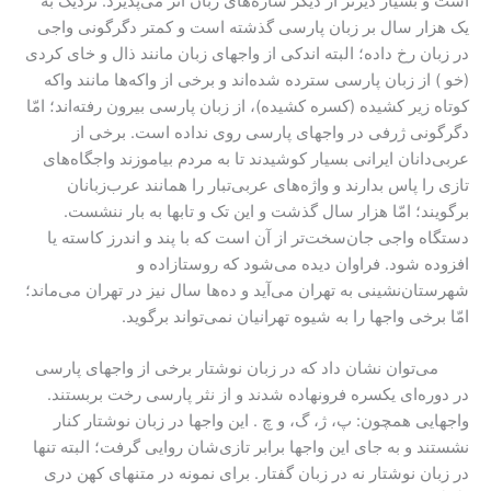
است و بسیار دیر‌تر از دیگر سازه‌های زبان اثر می‌پذیرد. نزدیک به
یک هزار سال بر زبان پارسی گذشته است و کمتر دگرگونی واجی
در زبان رخ داده؛ البته اندکی از واجهای زبان مانند ذال و خای کردی
(خو ) از زبان پارسی سترده شده‌اند و برخی از واکه‌ها مانند واکه
کوتاه زیر کشیده (کسره کشیده)، از زبان پارسی بیرون رفته‌اند؛ امّا
دگرگونی ژرفی در واجهای پارسی روی نداده است. برخی از
عربی‌دانان ایرانی بسیار کوشیدند تا به مردم بیاموزند واجگاه‌های
تازی را پاس بدارند و واژه‌های عربی‌تبار را همانند عرب‌زبانان
برگویند؛ امّا هزار سال گذشت و این تک و تابها به بار ننشست.
دستگاه واجی جان‌سخت‌تر از آن است که با پند و اندرز کاسته یا
افزوده شود. فراوان دیده می‌شود که روستازاده‌ و
شهرستان‌نشینی به تهران می‌آید و ده‌ها سال نیز در تهران می‌ماند؛
امّا برخی واجها را به شیوه تهرانیان نمی‌تواند برگوید.
می‌توان نشان داد که در زبان نوشتار برخی از واجهای پارسی
در دوره‌ای یکسره فرونهاده شدند و از نثر پارسی رخت بربستند.
واجهایی همچون: پ، ژ، گ، و چ . این واجها در زبان نوشتار کنار
نشستند و به جای این واجها برابر تازی‌شان روایی گرفت؛ البته تنها
در زبان نوشتار نه در زبان گفتار. برای نمونه در متنهای کهن دری