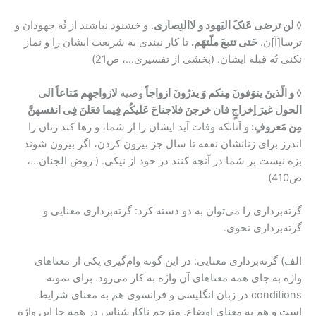
◊
لن ترضی عَنکَ الیَهود و لاالنِصاری
. و خشنود نباشند از تُه جهودان و
ترسا[آ]ن.
حَتی تتبعَ ملّتهَم.
تا کار نبندی به شریعت ایشان را و نماز
نکنی تُه قبله ایشان. (بخشی از تفسیری…، ص21)
◊
و الّذینَ یتوَفونَ مِنکم وَ یذرُونَ ازواجاً
وصیه
لازواجهِم مَتاعاً الی
الحول غیرَ اِخراجٍ فان خرجنَ فلاجناحَ عَلیکُم فِیما فعَلنَ فِی انفسهنَّ
مِن مَعروفٍ:
و آنانکه وفات آید ایشان را از شما، و رها کند زنان را
اندرز برای زنانشان نفقه تا سال جز بیرون کردن، اگر بیرون شوند
بزه نیست بر شما در آنچه کنند در خود از نیکی. ( روض الجنان…،
ص410)
گرته‌برداری را می‌توان به دو دسته کرد: گرته‌برداری معنایی و
گرته‌برداری نحوی.
الف) گرته‌برداری معنایی: در این گونه وام‌گیری یکی از معناهای
واژه به جای همه معناهای آن واژه به کار می‌رود. برای نمونه
conditions در زبان انگلیسی و فرانسوی هم به معنای شرایط
است و هم به معنای اوضاع. مترجم ناکارشناس در همه جا این واژه