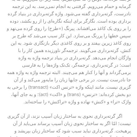
گرمابه و حمام می‌رویم. گرفتنی به انجام نمی‌رسد. به این ترجمه
نادرست، گرته‌برداری گفته می‌شود. واژه گرته‌برداری در بنیاد گرده
برداری بوده است. نگارگر برای اینکه نگاره‌ای را از رو بکشد، دوده
را بر روی یک کاغذ می‌افشاند. پیرنگ (=طرح) را روی گرده می‌نهد و
سپس خطها را پررنگ می‌سازد. این کار سبب می‌شد که طرح بر
روی کاغذ زیرین بیفتد و بر روی کاغذی دیگر بازنگاری شود. به این
کنش، گرته‌برداری می‌گویند. ترجمه‌گر ناورزیده همین کار را با
واژگان انجام می‌دهد. گرته‌برداری در بنیاد ترجمه واژه به واژه
است؛ در گرته‌برداری، ترجمه‌گر، تک‌تک واژه‌ها را به فارسی
برمی‌گرداند و آنها را کنار هم می‌چیند. البته ترجمه واژه به واژه همه
جا نادرست نیست. در برخی جایها زبان را مایه‌ور می‌کند و از آن
گزیری نیست. مانند اینکه واژه «ترنس اکت» (transact) را برخی به
دو بخش کرده‌اند: «ترنس» (trans) و «اکت» (act)؛ و به جای آنها،
واژک «ترا» و «کنش» نهاده و واژه «تراکنش» را ساخته‌اند.
اگر گرته‌برداری نحوی به ساختار زبان آسیب نزند، از آن گزیری
نیست؛ امّا اگر به ساختار نحوی زبان آسیب برساند می‌باید از آن
پرهیخت. گرته‌برداری نباید سبب شود که ساختار زبان بپریشد و