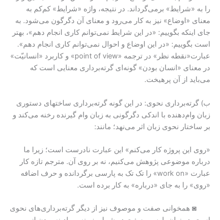
را به «شرایط» برمی‌گرداند. در نتیجه، واژه «شرایط» کم‌کم به
معنای «اوضاع» نیز به کار می‌رود و معنای آن دگرگون می‌شود. به
جای اینکه بگوییم: «در این شرایط نمی‌توانم کاری انجام دهم»، بهتر
است بگوییم: «در این اوضاع و احوال نمی‌توانم کاری انجام دهم».
عبارت«نقطه نظر» در ترجمه «point of view» و کاربرد «انسانیّت»
در معنای «انسان بودن» گونه‌ای گرته‌برداری معنایی است که
می‌باید از آن پرهیخت.
ب) گرته‌برداری نحوی: در این گونه گرته‌برداری ساختهای دستوری
زبان وام‌دهنده با اندکی دگرگونی به زبان وام گیرنده رخنه می‌کند و
بر ساختار نحوی زبان اثر می‌نهد؛ مانند:
«روی این پروژه کار می‌کنم» این عبارت نادرست است؛ زیرا ما
درباره موضوعی پژوهش می‌کنیم، نه بر روی آن. مترجم تازه کار
عبارت «work on» را تک تک به پارسی برگردانده و حرف اضافه
«روی» را به جای «درباره» به کار برده است.
◙ همخوانی صفت و موصوف نیز از دیگر گرته‌برداری‌های نحوی