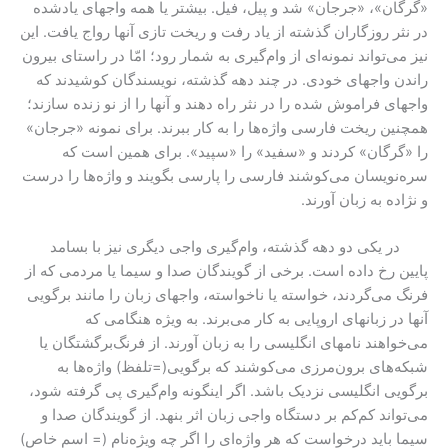
«گرگان»، «جرجان» شد و پیل، فیل. بیشتر یا همه واجهای یادشده
در نثر روزگاران گذشته از یاد رفت و ریخت تازی آنها رواج یافت. این
نیز می‌تواند نمونه‌ای از وام‌گیری به شمار رود؛ امّا در راستای بیرون
راندن واجهای خودی. در چند دهه گذشته، نویسندگان کوشیدند که
واجهای فراموش شده را در نثر راه دهند و آنها را از نو زنده سازند؛
همچنین ریخت فارسی واژه‌ها را به کار ببرند. برای نمونه «جرجان»
را «گرگان» کردند و «سفید» را «سپید». برای همین است که
سره‌نویسان می‌کوشند فارسی را پارسی بگویند و واژه‌ها را درست
و نژاده به زبان آورند.
در یکی دو دهه گذشته، وام‌گیری واجی دیگری نیز با بسامد
پایین رخ داده است. برخی از گویندگان صدا و سیما یا مردمی که از
فرنگ می‌گردند، خواسته یا ناخواسته، واجهای زبان را مانند برگویی
آنها در زبانهای اروپایی به کار می‌برند. به ویژه هنگامی که
می‌خواهند نامهای انگلیسی را به زبان آورند. از فرنگ‌برگشتگان یا
شبکه‌های برون‌مرزی می‌کوشند که برگویی(=تلفظ) واژه‌ها به
برگویی انگلیسی نزدیک باشد. اگر اینگونه وام‌گیری پی گرفته شود،
می‌تواند کم‌کم بر دستگاه واجی زبان اثر بنهد. از گویندگان صدا و
سیما باید درخواست که هر واژه‌ای را اگر چه ویژه‌نام (= اسم خاص)