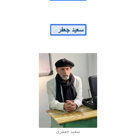
سعید جعفری