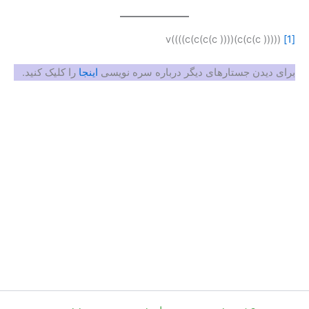
(((c(c(c )))v((((c(c(c(c ))))
[1]
برای دیدن جستارهای دیگر درباره سره نویسی
اینجا
را کلیک کنید.