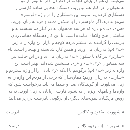
می‌آیند؛ آن هم در پایان هجا نه در آغاز آن. اگر ما بیش از دو
همخوان را در کنار هم بیاوریم، دستگاه هجایی ساده فارسی را
دستکاری کرده‌ایم. نمونه‌ این دستکاری را در واژه «لوستر»
می‌تواند دید. اگر «لوستر» را با سکون «ت» و «ر» به زبان آوریم،
«س»، «ت» و «ر» که هر سه همخوان‌اند در کنار هم نشسته‌اند و
میانشان هیچ واکه‌ای نیامده است. با این کار دستگاه هجایی زبان
پارسی را گزاییده‌ایم. بیشتر مردم کوچه و بازار این واژه را با زیر
«ت» (تِ) به زبان می‌آورند و همین کار، شایسته و بهنجار است. نام
«سارتر» نیز گاه با سکون «ت» به زبان می‌آید و در این حالت نیز
سه همخوان «ر»، «ت» و «ر»، همنشین شده‌اند. بهتر است این
واژه به زیر «ت» (تِ) برگوییم یا اینکه «ر» پایانی را از واژه بستریم و
«سارت» به زبان آوریم؛ همان‌سان که برخی از مردم این واژه را به
زبان می‌آورند. از گویندگان صدا و سیما می‌باید درخواست شود که
واژه‌ها و نامهای ویژه را به شیوه فارسی‌زبانان به زبان آورند، نه به
روش فرنگیان. نمونه‌های دیگری از برگویی نادرست در زیر می‌آید:
◙ سْپورت، سْتودیو، کـْلاس نادرست
◙ اِسپورت، اِستودیو، کِلاس درست