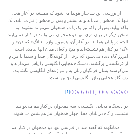
از بررسی این ساختار هویدا می‌شود که همیشه در آغاز هجا،
تنها یک همخوان می‌آید و نه بیشتر و پس از همخوان نیز می‌باید، یک
واکه بیاید. پس از واکه نیز یک یا دو همخوان می‌تواند بنشیند. به
سخن دیگر در زبان دری تنها دو همخوان می‌توانند در کنار هم بیایند؛
البته در پایان هجا، نه در آغاز آن، همچون واژه: «بانگ» که «ن» و
«گ» در کنار هم نشسته‌اند و هیچ واکه‌ای میان آنها نیامده است.
امروز گاه دیده می‌شود که برخی از گویندگان صدا و سیما یا مردم
از فرنگستان برگشته، دستگاه هجایی انگلیسی را پاس می‌دارند و
می‌کوشند بسان فرنگیان زبان به وامواژه‌های انگلیسی بگشایند.
دستگاه هجایی زبان انگلیسی اینچنین است:
(((ﮬ )ﮬ )ﮬ )ﮬ )))) و (((ﮬ) ﮬ) ﮬ ))))
[1]
در دستگاه هجایی انگلیسی، سه همخوان در کنار هم می‌توانند
نشست و گاه در پایان هجا، چهار همخوان نیز هم‌نشین می‌شوند.
همانگونه که گفته شد در فارسی تنها دو همخوان در کنار هم