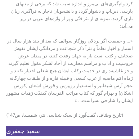
کرد وام‌گیری‌های بی‌مرز و اندازه سبب شد که برخی از متنهای
پارسی دیریاب و دشوار گردد و دانشجویان ناچار به فراگیری زبان
تازی گردند. نمونه‌ای از نثر فنّی و پر از واژه‌های عربی در زیر
می‌آید:
«… و حقیقت اگر پردلان روزگار سوالف که بعد از چند هزار سال در
اسمار و اخبار نظماً و نثراً ذکر شجاعت و مردانگی ایشان نقوش
صحایف و کتب است باز به جهان رفعت کنند، در میدان عرض
فروسیت و آداب و مراسم محاربت از آحاد لشکر مغول تعلیم گیرند
و جز غاشیه‌داری در خدمت رکاب ایشان هیچ شغلی اختیار نکنند و
رُماه امَم ماضیه از عرب کسعی و قبیله قاره و از طبقات چهارگانه
عجم آرش شیفاتیر و اسفندیار رویین‌تن و قورش اشغان [کورش
اشکان] و بهرام گور که کتاب مراتب الفرسان کیفیّت رَمَیات مشهور
ایشان را شارحی بسزاست… »
(تاریخ وصّاف، گفت‌آورد از سبک شناسی نثر، شمیسا، ص147)
سعید جعفری