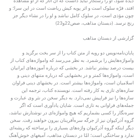
دیده شود، او را رستگار نباید دانست که آن آثار که از او مشاهده
افتد، فرّه سلوک است و اثر پویه کیش ریاضت است در این سرا؛ و
چون مؤذی است، در سلوک کامل نباشد و او را در نشاء دیگر جز
رنج نرسد. (دبستان مذاهب، صص22و23)
گزارشی از دبستان مذاهب
پایان‌نامه‌نویس دو رویه از متن کتاب را از سر بخت برگزید و
وامواژه‌هایش را برشمرد. به نظر می‌رسد که وامواژه‌های کتاب از
بیست درصد بیشتر نباشد. در بخشی که درباره آموزه‌های ایرانیان
است، وامواژه‌ها کمتر و در بخشهایی که درباره متنهای دینی و
اسلامیان است، وامواژه‌ها بیشتر است. در بخشهای دینی فراوان
سازه‌های تازی به کار رفته است. نویسنده کتاب، ترجمه این
سازه‌ها را نیز فراپیش نمی‌دارد. به دیگر سخن در نثر وی عبارت و
جمله‌های فراوانی به تازی است. شایان یادآوری است که اگر
سره‌نگار را کسی بشماریم که هیچ وامواژه‌ای در نوشتارش نباشد،
گروه آذرکیوان نیز از جرگه سره‌آفرینان بیرون خواهند رفت. سخن
دیگر اینکه گروه آذرکیوان واژه‌های بسیاری را برساخته که ریشه‌ای
ندارد و ساختگی است؛ امّا در دبستان مذاهب، آمیغهای خوش‌آهنگ