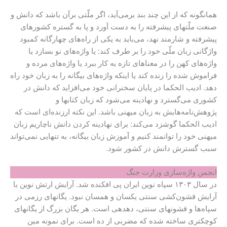
همانگونه که از این چند بند برمی‌آید، اگر ملّتی برآن باشد که دانش و
صنعت ملّتهای پیشرفته را به دست آورد و پا به گستره کشورهای
پیشرفته و شارمند نهد، می‌باید به یکی از راه‌های چهارگانه کمبود
واژگانی زبان ملّی خود را بر طرف کند: یا واژه‌های نو بسازد یا
واژه‌های کهن را در معناهای تازه به کار ببرد یا واژه‌های مرده و
فراموش شده را زنده کند یا اینکه واژه‌های بیگانه را به زبان خود راه
دهد. ادیب الحکما در پایان سخنرانی خود می‌افزاید که دانش در
کشوری می‌گسترد و نهادینه می‌شود که زبان کتابها و
پژوهش‌نامه‌هایش به زبان میهنی باشد. این نکته ارزنده‌ای است که
ادیب الحکما گوشزد می‌کند: برای نهادینه کردن دانش ناچاریم زبان
میهنی خود را توانمند کنیم و آموزش زبان بیگانه، به تنهایی نمی‌تواند
سبب گسترش دانش در کشور شود.
انجمن واژه‌سازی وزارت جنگ
در سال ۱۳۰۳ سپاه نوین ایران پی افکنده شد. آرایش ارتش نوین با
آرایش قشون‌کشی سنتی یکسان و همسان نبود. یگانهای رزمی در
سپاه‌ها و قشونهای سنتی، دهدهی است. هر یگان بزرگ از یگانهای
کوچکتری ساخته شده‌ که مضربی از ده است. برای نمونه مین