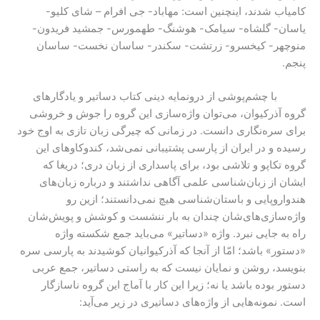
کامیاب شدند، اینچنین است: مهاباد- جی افرام – شای کلیو-
یاسان- گلشاه- سیامک- هوشنگ- طهمورس- جمشید فریدون-
منوچهر- کیخسرو- زرتشت- سکندر- ساسان نخست- ساسان
پنجم.
با چشم‌پوشی از درونمایه دینی کتاب دساتیر و یادگارهای
گروه آذرکیوان، می‌توان واژه‌سازی این گروه را جوش و خروشی
برای سره‌نگاری دانست. در زمانی که چیرگی زبان تازی به اوج خود
رسیده و در ایران از پارسی پشتیبانی نمی‌شد، کندوکاوهای این
گروه تکاپو و تلاشی بود، برای پاسداری از زبان دری؛ دریغا که
ایشان از زبان‌شناسی علمی آگاهی نداشتند و درباره زبان‌های
هندواروپایی و باستان‌شناسی هیچ نمی‌دانستند؛ ازین رو
واژه‌سازی‌های‌شان چندان به بار ننشست و کوشش و پویش‌شان
راه به جایی نبرد. واژه‌ «دساتیر» می‌باید جمع شکسته‌ واژه
«دستور» باشد؛ امّا از آنجا که آذرکیوانیان کوشیدند به پارسی سره
بنویسد، روشن و نمایان نیست که به راستی دساتیر، جمع عربی
دستور بوده باشد یا نه؛ زیرا این کار با آماج این گروه ناسازگار
است. نمونه‌هایی از واژه‌های دساتیری در زیر می‌آید: