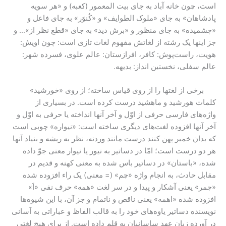
است، چون خانه آباد به جای بیت المعمور (کعبه) و «هر سویه
پادشاهان» به جای «ملوک الطوایف» و «کُنوَر» به جای فاعل و
«چشمیده» به جای منظور و «برش دید» به جای «قطع نظر از»… و
جز اینها یک رشته از لغاتش مفهوم لغات تازی است: چون اویش:
هویت، راست‌پوش: کافر، افرازستان: عالم علوی، فسرده شهر:
عالم سفلی، نخستین انداز: بدیهه.
برخی از لغتها را از روی قیاس ساخته؛ از روی «خورشید»
کلمات هورشید و ماهشید درست کرده است. در بسیاری از
واژه‌های فارسی حرفی از اوّل و آخر آنها انداخته یا حرفی به اوّل و
آخر آنها افزوده لغت‌های دیگری ساخته است: «نیواره» چوبی است
که بدان خمیر پهن کنند درست مانند وردنه، نظر به ریشه و بنیاد آنها
هر دو درست است؛ امّا در دساتیر به نیور یا نیوار معنی جوّ داده
شده، «باستان» در دساتیر باس شده به معنی کهنه و قدیم در
مقابل حادث، به انجام واژه «چم» (= معنی) یک راء افزوده شده
«چمر» یعنی آشکار و پیدا و در سر لغت «همه» حرف نفی «اَ»
افزوده شده «اهمه» یعنی ناقص و ناتمام و جز آن، با این شیوه‌ها
نویسنده دساتیر یاوه‌های خود را به قالب الفاظ و عباراتی به آسانی
در آورده زبان عهد ساسانیان به قلم داده است. از برای هیچ لغتی