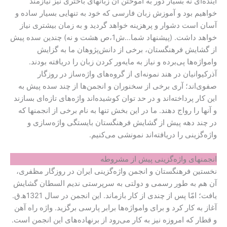
آینده‌ای نه بسیار دور به آموختن آن زبانهای باختری نیز نیازمند
خواهیم بود و آموزش زبان فارسی که خود به تنهایی بسیار ساده و
آسان است دشوار و پرهزینه خواهد گردید و به زمان بیشتری نیاز
خواهد داشت. (پیشنهاد شما…ش1،ص هشت و نه) چندین سده پیش
از گشایش فرهنگستان، برخی از دانش‌پژوهان ما به گزایش
وامواژه‌ها پی‌برده و نیاز به مایه‌ور کردن زبان را دریافته بودند.
آذرکیوانیان در هند نمونه‌ای از گروه‌های واژه‌ساز در روزگار
صفوی‌اند؛ آری برخی از سخنوران و انجمن‌ها از چند سده پیش به
این کار پرداخته‌اند و در حد توان کوشیده‌اند واژه‌های تازه‌ای بسازند
و آنها را رواج دهند. ما در این بخش تنها به نام برخی از انجمنها که
در چند دهه پیش از گشایش فرهنگستان بایستگی واژه‌سازی و
واژه‌گزینی را دریافته‌اند نمونشی می‌کنیم.
انجمنهای واژه‌گزینی پیش از مشروطه
نخستین فرهنگستان و انجمن واژه‌گزینی ایران در روزگار مظفری،
آن هم به طور رسمی و دولتی به سرپرستی ندیم السطان گشایش
یافت؛ امّا پس از چندی از کار بازماند. این انجمن در سال 1321ﮬ.ق.
آغاز به کار کرد و برای وامواژه‌ها برابر پارسی برگزید. واژه راه آهن
و قطار که امروزه نیز به کار می‌رود از برنهاده‌های این انجمن است.