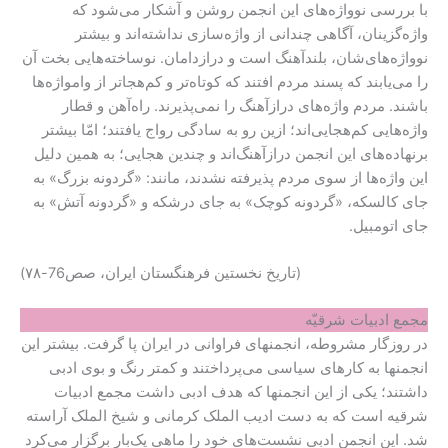
با بررسی نوواژه‌های این انجمن روشن و آشکار می‌شود که
واژه‌گزینان، آگاهی چندانی از واژه‌سازی نداشته‌اند و بیشتر
نوواژه‌های‌شان، بلندآهنگ است و درازدامان. نوساخته‌هایی بخت آن
را می‌یابند که ‌پسند مردم افتند که کوتاه‌تر و کم‌هجاتر از وامواژه‌ها
باشند. مردم واژه‌های درازآهنگ را نمی‌پذیرند. راه‌آهن و قطار
واژه‌هایی کم‌هجایی‌اند؛ ازین رو به سادگی رواج یافتند؛ امّا بیشتر
برنهاده‌های این انجمن درازآهنگ‌اند و چندین هجایی؛ به همین دلیل
این واژه‌ها از سوی مردم پذیرفته نشدند، مانند: «گردونه بزرگ» به
جای کالسکه، «گردونه کوچک» به جای درشکه و «گردونه آتش» به
جای اتومبیل.
(ت‍اری‍خ‌ ن‍خس‍ت‍ی‍ن‌ ف‍رهن‍گ‍س‍ت‍ان‌ ای‍ران‌، صص76-۷۸)
مجمع ادبیات شرقیّه
در روزگار مشروطه، انجمنهای فراوانی در ایران پا گرفت. بیشتر این
انجمنها به کارهای سیاسی می‌پرداختند و کمتر رنگ و بوی ادبی
داشتند؛ یکی از این انجمنها که هدف ادبی داشت مجمع ادبیات
شرقیه است که به دست ادیب الملک کرمانی و شیخ الملک آراسته
شد. این انجمن ادبی نشست‌های خود را ماهی یک‌بار برگزار می‌کرد