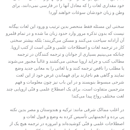
خود مقداری لغات را که معادل آنها را در فارسی نمی‌دانند، برای
وطن و زبان خودشان سوغات خواهند آورد!
سختی این مسئله فقط منحصر بدین ترتیب و ورود این لغات بیگانه
نیست که بدون تذکره مرور وارد حدود زبان ما شده و در تمام قلمرو
آن آزادانه سیاحت می‌کنند و مسکن می‌گزینند؛ بلکه بیشتر سختی
کار در ترجمه لغات و اصطلاحات علمی و فنّی است از کتب اروپا.
چنانکه می‌بینیم بسیاری از جوانان و ترجمه کنندگان در ترجمه
مطالب کتب و جراید اروپا سختی می‌کشند و غالباً مجبور می‌شوند
یا مطلب را ناقص ترجمه کنند و یا لغاتی را به معانی جدید وضع
نمایند و گاهی هم ناچارند برای فهماندن غرض خود از این لغت
شرحی مبسوط بنویسند و در این باب نیز چون معلومات و فهم
مترجمین متفاوت است، برای یک اصطلاح علمی و فنّی اروپایی چند
لغت مختلف رواج پیدا می‌کند!
در اغلب ممالک شرقی مانند: ترکیه و هندوستان و مصر بدین نکته
پی برده و انجمنهایی تأسیس کرده به وضع و قبول لغات و
اصطلاحات علمی و فنّی کوشیده‌اند و امروزه در ترجمه هیچ یک از