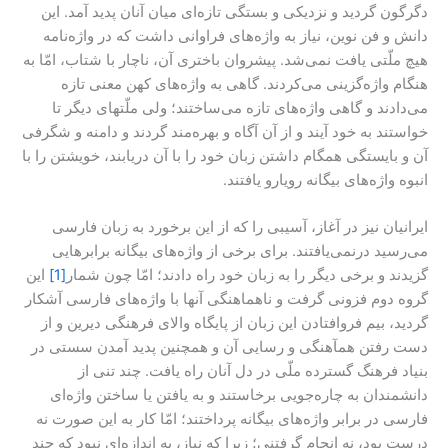
دگرگون گردید و نزدیکی و بستگی تازه‌ای میان آنان پدید آمد. این
دانش و فن نوین، نیاز به واژه‌های فراوانی داشت که در واژه‌نامه
هیچ ملّتی یافت نمی‌شد. پیشروان باختری آن، ناچار با شتاب، امّا به
هنگام واژه‌گزینی می‌کردند. گاهی به واژه‌های کهن معنی تازه
می‌دادند و گاهی واژه‌های تازه می‌ساختند؛ ولی ملّتهای دیگر تا
خواستند به خود آیند و از آن آگاه و بهره‌مند گردند و دامنه و شگرفی
آن و بایستگی همگام داشتن زبان خود را با آن دریابند، خویشتن را با
انبوه واژه‌های بیگانه رویارو یافتند.
ایرانیان نیز در آغاز، آسیبی را که از این برخورد به زبان فارسی
می‌رسید درنمی‌یافتند. برای برخی از واژه‌های بیگانه برابرهایی
گزیدند و برخی دیگر را به زبان خود راه دادند؛ امّا چون شمار
[1]
این
گروه دوم فزونی گرفت و ناهماهنگی آنها با واژه‌های فارسی آشکار
گردید، بیم فروافتادن این زبان از پایگاه والای فرهنگی دیرین و از
دست رفتن همآهنگی و رسایی آن و همچنین پدید آمدن سستی در
بنیاد فرهنگ گسترده ملّی در دل آنان راه یافت. چند تنی از
دانشمندان به چاره‌جویی برخاستند و به یافتن یا ساختن واژه‌ای
فارسی در برابر واژه‌های بیگانه پرداختند؛ امّا کار به این صورت نه
درست بود، نه انجام گرفتنی؛ زیرا که نیاز، به اندازه‌ای نبود که چند