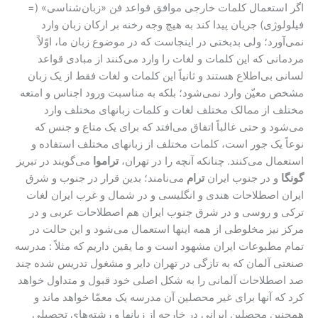
اگر استعمال کلمات خارجی موافق قواعد فن «زبان‌شناسی» (=
فیلولوژی) جریان پیدا کند به هیچ وجه رخنه بر ارکان زبان وارد
نمی‌آورد؛ ولی بدبختی در اینجاست که در موضوع زبان ما، اوّلاً
مردمانی که این کلمات و لغات را وارد می‌کنند از مبادی قواعد
لسانی بی‌اطلاع هستند و ثانیاً این کلمات و لغات فقط از یک زبان
مشخص معیّن وارد نمی‌شود؛ بلکه به مناسبت ورود اجناس و امتعه
مختلف از ممالک مختلف لغات و کلمات زبانهای مختلف وارد
می‌شود و حتی غالباً اتفاق می‌افتد که برای یک متاع و جنس که
نوعاً یک جور است، کلمات مختلف از زبانهای مختلف استفاده و
استعمال می‌کنند. چنانکه آنچه را در تهران،
تراموا
می‌گویند در تبریز
گونگا
و در جنوب ایران
ترام
می‌نامند؛ بدین قرار در جنوب و شرق
ایران اصطلاحات هندی و انگلیسی و در شمال و غرب ایران لغات
ترکی و روسی و در شرق جنوب ایران هم اصطلاحات عربی و در
مرکز نیز مخلوطی از همه اینها استعمال می‌شود و این حالت در
تمام مطبوعات ایران مشهود است و ما یقین داریم که مثلاً : مدرسه
صنعتی آلمان که به تازگی در تهران دایر و مشغول تدریس شده چند
صد اصطلاحات آلمانی را به شکل اصلی خود قبول و متداول خواهد
کرد که آنها برای غیر محصلین آن مدرسه یک معمّا خواهد ماند و
همچنین محصلین ایرانی در خارجه از زبانها و رشته‌های تحصیلی