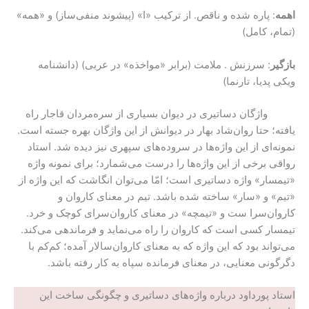
اهمه
: پاره شده و ناقص. از ترکیب «ا» (پیشوند منفی‌ساز) و «همه»
(تمام، کامل)
بازگیر
: سرزنش . ملامت (برابر «مواخذه» در عربی) (دانشنامه
ویکی پدیا، تارنما)
واژگان دساتیری در دیوان بسیاری از سره‌مردان قاجار راه
یافته؛ حتا روان‌شاد بهار در دیوانش از این واژگان بهره جسته است.
نمونه‌ای از این واژه‌ها در سروده‌های سپهری نیز دیده شد. استاد
رواقی برخی از این واژه‌ها را درست می‌شمارد؛ برای نمونه واژه
«تیمسار» واژه دساتیری است؛ امّا می‌توان انگاشت که این واژه از
«تیم» و «سار» ساخته شده باشد. تیم در معنای کاروان و
کاروان‌سرا ست و «تیمچه» در معنای کاروان‌سرای کوچک و خرد.
تیمسار کسی است که کاروان را راه می‌نماید و فرماندهی می‌کند.
می‌تواند بود که این واژه که به معنای کاروان‌سالار آمده؛ کم‌کم با
دگرگونی معنایی، در معنای فرمانده سپاه به کار رفته باشد.
استاد پورداود درباره واژه‌های دساتیری و چگونگی ساخت این