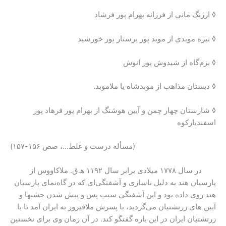
◊ ارژنگ مانی از فرزانه بهرام پور فرشاد
◊ تیره موبدی از موبد پور پرستار پور خورشید
◊ بزم‌گاه از شیدوش پور انوش
◊ دبستان مذاهب از موبدشاه یا ملاموبد.
◊ شارستان چهار چمن و آیین هوشنگ از بهرام پور فرهاد پور
اسفندیارکوه
(مسأله درست و غلط…، صص ۱۵۶-۱۵۷)
در سال ۱۷۷۸ میلادی برابر سال ۱۱۹۲ ﮬ.ق. ملاکاووس از
پارسیان هند به دلیل ناسازی و آشفتگی‌ای که در گاه‌نمای پارسیان
هند روی داده بود و این آشفتگی سبب پس و پیش شدن جشنها و
آیین های زرتشتیان می‌گردید، با پسرش ملافیروز به ایران آمد تا با
زرتشتیان ایران در این باره گفتگو کند. در آن زمان وی برای نخستین