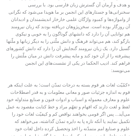
و هدف و آرمان آن گسترش زبان فارسی بود. با بررسی
سخنرانی‌ها و جستارهای این انجمن بر ما هویدا می‌شود که نگرانی
از وامواژه‌ها و کمبود واژگان علمی خارخار اندیشمندان و ادبدانان
آن روزگار بوده است. سخن‌پژوهان دریافته بودند که زبان نیرومند
هم توانایی آن را دارد که دانشهای گوناگون را به خوبی و نیکوی
بازگو کند، هم می‌تواند فرهنگ و دانش ملّتی را به دیگر زبانها و ملّتها
گسیل دارد. یک زبان نیرومند گنجایش آن را دارد که دانش کشورهای
پیشرفته را از آن خود کند و مایه پیشرفت دانش در میان ملّتش را
فراهم کند. ادیب الحکما در یکی از نشست‌های این انجمن
می‌نویسد:
«کمّیّت لغات هر قوم بسته به درجات تمدّن است؛ به علت اینکه هر
قوم به اندازه‌ جزئیات صور و معانی معلومات و به قدر اصطلاحات
علوم و معارف معموله و اسباب و ادوات فنون و صنایع متداوله خود
لفظ و لغت دارند که افهام و تفهّم مراد و خط کتابت مقصود به عمل
می‌آید… پس اگر قومی بخواهند نواقص کم و کیفیّت لغات خود را
تکمیل نمایند یا آنکه تازه پا به دایره تمدّن گذاشته، می‌خواهد که
علوم و صنایع امم متمدّنه را اخذ وتحصیل کرده داخل لغات خود
نمایند، ناچار باید به وسیله یکی از تدابیر چهارگانه ذیل عمل نموده