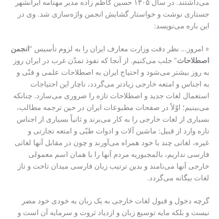
می‌داشتند. در سال ۱۳۰۵ حسین کاظم زاده مدیر مهنامه ایرانشهر
جستاری نوشت و خواستار گشایش انجمن واژه‌سازی شد. وی در
این باره می‌نویسد:
« امروز… نظر دقت وزارت معارف ایران را به لزوم تأسیس “
انجمن
اصطلاحات
” جلب می‌کنیم. از آنجا که نفوذ تمدّن غرب در ایران روز
به روز بیشتر می‌شود و احتیاج ایران به اصطلاحات علمی و فنّی و
به اجناس و امتعه خارجی زیادتر می‌گردد، ناچار این احتیاجات
استعمال لغات جدید و اصطلاحات تازه را ضروری می‌سازد. چنانکه
می‌بینیم؛ اوّلاً در صفحات مطبوعات ایران در حین ترجمه مطالب،
بسیاری از لغات خارجی را به کار می‌برند و ثانیاً بسیاری از اجناس
تازه وارد از قبیل: ماشین آلات و ادوات طبّی و امتعه تجارتی و
غیره، لغاتی چند با خود همراه می‌آورند و چون در مقابل آنها لغاتی
فارسی نداریم، بالمجبوریه مردم آنها را با همان اسم معمولی
خارجی آنها می‌نامند و بدین ترتیب زبان فارسی میدان تاخت و تاز
لغات بیگانه می‌گردد.
گرچه دخول و قبول لغات خارجی به یک زبان به خودی خود مضر
نیست و بلکه مایه توسیع زبان و ازدیاد ثروت و سرمایه آن است و