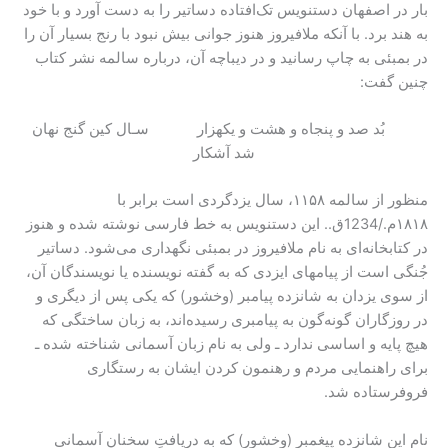
بار در اصفهان دستنویس تک‌افتاده دساتیر را به دست آورد و با خود
به هند برد. با آنکه ملافیروز هنوز جوانی بیش نبود با رنج بسیار آن را
در بمبئی به چاپ رسانید و در دیباچه آن، درباره سالمه نشر کتاب
چنین گفت:
بُد صد و پنجاه و هشت و یکهزار سـال کین گنج نهان
شد آشکار
منظور از سالمه ۱۱۵۸، سال یزدگردی است برابر با
۱۸۱۸م./1234ق.. این دستنویس به خط فارسی نوشته شده و هنوز
در کتابخانه‌ای به نام ملافیروز در بمبئی نگهداری می‌شود. دساتیر
جُنگی است از پیامهای ایزدی که به گفته نویسنده یا نویسندگان آن،
از سوی یزدان به شانزده پیامبر (وخشور) که یکی پس از دیگری و
در روزگاران گونه‌گون به پیامبری ‌رسیده‌اند، به زبان ساختگی که
هیچ پایه و اساسی ندارد ـ ولی به نام زبان آسمانی شناخته شده ـ
برای راهنمایی مردم و رهنمون کردن ایشان به رستگاری
فروفرستاده شد.
نام این شانزده پیغمبر (وخشور) که به دریافتِ سخنان آسمانی