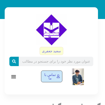
رش
ه
حتوا
سعید جعفری
Search
تماس با
ما