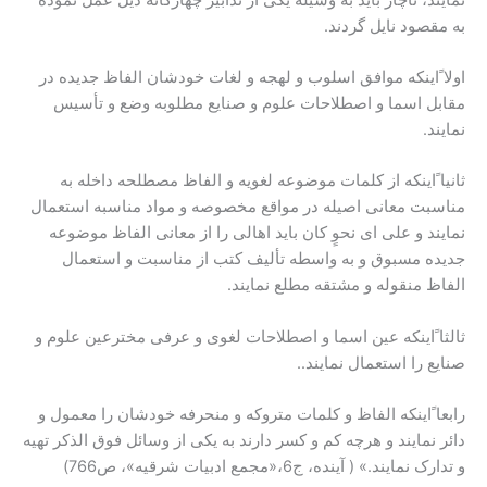
به مقصود نایل گردند.
اولا ًاینکه موافق اسلوب و لهجه و لغات خودشان الفاظ جدیده در
مقابل اسما و اصطلاحات علوم و صنایع مطلوبه وضع و تأسیس
نمایند.
ثانیا ًاینکه از کلمات موضوعه لغویه و الفاظ مصطلحه داخله به
مناسبت معانی اصیله در مواقع مخصوصه و مواد مناسبه استعمال
نمایند و علی ای نحوٍ کان باید اهالی را از معانی الفاظ موضوعه
جدیده مسبوق و به واسطه تألیف کتب از مناسبت و استعمال
الفاظ منقوله و مشتقه مطلع نمایند.
ثالثا ًاینکه عین اسما و اصطلاحات لغوی و عرفی مخترعین علوم و
صنایع را استعمال نمایند..
رابعا ًاینکه الفاظ و کلمات متروکه و منحرفه خودشان را معمول و
دائر نمایند و هرچه کم و کسر دارند به یکی از وسائل فوق الذکر تهیه
و تدارک نمایند.» ( آینده، ج6،«مجمع ادبیات شرقیه»، ص766)