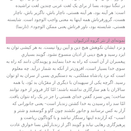
در تنگنا نبوده، بسا از برای یک لغت عربی چندین لغت تراشیده
است: هر آینه بود، هر آینه هستی، ناچار باش، ناگزیر باش، ناچار
هست، گرورفرتاش همه اینها به معنی واجب الوجود است. شایسته
هستی، شایسته بود، ناور فرتاش یعنی ممکن الوجود».
(تارنما)
نمونه‌ای از نثر گروه آذرکیوان
و نزد ایشان نکوهش هیچ دین و آیین روا نیست. به هر کیشی توان به
ایزد رسید و هیچ دینی از ادیان منسوخ نشود. گویند بسیاریِ
پیغمبران از آن است که راه به خدا بنمایند و پویندگان دانند که راه به
سوی خدا بسیار است، افزون‌تر از آنکه به شمار درآید. چه معلوم
است که نزد پادشاه مملکتی، به دستگیری بسی از سران به او توان
رسید. اگرچه یکی از سپهبدان با دیگری از مقرّبان بد بُوَد، یا همه
سالاران با هم سازگاری نداشته باشند؛ امّا کار فروتر از خود توانند
ساخت؛ پس نسزد گفتن خدای هستی را جز در یک راه نتوان یافت.
امّا سد راه رسیدن به خدا کشتن زندبار است- یعنی جانورانی که
آزار به کس نرسانند و جانور نکشند چون گاو و گوسفند و شتر و
اسب- که آزارنده اینها رستگار نباشد و با گوناگون ریاضت و
پرهیزگاری رهایی نیابد و گویند اگر از زندبارکُش بسا خوارق عادت