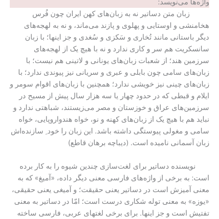
واژه‌ها می‌نویسد:
زبان متن دساتیر نه به زبان‌های کهن ایران چون فُرس
هخامنشی و اوستایی و پهلوی و پازند می‌ماند، و نه به لهجه‌های
دیگر باستانی مانند تُخاری و سَکزی و سُغدی و جز اینها؛ با زبان
سانسکریت هم سر و کاری ندارد و نه با هیچ یک از لهجه‌های
سرزمین هند؛ از شعبات زبان‌های یونانی و لاتینی هم نیست؛ با
زبان‌های سامی چون بابلی و عبری و سریانی نیز پیوندی ندارد؛ با
زبان‌های چینی نیز خویشی ندارد؛ همچنین با زبان‌های اقوام سومر و
ایلام و قبطی که در حدود چهار یا سه هزار سال پیش از مسیح در
سرزمین‌های عراق و خوزستان و مصر می‌زیستند، شباهتی ندارد و
نباید هم با هیچ یک از زبان‌های کهنه و نو، خواه هندواروپایی، خواه
سامی و مغولی پیوستگی داشته باشد. این زبان را خود ِ سازنده‌اش
زبان آسمانی نامیده است. (دیباچه برهان قاطع)
نویسنده دساتیر برای لغت‌سازی چندین شیوه را به کار برده
است: به برخی از واژه‌های فارسی معنی دیگر داده، «آمیغ» که به
معنی آمیزش است در دساتیر یعنی حقیقت؛ و آمیغی یعنی حقیقی،
«یوزه» به معنی توله شکاری درست است؛ امّا در دساتیر به معنی
تفتیش است و جز اینها. برای برخی لغتهای عربی، فارسی ساخته