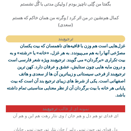
بگفتا من‌ گِلی‌ ناچیز بودم
/
ولیکن‌ مدتی‌ با گُل‌ نشستم‌
کمال‌ هم‌نشین‌ در من‌ اثر کرد
/
وگرنه‌ من‌ همان‌ خاکم‌ که‌ هستم
(سعدی)
ترجیع‌بند
غزل‌هایی است هم وزن با قافیه‌های ناهمسان که بیت یکسان
مصرّعی آنها را به هم می‌پیوندد. به هر غزل، «خانه» یا «رشته» و به
بیت تکراری «برگردان» می گویند. ترجیع‌بند ویژه شعر فارسی است
و درون مایه هایی چون ستایش، عشق و عرفان دارد. کهن ترین
ترجیع‌بند از فرخی سیستانی و زیباترین آن ها از سعدی و هاتف
اصفهانی است. یکی از شرط های زیبای ترجیع بند آن است که بیت
پایانی هر خانه با بیت برگردان آن از نظر معنایی مناسبتی تمام داشته
باشد.
نمونه ای از قالب
ترجیع‌بند
ای فدای تو هم دل و هم جان / وی نثار رهت هم این و هم آن
دل فدای تو، چون تویی دلبر / جان نثار تو، چون تویی جانان