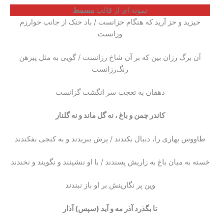
نمونه ای از قالب
مسمط
خیزید و خز آرید که هنگام خزانست / باد خنک از جانب خوارزم
وزانست
آن برگ رزان بین که بر آن شاخ رزانست / گویی به مثل پیرهن
رنگ‌رزانست
دهقان به تعجب سر انگشت گزانست
کاندر چمن و باغ ، نه گل ماند و نه گلنار
طاووس بهاری را، دنبال بکندند / پرش ببریدند و به کنجی بفکندند
خسته به میان باغ به زاریش پسندند / با او ننشینند و نگویند و نخندند
وین پر نگارینش بر او باز نبندند
تا بگذرد آذر مه و آید (سپس) آذار