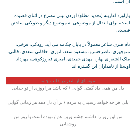
آن است.
بازآورد آغازینه (تجدید مطلع) آوردن بیتی مصرع در اثنای قصیده
است، برای انتقال از موضوعی به موضوع دیگر و طولانی ساختن
قصیده.
نام هنری شاعر معمولاً در پایان چکامه می آید. رودکی، فرخی،
منوچهری، ناصرخسرو، مسعود سعد، انوری، خاقانی سعدی، قاآنی،
ملک الشعرای بهار، مهدی حمیدی، امیری فیروزکوهی، مهرداد
اوستا از نامداران این گستره اند.
نمونه ای از شعر در قالب چامه
دل من همی داد گفتی گوایی / که باشد مرا روزی از تو جدایی
بلی هر چه خواهد رسیدن به مردم / بر آن دل دهد هر زمانی گوایی
من این روز را داشتم چشم وزین غم / نبوده‌ است با روز من
روشنایی