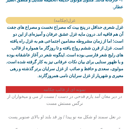
عطار.
غزل(چکامه)
غزل شعری حداقل در پنج بیت که مصراع نخست و مصراع های جفت
آن هم قافیه اند. درون مایه غزل عشق عرفان و آمیزه‌ای از این دو
است؛ اما از زمان مشروطه مضامین اجتماعی هم به غزل راه یافته
است. غزل از قرن ششم رواج یافته و تا روزگار ما همواره از قالب
های رایج شعر فارسی بوده است. اینگونه شعر در آغاز عاشقانه بوده
و با ظهور سنایی برای بیان نکات عرفانی نیز به کار گرفته شده است.
مولوی، سعدی و حافظ و صائب از غزل سرایان برتر گذشته و رهی
معیری و شهریار از غزل سرایان نامی همروزگارند
.
نمونه ای از قالب چکامه
در دیر مغان آمد یارم قدحی در دست / مست از می و میخواران از
نرگس مستش مست
در نعل سمند او شکل مه نو پیدا / وز قد بلند او بالای صنوبر پست