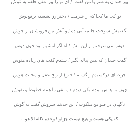
پیر خندان به طنز با من گفت: / ای تو را پیر عقل حلقه به گوش
تو کجا ما کجا که از شرمت / دختر رز نشسته برقع‌پوش
گفتمش سوخت جانم، آبی ده / و آتش من فرونشان از جوش
دوش می‌سوختم از این آتش / آه اگر امشبم بود چون دوش
گفت خندان که هین پیاله بگیر / ستدم گفت هان زیاده منوش
جرعه‌ای درکشیدم و گشتم / فارغ از رنج عقل و محنت هوش
چون به هوش آمدم یکی دیدم / مابقی را همه خطوط و نقوش
ناگهان در صوامع ملکوت / این حدیثم سروش گفت به گوش
که یکی هست و هیچ نیست جز او / وحده لااله الا هو…