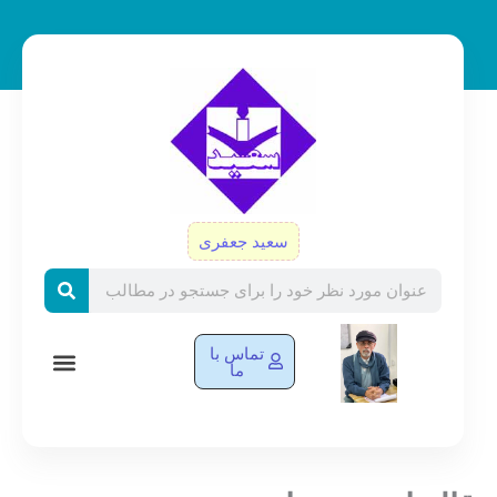
رش
ه
حتوا
سعید جعفری
Search
تماس با
ما