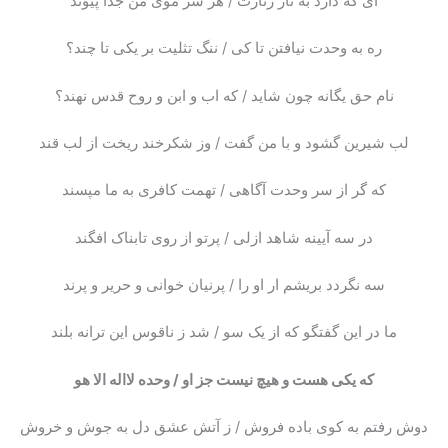
ای که دارد به تار زنارت / هر سر موی من جدا پیوند
ره به وحدت نیافتن تا کی / ننگ تثلیت بر یکی تا چند؟
نام حق یگانه چون شاید / که اب و ابن و روح قدس نهند؟
لب شیرین گشود و با من گفت / وز شکرخند ریخت از لب قند
که گر از سر وحدت آگاهی / تهمت کافری به ما مپسند
در سه آیینه شاهد ازلی / پرتو از روی تابناک افگند
سه نگردد بریشم ار او را / پرنیان خوانی و حریر و پرند
ما در این گفتگو که از یک سو / شد ز ناقوس این ترانه بلند
که یکی هست و هیچ نیست جز او / وحده لااله الا هو
دوش رفتم به کوی باده فروش / ز آتش عشق دل به جوش و خروش