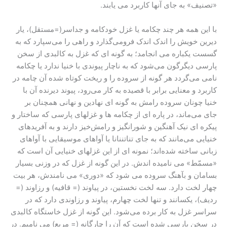
«تصنیف» به جای آنها کاربرد می یابند.
با این همه هر چند چکامه یا غزل خودکامه و جداسر(=مستقل)، یار
دیرین خویش را اندک اندک فرومی‌گذارد و راهی را می‌سپارد که به
گسست یکباره می انجامد؛ به گونه ای که غزل به کالبدی از سخن
پارسی دیگرگون می‌شود که به ناچار پیوندی با خنیا ندارد یا چکامه
نامی می‌گردد هر گونه از سروده را و ریخت کوتاه شده آن چامه در
کاربرد و معنایی برابر با قصیده به کار می‌رود، پیوند دیرنده آن با
خنیا چونان سروده رامش به گونه ای نهادین و نهانی همچنان بر
جای می‌ماند، در پاره ای از چکامه ها و غزلهای پارسی که ساختار و
پیکره ای نیک آهنگین و شورانگیز و رامش‌خیز دارند و به آفریدهای
خنیایی می‌مانند که به جای تناتننانا یا آواهای موسیقایی با آواهای
زبانی ساخته شده‌اند؛ نمونه ای از این غزلهای خنیایی آن است که
«مسمّط» می نامیده اندش. در این گونه از غزل که در وزنی بسیار
بسامان و بآهنگ سروده می شود که «دوری» می نامندش، هر بیت
چهار لخت دارد. سه لخت نخستین، در پیاوند (= قافیه) و رزاوند (=
ردیف)، یکسانند و تنها لخت چهارم، پیاوند و رزاوندی دارد که در
سراسر غزل به کار برده می‌شود. این گونه از غزل خاستگاه کالبدی
در سخن پارسی شده است که آن را چارگانه (= مربع) می نامیم. در