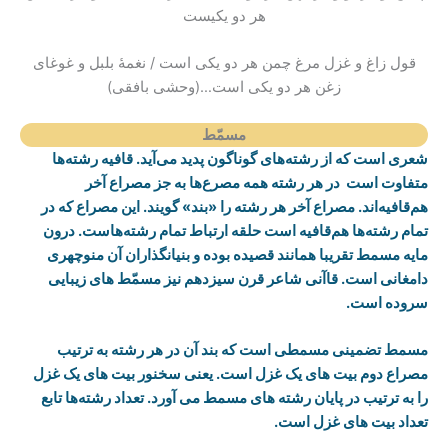
هر دو یکیست
قول زاغ و غزل مرغ چمن هر دو یکی است / نغمهٔ بلبل و غوغای
زغن هر دو یکی است…(وحشی بافقی)
مسمّط
شعری است که از رشته‌های گوناگون پدید می‌آید. قافیه رشته‌ها
متفاوت است در هر رشته همه مصرع‌ها به جز مصراع آخر
هم‌قافیه‌اند. مصراع آخر هر رشته را «بند» گویند. این مصراع که در
تمام رشته‌ها هم‌قافیه است حلقه ارتباط تمام رشته‌هاست. درون
مایه مسمط تقریبا همانند قصیده بوده و بنیانگذاران آن منوچهری
دامغانی است. قاآنی شاعر قرن سیزدهم نیز مسمّط های زیبایی
سروده است.
مسمط تضمینی مسمطی است که بند آن در هر رشته به ترتیب
مصراع دوم بیت های یک غزل است. یعنی سخنور بیت های یک غزل
را به ترتیب در پایان رشته های مسمط می آورد. تعداد رشته‌ها تابع
تعداد بیت های غزل است.