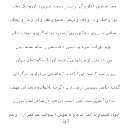
همه سیمین عذار و گل رخسار / همه شیرین زبان و تنگ دهان
عود و چنگ و نی و دف و بربط / شمع و نقل و گل و مل و ریحان
ساقی ماه‌روی مشکین‌موی / مطرب بذله گوی و خوش‌الحان
مغ و مغ‌زاده، موبد و دستور / خدمتش را تمام بسته میان
من شرمنده از مسلمانی / شدم آن جا به گوشه‌ای پنهان
پیر پرسید کیست این؟ گفتند: / عاشقی بی‌قرار و سرگردان
گفت: جامی دهیدش از می ناب / گرچه ناخوانده باشد این مهمان
ساقی آتش‌پرست آتش دست / ریخت در ساغر آتش سوزان
چون کشیدم نه عقل ماند و نه هوش / سوخت هم کفر ازان و هم
ایمان