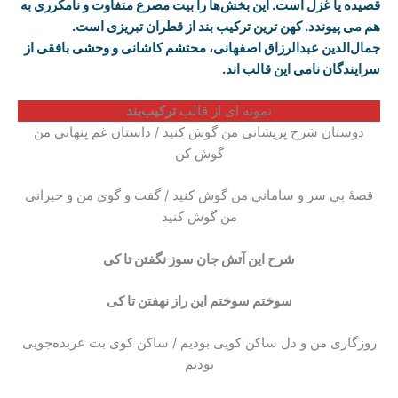
قصیده یا غزل است. این بخش‌ها را بیت مصرع متفاوت و نامکرری به
هم می پیوندد. کهن ترین ترکیب بند از قطران تبریزی است.
جمال‌الدین عبدالرزاق اصفهانی، محتشم ‌کاشانی و وحشی بافقی از
سرایندگان نامی این قالب اند.
نمونه ای از قالب
ترکیب‌بند
دوستان شرح پریشانی من گوش کنید / داستان غم پنهانی من
گوش کن
قصهٔ بی سر و سامانی من گوش کنید / گفت و گوی من و حیرانی
من گوش کنید
شرح این آتش جان سوز نگفتن تا کی
سوختم سوختم این راز نهفتن تا کی
روزگاری من و دل ساکن کویی بودیم / ساکن کوی بت عربده‌جویی
بودیم