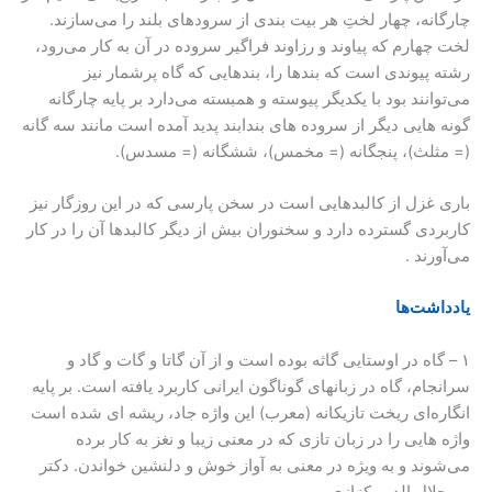
چارگانه، چهار لختِ هر بیت بندی از سرودهای بلند را می‌سازند.
لخت چهارم که پیاوند و رزاوند فراگیر سروده در آن به کار می‌رود،
رشته پیوندی است که بندها را، بندهایی که گاه پرشمار نیز
می‌توانند بود با یکدیگر پیوسته و همبسته می‌دارد بر پایه چارگانه
گونه هایی دیگر از سروده های بندابند پدید آمده است مانند سه گانه
(= مثلث)، پنجگانه (= مخمس)، ششگانه (= مسدس).
باری غزل از کالبدهایی است در سخن پارسی که در این روزگار نیز
کاربردی گسترده دارد و سخنوران بیش از دیگر کالبدها آن را در کار
می‌آورند .
یادداشت‌ها
۱ – گاه در اوستایی گاثه بوده است و از آن گاتا و گات و گاد و
سرانجام، گاه در زبانهای گوناگون ایرانی کاربرد یافته است. بر پایه
انگاره‌ای ریخت تازیکانه (معرب) این واژه جاد، ریشه ای شده است
واژه هایی را در زبان تازی که در معنی زیبا و نغز به کار برده
می‌شوند و به ویژه در معنی به آواز خوش و دلنشین خواندن. دکتر
میرجلال الدین کزازی