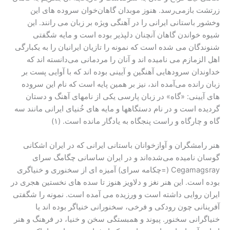
زرتشت بازمی‌رسد. هنوز موبدان گاهان‌خوان سروده های این
وخشور باستانی ایرانی را در آهنگی ویژه بر زبان می رانند. این
شیوه خواندن گاهان آنچنان دلپذیر بوده است و مایه شگفتی
شنوندگان می شده است که نمونه را تازیان ایرانیان را به یکبارگی
اهل الزمازم می نامیده اند و آنان را مردمانی می‌دانسته اند که
خداوندان سرودهایی آهنگین و آیینی بوده اند که با آوایی پست بر
زبان رانده می‌آمده اند، نیز بر همین پایه است که نام این سروده
های آیینی: «گاه» در زبان پارسی یکی از نامهای آهنگ و دستان
گردیده است و در نام دستگاهها و مایه های خُنیای ایرانی مانند سه
گاه و چارگاه و راست پنجگاه به یادگار مانده است. (۱)
هنر رامشگران و آوازخوانان باستانی ایرانی که در ایران اشکانی
گوسان نامیده می‌شده‌اند و در ایران ساسانی چگامگ سرای
Cegamagsray (=چکامه سرای) آمیزه ای از سخنوری و خنیاگری
بوده است. این هنر نغز و دلاویز هنوز تا سده های نخستین هجری در
ایران روایی داشته است و ورزیده می آمده است. نمونه را شگفتی
آفرینانی چون رودکی و فرخی، سخنورانی خنیاگر بوده اند یا
خنیاگرانی سخنور. پیوند و همبستگی سخن و خنیا، در فرهنگ و هنر