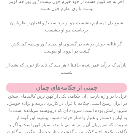
آخر به چه گویم هست از خود خبرم چون نیست / وز بهر چه گویم
نیست با وی نظرم چون هست
شمع دل دمسازم بنشست چو او برخاست / و افغان ز نظربازان
برخاست چو او بنشست
گر غالیه خوش بو شد در گیسوی او پیچید / ور وسمه کمانکش
گشت در ابروی او پیوست
بازآی که بازآید عمر شده حافظ / هر چند که ناید باز تیری که بشد از
شست
چمنی از چکامه‌های چمان
غزل یا در واژه پارسی آن چکامه، یکی از کهن ترین کالبدهای سخن
در ایران زمین است. چکامه یا غزل در کاربرد دیرینه و نژاده خویش،
سرود رامش بوده است: سروده ای که درپیوسته می‌آمده است تا
به آواز و دمساز و هنباز با ساز خوانده شود. پیشینه این گونه از
سروده که امروزیان آن را ترانه می نامند، بسیار کهن است و اگر با
نگاهی نیک فراخ و کلان به سرگذشت و تاریخچه آن بنگریم به گاهان