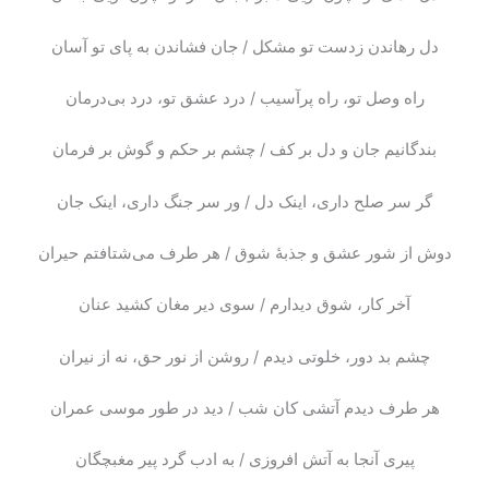
دل رهاندن زدست تو مشکل / جان فشاندن به پای تو آسان
راه وصل تو، راه پرآسیب / درد عشق تو، درد بی‌درمان
بندگانیم جان و دل بر کف / چشم بر حکم و گوش بر فرمان
گر سر صلح داری، اینک دل / ور سر جنگ داری، اینک جان
دوش از شور عشق و جذبهٔ شوق / هر طرف می‌شتافتم حیران
آخر کار، شوق دیدارم / سوی دیر مغان کشید عنان
چشم بد دور، خلوتی دیدم / روشن از نور حق، نه از نیران
هر طرف دیدم آتشی کان شب / دید در طور موسی عمران
پیری آنجا به آتش افروزی / به ادب گرد پیر مغبچگان