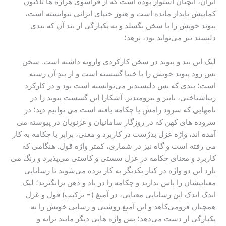
ایران، آنچنان استوار بوده است که از فراسوی هزاره ها تاکنون
کمابیش پایدار مانده است و هنوز خنیای ایرانی نتوانسته است،
پیوند خویش را با سخن بگسلد و به یکبارگی از بند آن که بندی
دلپسند نیز می‌تواند بود، برهد؛
لیک این بند و پیوند در سخن کارکردی وارونه داشته است. سخن
بس زود پیوند خویش را با خنیا گسسته است و از بندِ آن رسته
است؛ بندی که بس دلپسندتر می‌توانسته است بود و در کارکرد
زیباشناختی، نابتر و نیرومندتر. آشکارا این گسست پیوند را در
نامهایی که سرود رامش یا چکامه یافته است می توانیم دید؛ در
سروده های کهن که در روزگار سامانیان و غزنویان در پیوسته می
آمده اند، واژه غزل بدرُست در کاربرد و معنی، برابر با چکامه به کار
می رفته است و گاه نیز در شماری، کمتر واژه قول. هنگامی که
کاربرد و معنای چکامه در غزل سستی و کاستی می‌پذیرد و رنگ می
بازد این دو واژه در کنار یکدیگر به کار برده می‌شوند تا رسانایی
معناییشان را پاس بدارند و چکامه را در یاد و ذهن برانگیزند؛ لیک
اندک اندک این رسانایی معنایی، در آمیغ (= ترکیب) قول و غزل
همچنان فرومی‌کاهد و این آمیغ روشنی و رسایی خویش را به
یکبارگی از دست می‌دهد؛ پس واژه هایی دیگر مانند ترانه و