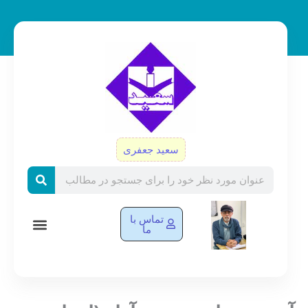
رش
ه
حتوا
سعید جعفری
Search
تماس با
ما