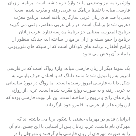
واژۀ برنامه نیز وضعیتی مانند واژۀ تازه داشته است. برنامه از زبان
فارسی میانه با تلفظ برنامگ به عربی رفته و معّرب شده است؛
یعنی با صداهای زبان عربی سازگاری یافته است. برنامج معرّب
(عربی شدۀ) برنامگ است. در زبان عربی معاصر، وقتی می گویند
برنامج المدرسه معنایی جز برنامۀ مدرسه ندارد. عرب زبانان
برنامج را جمع بسته و از آن بَرامج را ساخته اند، چنانکه منظور از
بَرامج أطفال، برنامه های کودکان است که از شبکه های تلویزیونی
یا مانند آن پخش می شود.
یک نمونۀ دیگر از زبان فارسی میانه، واژۀ رواگ است که در فارسی
امروز به روا تبدیل شده؛ مانند داناگ که با افتادن حرف پایانی، به
شکل دانا به فارسی امروز رسیده است. اما رواگ در دورۀ ساسانی
به عربی رفته و به صورت رواج معّرب شده است. عربی از رواج،
واژه های رائج و ترویج را ساخته است. این بار نوبت فارسی بوده که
این واژه ها را از عربی به قلمرو خود بازگرداند.
ایرانیان قدیم در مهرماه جشنی با شکوه برپا می داشته اند که
مهرگان نام داشت. عرب زبانان پس از آشنایی با این جشن، نام آن
را به صورت مهرجان از زبان فارسی وام گرفتند و مهرجان را در