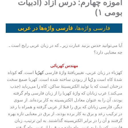
آموزه چهارم: درس آزاد (ادبیات
بومی ۱)
فارسی واژه‌ها،
فارسی واژه‌ها در عربی
آیا می‌توانید حدس بزنید عبارت زیر ـ که در زبان عربی رایج است ـ
چه معنایی دارد؟
مهندس کهربائی
کهرَباء در زبان عربی، تغییریافتۀ واژۀ فارسی
کهرُبا
است.
که
کوتاه
شدۀ کاه است و
رُبا
از ربودن ساخته شده است. کهربا صمغ سخت
درختان است که با تولید الکتریسیتۀ ساکن، کاه را می‌رباید (جذب
می‌کند.) عرب زبانان که واژۀ کهربا را از زبان فارسی وام گرفته
بودند، آن را به عنوان معادل الکتریسیته به کار برده‌اند. از سوی
دیگر، فارسی زبانان که برق را قبلا از عربی گرفته و همراه با رعد
در ترکیب رعد و برق به کار برده بودند، از برق در معنایی تازه بهره
گرفتند و آن را در برابر الکتریسیته گذاشتند. به این ترتیب، زبان
فارسی کهربا را به عربی وام داده و برق را از عربی وام گرفته