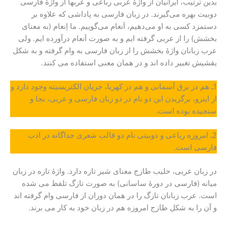
بدین ترتیب، ایرانیان از واژۀ عربی رباعی و عربها از واژۀ فارسی
دوبیت بهره می‌گیرند. در زبان فارسی به پاداشی که علاوه بر
دستمزد کسی به او می‌دهیم، اَنعام می‌گوییم. ما اِنعام (به معنای
بخشش) را از عربی گرفته ایم و به صورت اَنعام درآورده ایم. ولی
عرب زبانان واژۀ بخشش را از زبان فارسی به وام گرفته و به شکل
بقشیش تغییر داده اند و در همان معنی استفاده می کنند.
1ـ هم در برق آسمانی و هم در کهربا، جریان الکتریسیته وجود دارد و
از اینرو، برگزیدن این دو نام در دو زبان فارسی و عربی، بجا و
سنجیده بوده است.
2ـ امروزه رباعی و دوبیتی نام دو قالب شعری جداگانه در ادب
فارسی است.
در زبان عربی، حلیب طازج معنای شیر تازه دارد. واژۀ تازه در زبان
میانه (فارسی در دورۀ ساسانی) به صورت تازگ تلفظ می شده
است. عرب زبانان تازگ را در همان دوران از فارسی وام گرفته اند
و آن را به شکل طازج امروزه هم در زبان خود به کار می برند.