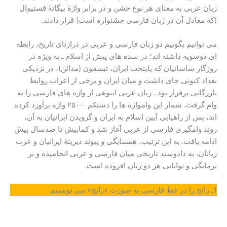
زبان عربی به معنای هر نوع جشن و در برابر واژۀ بیگانۀ فستیوال
(که معادل آن در زبان فارسی جشنواره است) قرار دادند.
می توانیم بگوییم دو زبان فارسی و عربی در درازنای تاریخ، رابطه
ای دوسویه داشته اند؛ در سده های پیش از اسلام ـ به ویژه در
روزگار ساسانیان که پایتخت ایران، تیسفون (مدائن)، در نزدیکی
بغداد کنونی جای داشت و میان ایران و برخی از اعراب روابط
بازرگانی برقرار بود ـ زبان عربی انبوهی از واژه های فارسی را به
وام گرفت. شمار این وامواژه ها را دستکم ۲۵۰۰ واژه برآورد کرده
اند، پس از راهیابی آیین اسلام به ایران و گرویدن ایرانیان به آن،
روند وامگیری فارسی از عربی آغاز شد و کمابیش تا صدسال پیش
ادامه یافت. به این ترتیب، همسایگی و پیوند دیرینۀ ایرانیان و عرب
زبانان، به دادوستد تاریخی میان فارسی و عربی انجامیده و بر
پرمایگی و توانایی هر دو زبان افزوده است.
1ـ رائج را در خط فارسی به صورت «رایج» می نویسیم