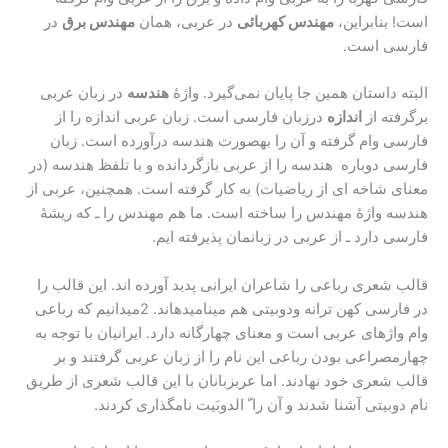
است! بنابراین،
مهندس کهربائی
در عربی، همان
مهندس برق
در
فارسی است.
البته داستان همین جا پایان نمی‌گیرد. واژۀ
هندسه
در زبان عربی
برگرفته از
اندازه
درزبان فارسی است. زبان عربی اندازه را از
فارسی وام گرفته و آن را بهصورت هندسه درآورده است. زبان
فارسی دوباره هندسه را از عربی بازگردانده و با تلفظ هندسه (در
معنای شاخه ای از ریاضیات) به کار گرفته است. همچنین، عربی از
هندسه واژۀ مهندس را ساخته است. ما هم مهندس را ـ که ریشۀ
فارسی دارد ـ از عربی در زبانمان پذیرفته ایم.
قالب شعری رباعی را شاعران ایرانی پدید آورده اند. این قالب را
در فارسی کهن ترانه ودوبیتی هم مینامیدهاند. 2میدانیم که رباعی
وام واژهای عربی است و معنای چهارگانه دارد. ایرانیان با توجه به
چهارمصراعی بودن رباعی این نام را از زبان عربی گرفتند و بر
قالب شعری خود نهادند. اما عربزبانان با این قالب شعری از طریق
نام دوبیتی آشنا شدند و آن را ّ الدوبَیت نامگذاری کردند.