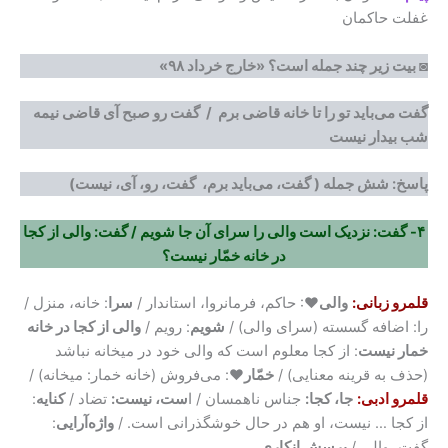
غفلت حاکمان
◙ بیت زیر چند جمله است؟
«خارج خرداد ۹۸»
گفت می‌باید تو را تا خانه قاضی برم / گفت رو صبح آی قاضی نیمه
شب بیدار نیست
پاسخ: شش جمله (
گفت، می‌باید برم، گفت، رو، آی، نیست)
۴- گفت: نزدیک است والی را سرای آن جا شویم / گفت: والی از کجا
در خانه خمّار نیست؟
قلمرو زبانی:
والی
♥: حاکم، فرمانروا، استاندار /
سرا
: خانه، منزل /
را: اضافه گسسته (سرای والی) /
شویم
: رویم /
والی از کجا در خانه
خمار نیست
: از کجا معلوم است که والی خود در میخانه نباشد
(حذف به قرینه معنایی) /
خمّار♥
: می‌فروش (خانه خمار: میخانه) /
قلمرو ادبی:
جا، کجا:
جناس ناهمسان / ا
ست، نیست:
تضاد /
کنایه
:
از کجا … نیست، او هم در حال خوشگذرانی است. /
واژه‌آرایی
:
گفت، والی /
پرسش انکاری