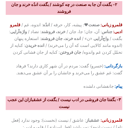
۲- بگفت آن جا به صنعت در چه کوشند / بگفت اندُه خرند و جان
فروشند
قلمرو زبانی:
صنعت♥
: پیشه، کار، حرفه /
اندُه
: اندوه، غم /
قلمرو
ادبی:
جناس
: آن، جان؛ جا، جان /
خرند، فروشند
: تضاد /
واژه‌آرایی
:
بگفت /
واج‌آرایی
«ن» /
انده خرند، جان فروشند
: استعاره پنهان
(اندوه مانند کالایی است که آن را می‌خرند) /
انده خریدن
: کنایه از
تحمّل کردن غم واندوه/
جان فروختن
: کنایه از جان فشانی کردن
بازگردانی:
(خسرو) گفت: مردم در آن شهر کاری دارند؟ فرهاد
گفت: غم عشق را می‌خرند و جانشان را بر آن عشق می‌دهند.
پیام:
جانفشانی دلشده
۳- بگفتا جان فروشی در ادب نیست / بگفت از عشقبازان این عجب
نیست
قلمرو زبانی:
عشقباز
: عاشق / نیست (نخست): وجود ندارد [فعل
تام] / نیست (دوم): نمی‌باشد [فعل اسنادی] / قلمرو ادبی: