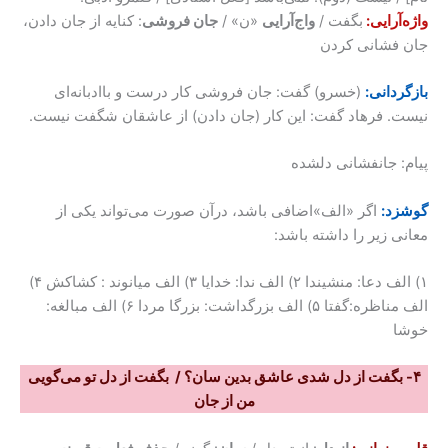
واژه‌آرایی:
بگفت /
واج‌آرایی
«ن» /
جان فروشی
: کنایه از جان دادن،
جان فشانی کردن
بازگردانی:
(خسرو) گفت: جان فروشی کار درست و باادبانه‌ای
نیست. فرهاد گفت: این کار (جان دادن) از عاشقان شگفت نیست.
پیام: جانفشانی دلشده
گوشزد:
اگر «الف»اضافی باشد، درآن صورت می‌تواند یکی از
معانی زیر را داشته باشد:
۱) الف دعا: منشیندا ۲) الف ندا: خدایا ۳) الف میانوند : کشاکش ۴)
الف مناظره:گفتا ۵) الف بزرگداشت: بزرگا مردا ۶) الف مبالغه:
خوشا
۴- بگفت از دل شدی عاشق بدین سان؟ / بگفت از دل تو می‌گویی
من از جان