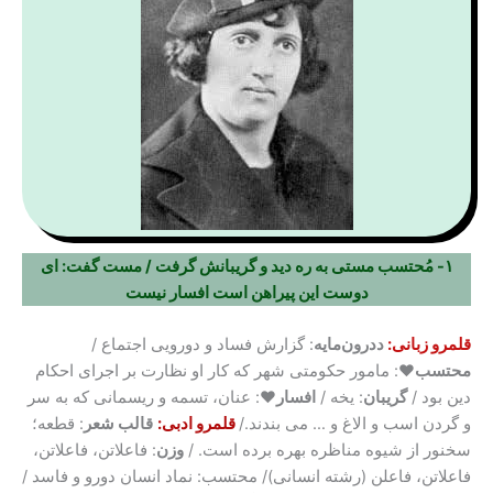
۱- مُحتسب مستی به ره دید و گریبانش گرفت / مست گفت: ای
دوست این پیراهن است افسار نیست
قلمرو زبانی:
ددرون‌مایه
: گزارش فساد و دورویی اجتماع /
محتسب♥
: مامور حکومتی شهر که کار او نظارت بر اجرای احکام
دین بود /
گریبان
: یخه /
افسار♥
: عنان، تسمه و ریسمانی که به سر
و گردن اسب و الاغ و … می بندند./
قلمرو ادبی:
قالب شعر
: قطعه؛
سخنور از شیوه مناظره بهره برده است. /
وزن
: فاعلاتن، فاعلاتن،
فاعلاتن، فاعلن (رشته انسانی)/ محتسب: نماد انسان دورو و فاسد /