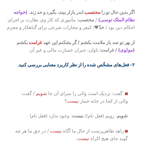
اگر بدین حال تو را
محتسب
اندر بازار بیند، بگیرد و حد زند.
(خواجه
نظام الملک توسی)
/
محتسب
: مأموری که کار وی نظارت بر اجرای
احکام دین بود /
حدّ♥:
کیفر و مجازات شرعی برای گناهکار و مجرم
از بهر تو صد بار ملامت بکشم / گر بشکنم این عهد
غرامت
بکشم
(مولوی)
/ غرامت:
تاوان، جبران خسارت مالی و غیر آن
۲- فعل‌های مشخّص شده را از نظر کاربرد معنایی بررسی کنید.
◙
گفت: نزدیک است والی را سرای آن جا
شویم
/ گفت:
والی از کجا در خانه خمار
نیست
؟
شویم
: رویم (فعل تام)/
نیست
: وجود ندارد (فعل تام)
◙
زاهد ظاهرپرست از حال ما آگاه
نیست
/ در حق ما هر چه
گوید جای هیچ اکراه
نیست
.