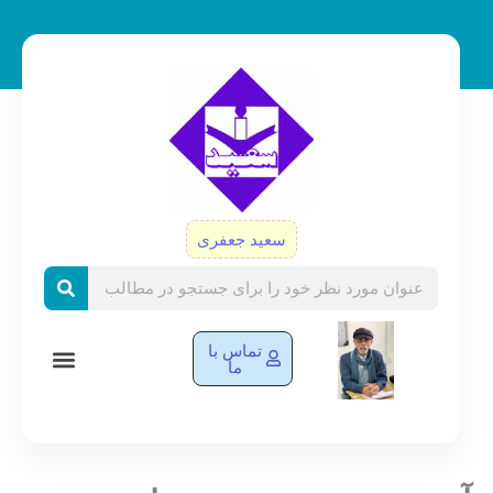
رش
ه
حتوا
سعید جعفری
Search
تماس با
ما