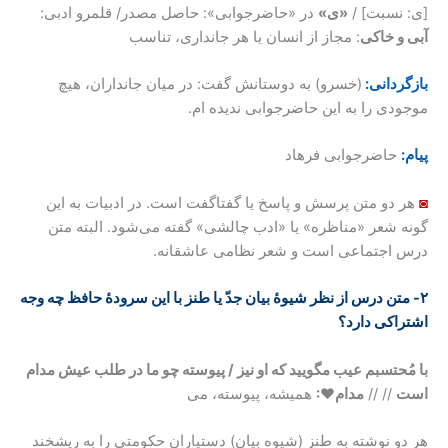
[ی: نسبت] /
«ی»
در «حاضرجوابی»: حاصل مصدر/ قلمرو ادبی:
آبی و خاکی
: مجاز از انسان یا هر جانداری، تناسب
بازگردانی:
(خسرو) به دوستانش گفت: در میان جانداران، هیچ
موجودی را به این حاضرجوابی ندیده ام.
پیام:
حاضرجوابی فرهاد
◙
هر دو متن پرسش و پاسخ یا گفتاگفت است. در ادبیات به این
گونه شعر «مناظره» یا «ادب چالشی» گفته می‌شود. البته متن
درس اجتماعی است و شعر نظامی عاشقانه.
۲- متن درس از نظر شیوۀ بیان جدّ یا طنز با این سرودۀ حافظ چه وجه
اشتراکی دارد؟
با مُحتسبم عیب مگویید که او نیز / پیوسته چو ما در طلب عیش مدام
است
// //
مدام♥:
همیشه، پیوسته، می
هر دو نوشته به طنز (شیوه بیان) دستیاران حکومتی را به ریشخند