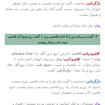
بازگردانی:
محتسب گفت تو مست هستی به همین دلیل تلوتلو
خوران راه می‌روی. مست گفت گناه راه رفتن من نیست، راه صاف
و هموار نیست.
پیام:
بیان نابه سامانی های جامعه
۳- گفت می‌باید تو را تا خانه قاضی برم / گفت رو صبح آی قاضی
نیمه شب بیدار نیست
قلمرو زبانی:
قاضی
: دادرس /
رو
: برو /
آی
: بیا /
تعداد جمله‌های
بیت:
۶ جمله /
قلمرو ادبی:
بیدار
: می‌تواند ایهام داشته باشد 1ـ
مقابل خواب، 2ـ ناهشیار و مست /
صبح، شب
: تضاد /
رو، آی
: فعل
امر، برو و بیا، تضاد /
واژه‌آرایی
: گفت /
بازگردانی:
(محتسب) گفت باید تو را به خانه قاضی ببرم. مست
پاسخ داد برو و بامداد بیا؛ زیرا قاضی نیمه شب بیدار نیست. (خود
قاضی الان مست و ناهشیار است)
پیام:
مسئولان به فکر آسایش و خوشی مردم نیستند. / فساد و