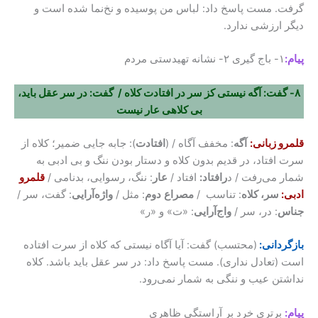
گرفت. مست پاسخ داد: لباس من پوسیده و نخ‌نما شده است و
دیگر ارزشی ندارد.
پیام:
۱- باج گیری ۲- نشانه تهیدستی مردم
۸- گفت: آگه نیستی کز سر در افتادت کلاه / گفت: در سر عقل باید،
بی کلاهی عار نیست
قلمرو زبانی:
آگه
: مخفف آگاه / (
افتادت
): جابه جایی ضمیر؛ کلاه از
سرت افتاد، در قدیم بدون کلاه و دستار بودن ننگ و بی ادبی به
شمار می‌رفت / د
رافتاد:
افتاد /
عار
: ننگ، رسوایی، بدنامی /
قلمرو
ادبی:
سر، کلاه
: تناسب /
مصراع
دوم
: مثل /
واژه‌آرایی
: گفت، سر /
جناس
: در، سر /
واج‌آرایی
: «ت» و «ر»
بازگردانی:
(محتسب) گفت: آیا آگاه نیستی که کلاه از سرت افتاده
است (تعادل نداری). مست پاسخ داد: در سر عقل باید باشد. کلاه
نداشتن عیب و ننگی به شمار نمی‌رود.
پیام:
برتری خرد بر آراستگی ظاهری