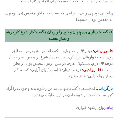
مسجد بخواب. مست گفت: مسجد جای افراد بدکار نیست.
پیام:
بی توجهی و بی احترامی محتسب به اماکن مقدس (بی توجهی
به مقدس بودن مسجد)
۶- گفت: دیناری بده پنهان و خود را وارهان / گفت: کار شرع کار درهم
و دینار نیست
قلمرو زبانی:
دینار♥
: واحد پول، سکه طلا، در متن درس، مطلق
پول است /
وارهان
: آزاد کن، نجات بده /
شرع
: راه دین، شریعت /
درهم♥
: درم، مسکوک نقره، در متن درس، مطلق پول در نظر
است /
قلمرو ادبی:
درهم
،
دینار
: تناسب /
واژه‌آرایی
: گفت، کار،
دینار /
واج‌آرایی
: «ر» و «ن»
بازگردانی:
(محتسب) گفت: پنهانی به من رشوه بده و خودت را آزاد
کن. مست گفت: رشوه دادن در دین جایگاهی ندارد.
پیام:
رواج رشوه خواری