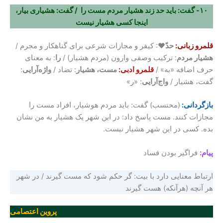
۱۰- گفت: باید حد زند هشیار مردم مست را / گفت: هشیاری بیار،
اینجا کسی هشیار نیست
قلمرو زبانی:
حدّ
♥: کیفر و مجازات شرعی برای گناهکار و مجرم /
هشیار مردم
: ترکیب وصفی وارون (مردم هشیار) /
را
: به معنای
حرف اضافه «به» /
قلمرو ادبی:
مست، هشیار
: تضاد /
واژه‌آرایی
:
گفت، هشیار /
واج‌آرایی
: «ر»
بازگردانی:
(محتسب) گفت: باید مردم هوشیار، افراد مست را
مجازات کنند. مست پاسخ داد: در این شهر یک هشیار به من نشان
بده. کسی در این شهر هشیار نیست.
پیام:
فراگیر بودن فساد
ارتباط معنایی دارد با بیت: گر حکم شود که مست گیرند / در شهر
هر آنچه (هرآنکه) هست گیرند
پروین اعتصامی