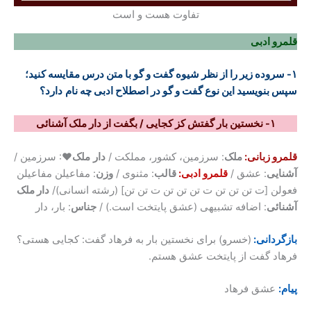
تفاوت هست و است
قلمرو ادبی
۱- سروده زیر را از نظر شیوه گفت و گو با متن درس مقایسه کنید؛
سپس بنویسید این نوع گفت و گو در اصطلاح ادبی چه نام
دارد؟
۱- نخستین بار گفتش کز کجایی / بگفت از دار ملک آشنائی
قلمرو زبانی:
ملک
: سرزمین، کشور، مملکت /
دار
ملک
♥: سرزمین /
آشنایی
: عشق /
قلمرو ادبی:
قالب
: مثنوی /
وزن
: مفاعیلن مفاعیلن
فعولن [ت تن تن تن ت تن تن تن ت تن تن] (رشته انسانی)/
دار ملک
آشنائی
: اضافه تشبیهی (عشق پایتخت است.) /
جناس
: بار، دار
بازگردانی:
(خسرو) برای نخستین بار به فرهاد گفت: کجایی هستی؟
فرهاد گفت از پایتخت عشق هستم.
پیام:
عشق فرهاد