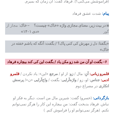
(فراموشش می‌کنی؟). فرهاد گفت: آن زمان که بمیرم.
پیام:
شدت عشق فرهاد
◙
در بیت زیر، معنای مجازی واژه «خاک» چیست؟
–
خاک
: مجاز از
گور
«دی ۱۴۰۱»
«بگفتا: دل ز مهرش کی کنی پاک؟ / بگفت: آنگه که باشم خفته در
خاک»
۶- بگفت او آن من شد زو مکن یاد / بگفت این کی کند بیچاره فرهاد
قلمرو زبانی:
آنِ
: مال /
زو
: از او /
مرجع
«این»: یاد نکردن /
قلمرو
ادبی:
جناس
: او، زو /
واژه‌آرایی
: بگفت /
واج‌آرایی
«ن»/
پرسش
انکاری
در مصراع دوم
بازگردانی:
(خسرو) گفت: شیرین مال من است. دیگر به فکر او
نباش. فرهاد بدبخت گفت: منِ بیچاره این کار را هرگز نمی‌توانم
نکنم. (هرگز نمی‌توانم او را فراموش کنم. )