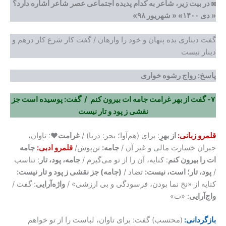
◙
در بیت زیر، شاعر به کدام پدیده اجتماعی عصر شاعر اشاره دارد؟
« دی ۱۴۰۰»
« شهریور ۹۸»
گفت دیناری بده پنهان و خود را وارهان / گفت کار شرع کار درهم و
دینار نیست
پاسخ: رواج رشوه خواری
۷- گفت از بهر غرامت جامه ات بیرون کنم / گفت: پوسیده است جز
نقشی ز پود و تار نیست
قلمرو زبانی:
از بهرِ
: برای (هم‌آوا؛ بحر: دریا) /
غرامت
♥: تاوان،
جبران خسارت مالی و غیر آن /
جامه:
تن‌پوش/
قلمرو ادبی:
جامه
ات را بیرون کنم
: کنایه، آن را از تو می‌گیرم /
جامه، پود، تار
: تناسب
/
پود، تار؛ است، نیست:
تضاد /
(جامه) جز نقشی ز پود و تار نیست:
کنایه از «نخ نما بودن، فرسودگی و بی ارزشی» /
واژه‌آرایی
: گفت /
واج‌آرایی
: «ت»
بازگردانی:
(محتسب) گفت: برای تاوان، لباست را از تو خواهم