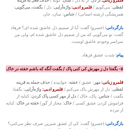
قلمرو زبانی:
از دل
: از ته دل /
سان
: گونه /
حذف فعل به قرینه
لفظی
: می‌گویم /
قلمرو ادبی:
واژه‌آرایی
: دل /
بگفت، می‌گویی
:
همریشگی (رشته انسانی) /
جناس
: سان، جان
بازگردانی:
(خسرو) گفت: آیا از صمیم دل عاشق شده ای؟ فرهاد
گفت: تو می‌گویی که من از صمیم دل عاشق شده ام، ولی من
سراسر وجودم عاشق اوست.
پیام:
شدت عشق فرهاد
۵- بگفتا دل ز مهرش کی کنی پاک / بگفت آنگه که باشم خفته در خاک
قلمرو زبانی:
مهر
: عشق /
خفته
: خوابیده /
حذف جمله به قرینه
لفظی
: دل از مهرش پاک می‌کنم./
قلمرو ادبی:
واژه‌آرایی
: بگفتا،
بگفت /
جناس
: پاک، خاک /
دل از مهر کسی پاک کردن
: کنایه از
فراموش کردن عشق کسی /
خاک
: مجاز از گور/
خفته در خاک
: کنایه
از مرده
بازگردانی:
(خسرو) گفت: کی از عشق شیرین صرف نظر می‌کنی؟