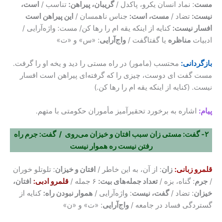
مست
: نماد انسان یکرو، پاکدل /
گریبان، پیراهن:
تناسب /
است،
نیست:
تضاد /
مست، است:
جناس ناهمسان /
این پیراهن است
افسار نیست:
کنایه از اینکه یقه ام را رها کن/ مست: واژه‌آرایی /
ادبیات
مناظره
یا گفتاگفت /
واج‌آرایی
: «س» و «ت»
بازگردانی:
محتسب (مامور) در راه مستی را دید و یخه او را گرفت.
مست گفت ای دوست، چیزی را که گرفته‌ای پیراهن است افسار
نیست. (کنایه از اینکه یقه ام را رها کن.)
پیام:
اشاره به برخورد تحقیرآمیز مأموران حکومتی با متهم.
۲- گفت: مستی زان سبب افتان و خیزان می‌روی / گفت: جرم راه
رفتن نیست ره هموار نیست
قلمرو زبانی:
زان
: از آن، به این خاطر /
افتان و خیزان
: تلوتلو خوران
/
جرم
: گناه، بزه /
تعداد جمله‌های بیت:
۶ جمله /
قلمرو ادبی:
افتان،
خیزان
: تضاد /
گفت، نیست
: واژه‌آرایی /
هموار نبودن راه:
کنایه از
گستردگی فساد در جامعه /
واج‌آرایی
: «ت» و «ن»