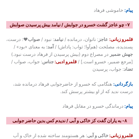
پیام:
خاموشی فرهاد
۷- چو عاجز گشت خسرو در جوابش / نیامد بیش پرسیدن صوابش
قلمرو زبانی:
عاجز
: ناتوان، درمانده /
نیامد
: نبود /
صواب♥
: درست،
پسندیده، مصلحت (هم‌آوا؛ ثواب: پاداش) /
آمد:
به معنای «بود» /
جهش
ضمیر
در مصراع دوم (بیش پرسیدن از فرهاد درست نبود.)
[مرجع ضمیر، خسرو است.] /
قلمرو ادبی:
جناس
: جواب، صواب /
تضاد
: جواب، پرسیدن
بازگردانی:
هنگامی که خسرو از حاضرجوابی فرهاد درمانده شد،
درست ندید که از او بیشتر پرسش کند.
پیام:
درماندگی خسرو در مقابل فرهاد
۸- به یاران گفت کز خاکی و آبی / ندیدم کس بدین حاضر جوابی
قلمرو زبانی:
خاکی و آبی
: هر هستومند ساخته شده از خاک و آب