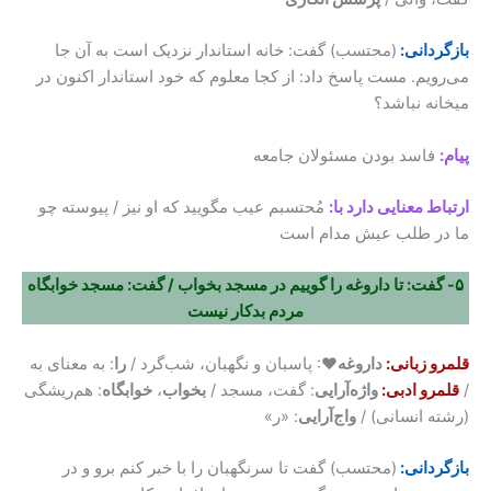
بازگردانی:
(محتسب) گفت: خانه استاندار نزدیک است به آن جا
می‌رویم. مست پاسخ داد: از کجا معلوم که خود استاندار اکنون در
میخانه نباشد؟
پیام:
فاسد بودن مسئولان جامعه
ارتباط معنایی دارد با:
مُحتسبم عیب مگویید که او نیز / پیوسته چو
ما در طلب عیش مدام است
۵- گفت: تا داروغه را گوییم در مسجد بخواب / گفت: مسجد خوابگاه
مردم بدکار نیست
قلمرو زبانی:
داروغه
♥: پاسبان و نگهبان، شب‌گرد /
را
: به معنای به
/
قلمرو ادبی:
واژه‌آرایی
: گفت، مسجد /
بخواب
،
خوابگاه
: هم‌ریشگی
(رشته انسانی) /
واج‌آرایی
: «ر»
بازگردانی:
(محتسب) گفت تا سرنگهبان را با خبر کنم برو و در