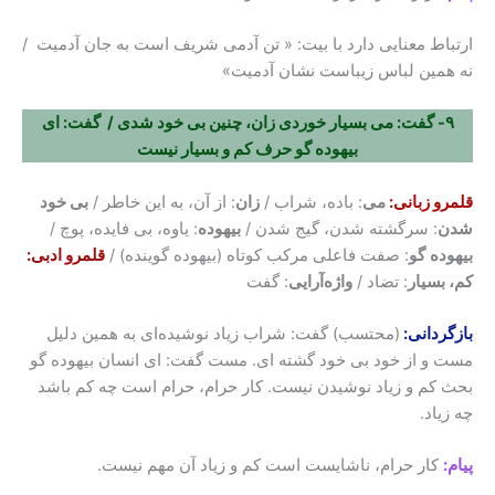
ارتباط معنایی دارد با بیت: « تن آدمی شریف است به جان آدمیت /
نه همین لباس زیباست نشان آدمیت»
۹- گفت: می ‌‌بسیار خوردی زان، چنین بی خود شدی / گفت: ای
بیهوده گو حرف کم و بسیار نیست
قلمرو زبانی:
می
: باده، شراب /
زان
: از آن، به این خاطر /
بی خود
شدن
: سرگشته شدن، گیج شدن /
بیهوده
: یاوه، بی فایده، پوچ /
بیهوده
گو
: صفت فاعلی مرکب کوتاه (بیهوده گوینده) /
قلمرو ادبی:
کم، بسیار
: تضاد /
واژه‌آرایی
: گفت
بازگردانی:
(محتسب) گفت: شراب زیاد نوشیده‌ای به همین دلیل
مست و از خود بی خود گشته ای. مست گفت: ای انسان بیهوده گو
بحث کم و زیاد نوشیدن نیست. کار حرام، حرام است چه کم باشد
چه زیاد.
پیام:
کار حرام، ناشایست است کم و زیاد آن مهم نیست.