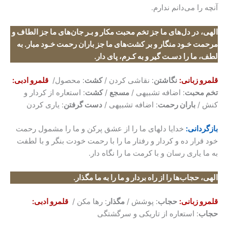
آنچه را می‌دانم ندارم.
الهی، در دل‌های ما جز تخم محبت مکار و بـر جان‌های ما جز الطاف و
مرحمت خـود منگار و بر کشت‌های ما جز باران رحمت خـود مبار
.
به
لطف، ما را دسـت گیر و به کـرم، پای دار
.
قلمرو زبانی:
نگاشتن
: نقاشی کردن /
کشت
: محصول/
قلمرو ادبی:
تخم محبت
: اضافه تشبیهی /
مسجع
/
کشت
: استعاره از کردار و
کنش /
باران رحمت
: اضافه تشبیهی /
دست گرفتن
: یاری کردن
بازگردانی:
خدایا دلهای ما را از عشق پرکن و ما را مشمول رحمت
خود قرار ده و کردار و رفتار ما را با رحمت خودت بنگر و با لطفت
به ما یاری رسان و با کرمت ما را نگاه دار.
الهی، حجاب‌ها را از راه بردار و ما را به ما مگذار
.
قلمرو زبانی:
حجاب
: پوشش /
مگذار
: رها مکن /
قلمرو ادبی:
حجاب
: استعاره از تاریکی و سرگشتگی