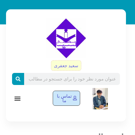
رش
ه
حتوا
سعید جعفری
Search
تماس با
ما