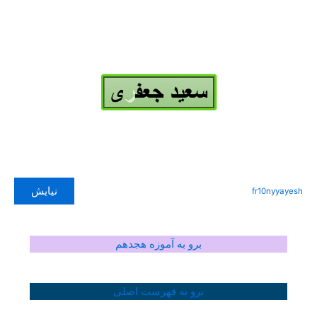
نیایش
fr10nyyayesh
برو به آموزه هجدهم
برو به فهرست اصلی