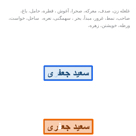
غلغله زن، صدف، معرکه، صحرا، آغوش ، قطره، حامل، باغ،
صاحب، نمط، غرور، مبدأ، بحر ، سهمگنی، نعره، ساحل، خواست،
ورطه، خویشتن، زهره،