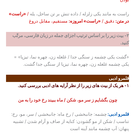
راست به مانند یکی زلزله / داده تنش بر تن ساحل، یله
/
«راست»
در متن:
دقیق /
«راست» امروزه:
مستقیم، مقابل دروغ
۲- بیت زیر را بر اساس ترتیب اجزای جمله در زبان فارسی، مرتّب
کنید.
«گشت یکی چشمه ز سنگی جدا / غلغله زن، چهره نما، تیزپا» =
یکی چشمه غلغله زن، چهره نما، تیزپا از سنگی جدا گشت.
قلمرو ادبی
۱- هر یک از بیت های زیر را از نظر آرایه های ادبی بررسی کنید.
چون بگشایم ز سر مو، شکن / ماه ببیند رخ خود را به من
قلمرو ادبی:
چشمه: جانبخشی / رخ ماه: جانبخشی / سر، مو، رخ:
تناسب / شکن از مو گشودن: کنایه از صاف و آرام شدن / تشبیه
پنهان: آب چشمه مانند آینه است