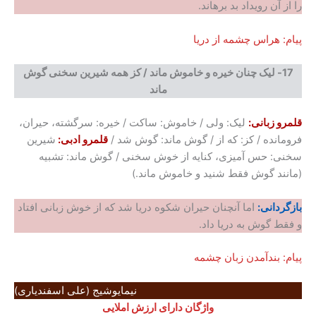
را از آن رویداد بد برهاند.
پیام: هراس چشمه از دریا
17-
لیک چنان خیره و خاموش ماند
/
کز همه شیرین سخنی گوش
ماند
قلمرو زبانی:
لیک: ولی / خاموش: ساکت / خیره: سرگشته، حیران،
فرومانده / کز: که از / گوش ماند: گوش شد /
قلمرو ادبی:
شیرین
سخنی: حس آمیزی، کنایه از خوش سخنی / گوش ماند: تشبیه
(مانند گوش فقط شنید و خاموش ماند.)
بازگردانی:
اما آنچنان حیران شکوه دریا شد که از خوش زبانی افتاد
و فقط گوش به دریا داد.
پیام: بندآمدن زبان چشمه
نیمایوشیج (علی اسفندیاری)
واژگان دارای ارزش املایی