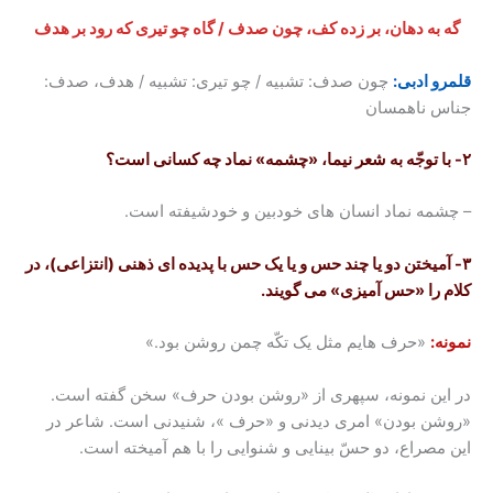
گه به دهان، بر زده کف، چون صدف / گاه چو تیری که رود بر هدف
قلمرو ادبی:
چون صدف: تشبیه / چو تیری: تشبیه / هدف، صدف:
جناس ناهمسان
۲- با توجّه به شعر نیما، «چشمه» نماد چه کسانی است؟
– چشمه نماد انسان های خودبین و خودشیفته است.
۳- آمیختن دو یا چند حس و یا یک حس با پدیده ای ذهنی (انتزاعی)، در
کلام را «حس آمیزی» می گویند.
نمونه:
«حرف هایم مثل یک تکّه چمن روشن بود.»
در این نمونه، سپهری از «روشن بودن حرف» سخن گفته است.
«روشن بودن» امری دیدنی و «حرف »، شنیدنی است. شاعر در
این مصراع، دو حسّ بینایی و شنوایی را با هم آمیخته است.