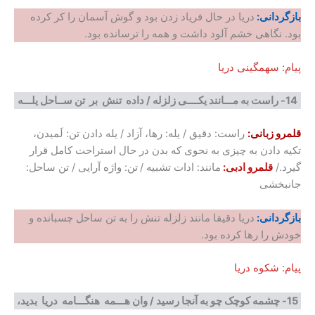
بازگردانی:
دریا در حال فریاد زدن بود و گوش آسمان را کر کرده
بود. نگاهی خشم آلود داشت و همه را ترسانده بود.
پیام: سهمگینی دریا
14-
راست به مـــانند یکــــی زلزله
/
داده تنش بر تن ســاحل یلـــه
قلمرو زبانی:
راست: دقیق / یله: رها، آزاد / یله دادن تن: لَمیدن،
تکیه دادن به چیزی به نحوی که بدن در حال استراحت کامل قرار
گیرد./
قلمرو ادبی:
مانند: ادات تشبیه /
تن: واژه آرایی / تن ساحل:
جانبخشی
بازگردانی:
دریا دقیقا مانند زلزله تنش را به تن ساحل چسبانده و
خودش را رها کرده بود.
پیام: شکوه دریا
15-
چشمه کوچک چو به آنجا رسید
/
وان هـــمه هنگـــامه دریا بدید،