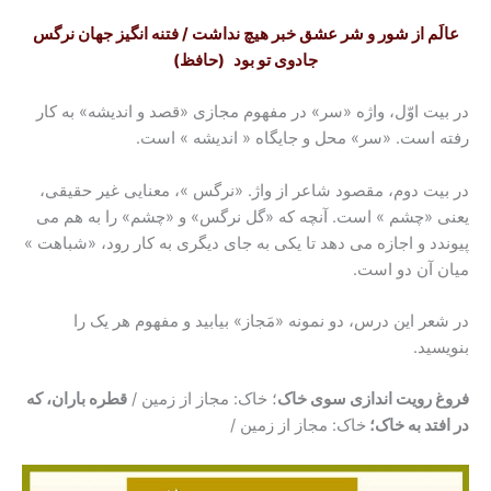
عالَم از شور و شر عشق خبر هیچ نداشت / فتنه انگیز جهان نرگس
جادوی تو بود
(حافظ)
در بیت اوّل، واژه «سر» در مفهوم مجازی «قصد و اندیشه» به کار
رفته است. «سر» محل و جایگاه « اندیشه » است.
در بیت دوم، مقصود شاعر از واژ. «نرگس »، معنایی غیر حقیقی،
یعنی «چشم » است. آنچه که «گل نرگس» و «چشم» را به هم می
پیوندد و اجازه می دهد تا یکی به جای دیگری به کار رود، «شباهت »
میان آن دو است.
در شعر این درس، دو نمونه «مَجاز» بیابید و مفهوم هر یک را
بنویسید.
فروغ رویت اندازی سوی خاک
؛ خاک: مجاز از زمین /
قطره باران، که
در افتد به خاک؛
خاک: مجاز از زمین /