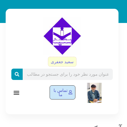
رش
ه
حتوا
سعید جعفری
Search
تماس با
ما