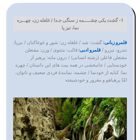
1-
گشت یکی چشـــــمه ز سنگی جـدا / غلغله زن، چهـــره
نما، تیز پا
قلمرو زبانی:
گشت: شد / غلغله زن: شور و غوغاکنان / تیزپا:
تندرو،‌ تیزرو /
قلمرو ادبی:
قالب: مثنوی / وزن: مفتعلن
مفتعلن فاعلن (رشته انسانی) / درون مایه: پرهیز از
خودستایی / جانبخشی در همه بیت های این داستان / چهره
نما: کنایه از خودنما / چشمه: نمایندهٔ فردی ضعیف و ناتوان،
امّا پرهیاهو و مغرور و خودشیفته