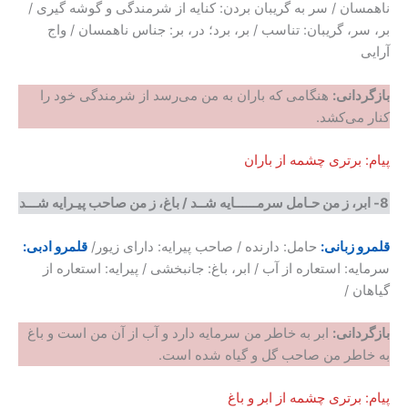
ناهمسان / سر به گریبان بردن: کنایه از شرمندگی و گوشه گیری /
بر، سر، گریبان: تناسب / بر، برد؛ در، بر: جناس ناهمسان / واج
آرایی
بازگردانی
:
هنگامی که باران به من می‌رسد از شرمندگی خود را
کنار می‌کشد.
پیام: برتری چشمه از باران
8-
ابر، ز
من حـامل سرمــــــایه شــد
/
باغ،
‌ز من صاحب پیـرایه شـــد
قلمرو زبانی:
حامل: دارنده / صاحب پیرایه: دارای زیور/
قلمرو ادبی:
سرمایه: استعاره از آب / ابر، باغ: جانبخشی / پیرایه: استعاره از
گیاهان /
بازگردانی
:
ابر به خاطر من سرمایه دارد و آب از آن من است و باغ
به خاطر من صاحب گل و گیاه شده است.
پیام: برتری چشمه از ابر و باغ