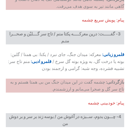
گاهی مانند تیر به سوی هدف می‌رفت.
پیام: پویش سریع چشمه
3-
گفــــــت
:
درین معرکـــــه یکتا منم
/
تاج سر گــــلبُن و صحـــرا
منـم
قلمرو زبانی:
معرکه: میدان جنگ، جای نبرد / یکتا: بی همتا / گلبن:
بوته یا درخت گل، به ویژه بوته گل سرخ /
قلمرو ادبی:
منم تاج سر:
تشبیه فشرده، وجه شبه: گرامی و ارجمند بودن
بازگردانی
:
چشمه گفت در این میدان جنگ من بی همتا هستم و به
تاج سر گل و صحرا می‌مانم و ارزشمندم.
پیام: خودبینی چشمه
4-
چـــون بدوم، ســبزه در آغوش من
/
بوسه زند بر سر و بر دوش
من