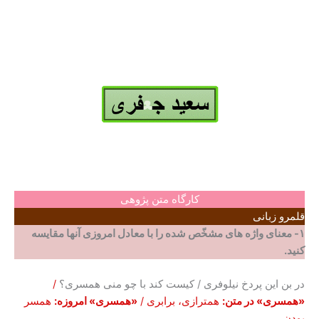
کارگاه متن پژوهی
قلمرو زبانی
۱- معنای واژه های مشخّص شده را با معادل امروزی آنها مقایسه
کنید.
در بن این پردخ نیلوفری / کیست کند با چو منی همسری؟
/
«همسری» در متن:
همترازی، برابری /
«همسری» امروزه:
همسر
بودن