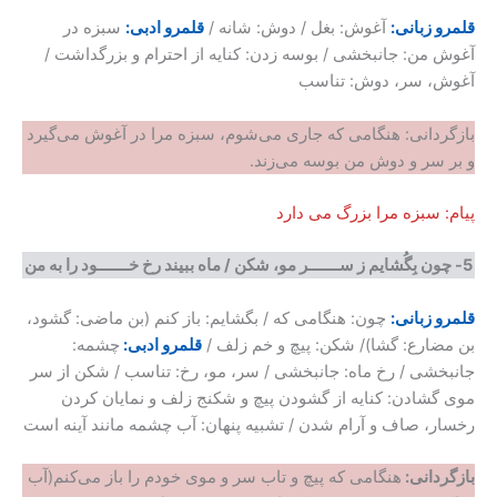
قلمرو زبانی:
آغوش: بغل / دوش: شانه /
قلمرو ادبی:
سبزه در
آغوش من: جانبخشی / بوسه زدن: کنایه از احترام و بزرگداشت /
آغوش، سر، دوش: تناسب
بازگردانی: هنگامی که جاری می‌شوم، سبزه مرا در آغوش می‌گیرد
و بر سر و دوش من بوسه می‌زند.
پیام: سبزه مرا بزرگ می دارد
5-
چون بِگُشایم ز ســـــــر مو، شکن
/
ماه ببیند رخ خـــــــود را به من
قلمرو زبانی:
چون: هنگامی که / بگشایم: باز کنم (بن ماضی: گشود،
بن مضارع: گشا)/ شکن: پیچ و خم زلف /
قلمرو ادبی:
چشمه:
جانبخشی / رخ ماه: جانبخشی / سر، مو، رخ: تناسب / شکن از سر
موی گشادن: کنایه از گشودن پیچ و شکنج زلف و نمایان کردن
رخسار، صاف و آرام شدن / تشبیه پنهان: آب چشمه مانند آینه است
بازگردانی
:
هنگامی که پیچ و تاب سر و موی خودم را باز می‌کنم(آب