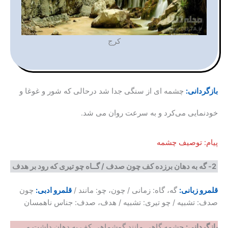
کرج
بازگردانی:
چشمه ای از سنگی جدا شد درحالی که شور و غوغا و
خودنمایی می‌کرد و به سرعت روان می شد.
پیام: توصیف چشمه
2-
گه به دهان برزده کف چون صدف
/
گــاه چو تیری که رود بر هدف
قلمرو زبانی:
گه، گاه: زمانی / چون، چو: مانند /
قلمرو ادبی:
چون
صدف: تشبیه / چو تیری: تشبیه / هدف، صدف: جناس ناهمسان
بازگردانی
:
چشمه گاهی مانند گوشماهی کف به دهان داشت و