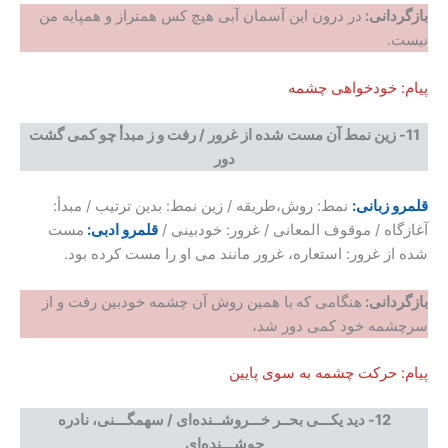
بازگردانی
:
در درون این آسمان آبی هیچ کس همتراز و همپایه من
نیست.
پیام: خودخواهی چشمه
11-
زین نمط آن مست شده از غرور
/
رفت و ز مبدأ چو کمی ‌گشت
دور
قلمرو زبانی:
نمط: روش،طریقه / زین نمط: بدین ترتیب / مبدأ:
آغازگاه / موقوف المعانی / غرور: خودبینی /
قلمرو ادبی:
مست
شده از غرور: استعاره، غرور مانند می‌ او را مست کرده بود.
بازگردانی
:
هنگامی که
با همین روش آن چشمه خودبین رفت و از
سرچشمه خود کمی دور شد،
پیام: حرکت چشمه به سوی پایین
12-
دید یکـــی بحــر خـــروشــنده‌ای
/
سهمگـــنی، نادره
جوشـــنده‌ای