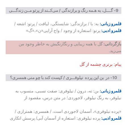
9-
گــــل، به هـمه رنگ و برازندگی
/
می‌کــند از پرتو مــن زندگـــی
قلمرو زبانی:
به: با / برازندگی: شایستگی،‌‌ لیاقت / پرتو: اشعه /
قلمرو ادبی:
پرتو: استعاره از وجود / واج آرایی«ن»،«گ»
بازگردانی
:
گل با همه زیبایی و رنگارنگیش به خاطر وجود من
می‌زید.
پیام: برتری چشمه از گل
10-
در بن این پرده نیلوفـــری
/
کیست کند با چو منی همسری؟
قلمرو زبانی:
بن: ته، درون / نیلوفری: صفت نسبی، منسوب به
نیلوفر، به رنگ نیلوفر، لاجوردی؛ در متن درس، مقصود از
«پرده نیلوفری»، آسمان لاجوردی است. / همسری: همترازی /
قلمرو ادبی:
پرده نیلوفری: استعاره از آسمان آبی/
پرسش انکاری