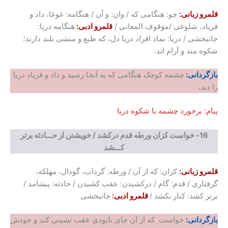
قلمرو زبانی:
چو: هنگامی که / وان: و آن / هنگامه: غوغا، داد و
فریاد، شلوغی /موقوف المعانی /
قلمرو ادبی:
هنگامه دریا:
جانبخشی / دریا: نماد افراد دریا دل، که طبع و منشی بلند دارند؛
شکوه مند و آرام اند.
بازگردانی:
چشمه کوچک هنگامی که به آنجا رسید و داد و فریاد دریا
را دید،
پیام: برخورد چشمه با شکوه دریا
16-
خواست کزان ورطه قدم درکشد
/
خویشتن از حـــادثه برتر
کـــشد
قلمرو زبانی:
کزان: که از آن / ورطه: گرداب، گودال، مهلکه،
گرفتاری / قدم: گام / درکشیدن: عقب کشیدن / حادثه: پیشامد /
برتر کشد: کنار بکشد /
قلمرو ادبی:
جانبخشی
بازگردانی:
خواست که از آن جای نابودی عقب نشینی کند و خودش