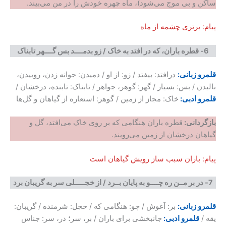
ساکن و بی موج می‌شود)، ماه چهره خودش را در من می‌بیند.
پیام: برتری چشمه از ماه
6-
قطره باران، که در افتد به خاک
/
زو بدمــــد بس گــــهر تابناک
قلمرو زبانی:
درافتد: بیفتد / زو: از او / دمیدن: جوانه زدن، روییدن،
بالیدن / بس: بسیار / گهر: گوهر، جواهر / تابناک: تابنده، درخشان /
قلمرو ادبی:
خاک: مجاز از زمین / گوهر: استعاره از گیاهان و گل‌ها
بازگردانی
:
قطره باران هنگامی که بر روی خاک می‌افتد، گل و
گیاهان درخشان از زمین می‌رویند.
پیام: باران سبب ساز رویش گیاهان است
7-
در بر مــن ره چــــو به پایان بــرد
/
از خجـــــلی سر به گریبان برد
قلمرو زبانی:
بر: آغوش / چو: هنگامی که / خجل: شرمنده / گریبان:
یقه /
قلمرو ادبی:
جانبخشی برای باران / بر، سر؛ در، سر: جناس