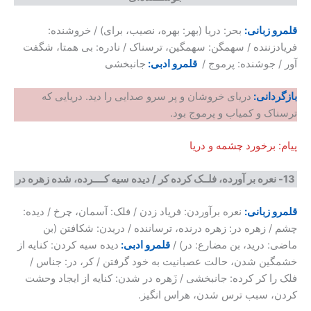
قلمرو زبانی:
بحر: دریا (بهر: بهره، نصیب، برای) / خروشنده:
فریادزننده / سهمگن: سهمگین، ترسناک / نادره: بی همتا، شگفت
آور / جوشنده: پرموج /
قلمرو ادبی:
جانبخشی
بازگردانی:
دریای خروشان و پر سرو صدایی را دید. دریایی که
ترسناک و کمیاب و پرموج بود.
پیام: برخورد چشمه و دریا
13-
نعره بر آورده، فلــک کرده کر
/
دیده سیه کــــرده، ‌شده زهره در
قلمرو زبانی:
نعره برآوردن: فریاد زدن / فلک: آسمان، چرخ / دیده:
چشم / زهره در: زهره درنده، ترساننده / دریدن: شکافتن (بن
ماضی: درید، بن مضارع: در) /
قلمرو ادبی:
دیده سیه کردن: کنایه از
خشمگین شدن، حالت عصبانیت به خود گرفتن / کر، در: جناس /
فلک را کر کرده: جانبخشی / زَهره در شدن: کنایه از ایجاد وحشت
کردن، سبب ترس شدن، هراس انگیز.