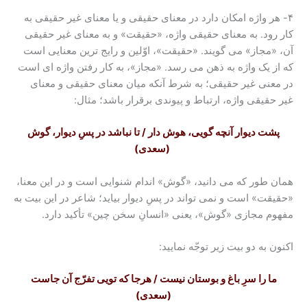
۴- هر واژه امکان دارد در معنای حقیقی و یا معنای غیر حقیقی به
کار رود. به معنای حقیقی واژه، «حقیقت» و به معنای غیر حقیقی
آن، «مجاز» می گویند. «حقیقت»، اوّلین و رایج ترین معنایی است
که از یک واژه به ذهن می رسد. «مجاز»، به کار رفتن واژه ای است
در معنی غیر حقیقی؛ به شرط آنکه میان معنای حقیقی و معنای
غیر حقیقی واژه، ارتباط و پیوندی برقرار باشد؛ مثال:
پشت دیوار آنچه گویی، هوش دار / تا نباشد در پسِ دیوار، گوش
(سعدی)
همان طور که می دانید، «گوش» اندام شنوایی است و در این معنا،
«حقیقت» است و نمی تواند در پسِ دیوار بیاید؛ شاعر در این بیت به
مفهوم مجازی «گوش»، یعنی «انسانِ سخن چین» تأکید دارد.
اکنون به دو بیت زیر توجّه نمایید:
ما را سرِ باغ و بوستان نیست / هرجا که تویی تفرّج آن جاست
(سعدی)