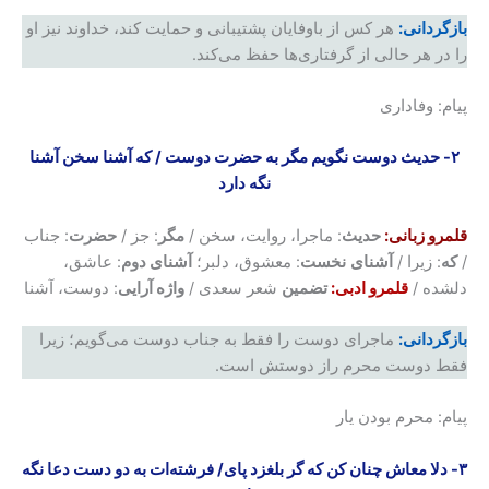
بازگردانی:
هر کس از باوفایان پشتیبانی و حمایت کند، خداوند نیز او
را در هر حالی از گرفتاری‌ها حفظ می‌کند.
پیام: وفاداری
۲- حدیث دوست نگویم مگر به حضرت دوست
/
که آشنا سخن آشنا
نگه دارد
قلمرو زبانی:
حدیث
: ماجرا، روایت، سخن /
مگر
: جز /
حضرت
: جناب
/
که
: زیرا /
آشنای
نخست
: معشوق، دلبر؛
آشنای دوم
: عاشق،
دلشده /
قلمرو ادبی:
تضمین
شعر سعدی /
واژه آرایی
: دوست، آشنا
بازگردانی:
ماجرای دوست را فقط به جناب دوست می‌گویم؛ زیرا
فقط دوست محرم راز دوستش است.
پیام: محرم بودن یار
۳- دلا معاش چنان کن که گر بلغزد پای
/
فرشته‌ات به دو دست دعا نگه