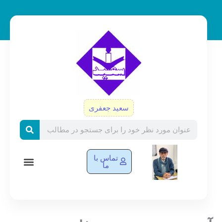
رش
ه
حتوا
سعید جعفری
Search
تماس با
ما