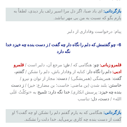
بازگردانی:‌
ای باد صبا، اگر دل مرا اسیر زلف یار دیدی، لطفاً به
یارم بگو که نسبت به من بی مهر نباشد.
پیام: درخواست وفاداری از دلبر
6-
چو گفتمش که دلم را نگاه دار چه گفت
/
ز دست بنده چه خیزد خدا
نگه دارد
قلمرو زبانی:
چو
: هنگامی که /
ش:
مرجع آن، دلبر است /
قلمرو
ادبی:
دلم را نگاه دار
: کنایه از وفادار باش، دلم را نشکن /
گفتم،
گفت
: همریشگی (همریشگی) /
دست
: مجاز از توان و نیرو /
خاستن
: بلند شدن (بن ماضی: خاست؛ بن مضارع:‌ خیز) /
ز دست
بنده چه خیزد
: پرسش انکاری/
خدا
نگه دارد:
تلمیح
به «توکلّتُ عَلَی
الله» /
دست، دل:
تناسب
بازگردانی:
هنگامی که به یارم گفتم دلم را نشکن او چه گفت؟ او
گفت از دست بنده چه کاری برمی‌آید. خدا دلت را نشکند.