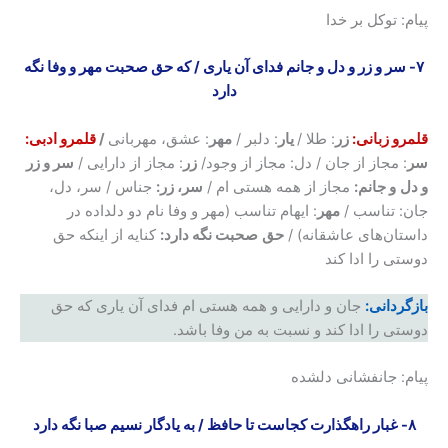
پیام: توکل بر خدا
۷- سر و زر و دل و جانم فدای آن یاری
/
که حق صحبت مهر و وفا نگه
دارد
قلمرو زبانی:
زر
: طلا /
یار
: دلبر /
مهر
: عشق، مهربانی
/
قلمرو ادبی:
سر
: مجاز از جان / دل: مجاز از وجود/
زر
: مجاز از دارایی /
سر و زر
و دل
و جانم:
مجاز از همه هستی ام /
سر، زر:
جناس / سر، دل،
جان: تناسب /
مهر
: ایهام تناسب (مهر و وفا نام دو دلداده در
داستان‌های عاشقانه) /
حق
صحبت نگه دارد:
کنایه از اینکه حق
دوستی را ادا کند
بازگردانی:
جان و دارایی و همه هستی ام فدای آن یاری که حق
دوستی را ادا کند و نسبت به من وفا باشد.
پیام: جانفشانی دلشده
۸- غبار راهگذارت کجاست تا حافظ / به یادگار نسیم صبا نگه دارد