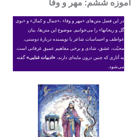
آموزه ششم: مهر و وفا
در این فصل متن‌های «مهر و وفا» ،«جمال و کمال» و «بوی
گل و ریحانها» را می‌خوانیم. موضوع این متن‌ها، بیان
عواطف و احساسات شاعر یا نویسنده دربارهٔ دوستی،
محبّت، عشق، شادی و برخی مفاهیم عمیق عرفانی است.
به آثاری که چنین درون مایه‌ای دارند،
«
ادبیات غنایی
»
گفته
می‌شود.