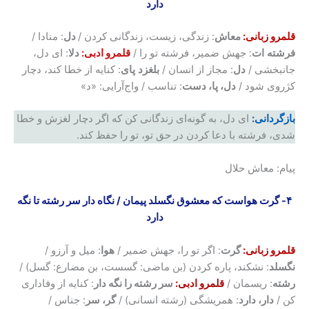
دارد
قلمرو زبانی:
معاش
: زندگی، زیست، زندگانی کردن /
دل
: منادا /
فرشته
ات
: جهش ضمیر، فرشته تو را /
قلمرو ادبی:
دلا
:‌ ای دل،
جانبخشی /
دل
: مجاز از انسان /
بلغزد
پای
: کنایه از خطا کند، دچار
کژروی شود /
دل، پا، دست
: تناسب / وا‌ج‌آرایی: «د»
بازگردانی:
‌ای دل، به گونه‌ای زندگانی کن که اگر دچار لغزش و خطا
شدی، فرشته‌ با دعا کردن در حق تو، تو را حفظ کند.
پیام: معاش حلال
۴- گرت هواست که معشوق نگسلد پیمان
/
نگاه دار سر رشته تا نگه
دارد
قلمرو زبانی:
گرت
: اگر تو را، جهش ضمیر /
هوا
: میل و آرزو /
نگسلد
: نشکند، پاره کردن (بن ماضی: گسست، بن مضارع: گسل) /
رشته
: ریسمان /
قلمرو ادبی:
سر رشته را نگه دار
: کنایه از وفاداری
کن /
دار، دارد
: همریشگی (رشته انسانی) /
گر، سر
: جناس /