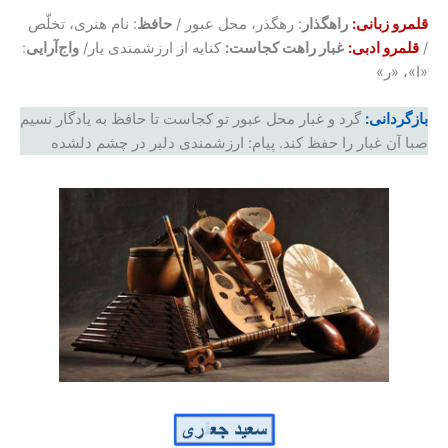
قلمرو زبانی:
راهگذار
: رهگذر، محل عبور /
حافظ
: نام هنری، تخلّص
/
قلمرو ادبی:
غبار راهت کجاست:
کنایه از ارزشمندی یار/
وا‌ج‌آرایی
:
«ا»، «ر»
بازگردانی:
گرد و غبار محل عبور تو کجاست تا حافظ به یادگار نسیم
صبا آن غبار را حفظ کند. پیام: ارزشمندی دلبر در چشم دلشده