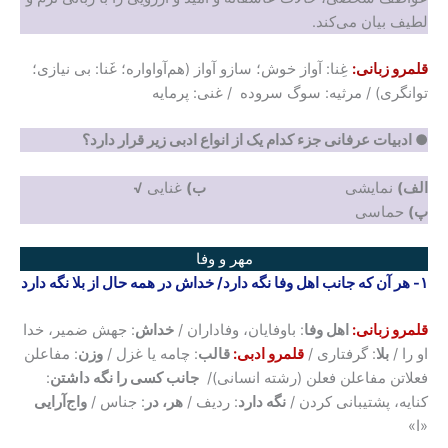
لطیف بیان می‌کند.
قلمرو زبانی:
غِنا: آواز خوش؛ سازو آواز (هم‌آواواره؛ غَنا: بی نیازی؛
توانگری) / مرثیه: سوگ سروده / غنی: پرمایه
● ادبیات عرفانی جزء کدام یک از انواع ادبی زیر قرار دارد؟
الف)
نمایشی
ب)
غنایی
√
پ)
حماسی
مهر و وفا
۱- هر آن که جانب اهل وفا نگه دارد
/
خداش در همه حال از بلا نگه دارد
قلمرو زبانی:
اهل وفا
: باوفایان، وفاداران /
خداش
: جهش ضمیر، خدا
او را /
بلا
: گرفتاری /
قلمرو ادبی:
قالب
: چامه یا غزل /
وزن
: مفاعلن
فعلاتن مفاعلن فعلن (رشته انسانی)/
جانب کسی را نگه داشتن
:
کنایه، پشتیبانی کردن /
نگه دارد
: ردیف /
هر، در
: جناس /
وا‌ج‌آرایی
«ا»