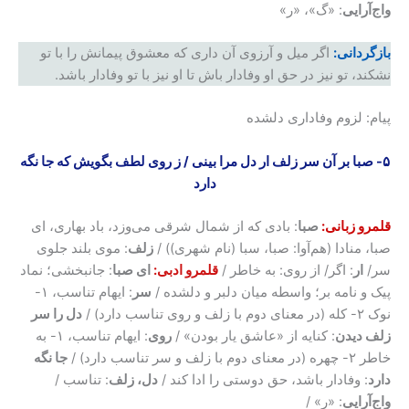
وا‌ج‌آرایی
: «گ»، «ر»
بازگردانی:
اگر میل و آرزوی آن داری که معشوق پیمانش را با تو
نشکند، تو نیز در حق او وفادار باش تا او نیز با تو وفادار باشد.
پیام: لزوم وفاداری دلشده
۵- صبا بر آن سر زلف ار دل مرا بینی
/
ز روی لطف بگویش که جا نگه
دارد
قلمرو زبانی:
صبا
: بادی که از شمال شرقی می‌وزد، باد بهاری،‌ ای
صبا، منادا (هم‌آوا: صبا، سبا (نام شهری)) /
زلف
: موی بلند جلوی
سر/
ار
: اگر/ از روی: به خاطر /
قلمرو ادبی: ‌
ای صبا
: جانبخشی؛ نماد
پیک و نامه بر؛ واسطه میان دلبر و دلشده /
سر
: ایهام تناسب، ۱-
نوک ۲- کله (در معنای دوم با زلف و روی تناسب دارد) /
دل را سر
زلف دیدن
: کنایه از «عاشق یار بودن» /
روی
: ایهام تناسب، ۱- به
خاطر ۲- چهره (در معنای دوم با زلف و سر تناسب دارد) /
جا نگه
دارد
: وفادار باشد، حق دوستی را ادا کند /
دل، زلف
: تناسب /
وا‌ج‌آرایی
: «ر» /