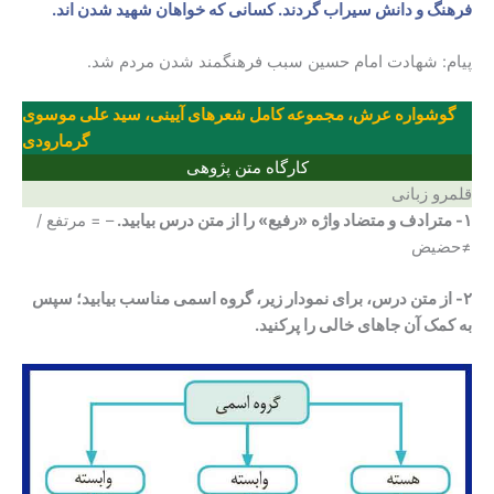
فرهنگ و دانش سیراب گردند. کسانی که خواهان شهید شدن اند.
پیام: شهادت امام حسین سبب فرهنگمند شدن مردم شد.
گوشواره عرش، مجموعه کامل شعرهای آیینی، سید علی موسوی
گرمارودی
کارگاه متن پژوهی
قلمرو زبانی
۱- مترادف و متضاد واژه «رفیع» را از متن درس بیابید.
– = مرتفع /
≠حضیض
۲- از متن درس، برای نمودار زیر، گروه اسمی مناسب بیابید؛ سپس
به کمک آن جاهای خالی را پرکنید.