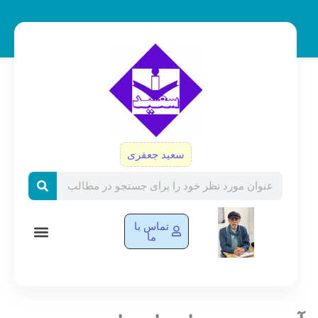
رش
ه
حتوا
سعید جعفری
Search
تماس با
ما