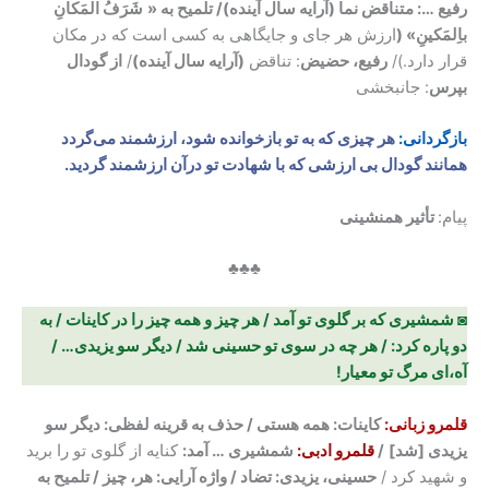
رفیع …: متناقض نما
(آرایه سال آینده)
/ تلمیح به «
شَرَفُ المَکانِ
باِلمَکینِ» (
ارزش هر جای و جایگاهی به کسی است که در مکان
قرار دارد.)/
رفیع، حضیض
: تناقض
(آرایه سال آینده)
/
از گودال
بپرس
: جانبخشی
بازگردانی:
هر چیزی که به تو بازخوانده شود، ارزشمند می‌گردد
همانند گودال بی ارزشی که با شهادت تو درآن ارزشمند گردید.
پیام:
تأثیر همنشینی
♣♣♣
◙ شمشیری که بر گلوی تو آمد / هر چیز و همه چیز را در کاینات / به
دو پاره کرد: / هر چه در سوی تو حسینی شد / دیگر سو یزیدی… /
آه،‌ای مرگ تو معیار!
قلمرو زبانی:
کاینات: همه هستی
/ حذف به قرینه لفظی:
دیگر سو
یزیدی
[
شد
]
/
قلمرو ادبی:
شمشیری … آمد:
کنایه از گلوی تو را برید
و شهید کرد /
حسینی، یزیدی: تضاد / واژه آرایی: هر، چیز / تلمیح به