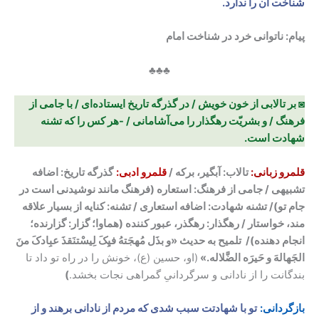
شناخت آن را ندارد.
پیام:
ناتوانی خرد در شناخت امام
♣♣♣
◙ بر تالابی از خون خویش / در گذرگه تاریخ ایستاده‌ای / با جامی از
فرهنگ / و بشریّت رهگذار را می‌آشامانی / -هر کس را که تشنه
شهادت است.
قلمرو زبانی:
تالاب: آبگیر، برکه /
قلمرو ادبی:
گذرگه تاریخ: اضافه
تشبیهی / جامی از فرهنگ: استعاره (فرهنگ مانند نوشیدنی است در
جام تو)/ تشنه شهادت: اضافه استعاری / تشنه: کنایه از بسیار علاقه
مند، خواستار / رهگذار: رهگذر، عبور کننده (هماوا؛ گزار: گزارنده؛
انجام دهنده)/ تلمیح به حدیث «و بذَل مُهجَتهُ فیِکَ لِیسْتنَقذَ عبِادکَ منَ
الجَهالهَ و حَیرَه الضَّلاله.»
(او، حسین (ع)، خونش را در راه تو داد تا
بندگانت را از نادانی و سرگردانیِ گمراهی نجات بخشد.
)
بازگردانی:
تو با شهادتت سبب شدی که مردم از نادانی برهند و از