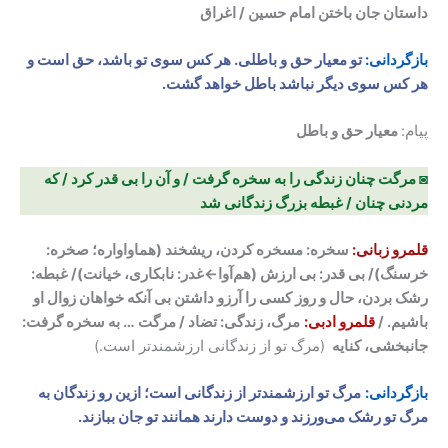
داستان جان باختن امام حسین / اغراق
بازگردانی:
تو معیار حق و باطلی. هر کس سوی تو باشد، حق است و
هر کس سوی دیگر نباشد باطل خواهد گشت.
پیام:
معیار حق و باطل
◙ مرگت چنان زندگی را به سخره گرفت / و آن را بی قدر کرد / که
مردنی چنان / غبطه بزرگ زندگانی شد
قلمرو زبانی:
سخره: مسخره کردن، ریشخند (هماواواره؛ صخره:
خرسنگ)/ بی قدر: بی ارزش (هم‌آوا←غدر: نابکاری، خیانت)/ غبطه:
رشک بردن، حال و روز کسی را آرزو داشتن بی آنکه خواهان زوال او
باشیم. /
قلمرو ادبی:
مرگ، زندگی: تضاد / مرگت … به سخره گرفت:
جانبخشی، کنایه
(مرگ تو از زندگانی ارزشمندتر است.)
بازگردانی:
مرگ تو ارزشمندتر از زندگانی است؛ ازین رو زندگان به
مرگ تو رشک می‌ورزند و دوست دارند همانند تو جان ببازند.