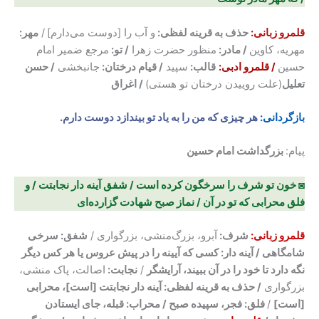
قلمرو زبانی:
حذف به قرینه لفظی:
و آب را [دوست می‌دارم]
/
مهر:
مهریه، کاوین
/ مادر:
منظور حضرت زهرا
/ تو:
مرجع ضمیر امام
حسین
/ قلمرو ادبی:
قالب:
سپید
/ قیام درختان:
جانبخشی
/ حسن
تعلیل
(علت روییدن درختان تو هستی)
/ اغراق
بازگردانی:
هر چیزی که من را به یاد تو بیندازد دوست دارم.
پیام:
بزرگداشت امام حسین
◙ خون تو شرف را سرخگون کرده است / شفق آینه دار نجابتت / و
فلق محرابی که تو در آن / نماز صبح شهادت گزارده‌ای
قلمرو زبانی:
شرف:
آبرو، بزرگ‌منشی، بزرگواری /
شفق: سرخی
شامگاهی /
آینه دار:
کسی که آیینه را در پیش عروس یا هر کس دیگر
نگه دارد تا خود را در آن ببیند، آرایشگر
/
نجابت:
اصالت، پاک منشی،
بزرگواری
/ حذف به قرینه لفظی:
آینه دار نجابتت [است]، محرابی
[است]
/
فلق: فجر، سپیده صبح / محراب: قبله، جای ایستادن