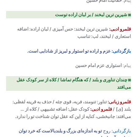
پیام:
حقانیت امام حسین
◙ شیرین ترین لبخند / بر لبان اراده توست
قلمرو ادبی:
شیرین ترین لبخند: حس آمیزی / لبان اراده: اضافه
استعاری / لبخند، لب: تناسب
بازگردانی:
عزم و اراده تو استوار و لبریز از شادابی است.
پیام:
استواری عزم امام حسین
◙ چندان تناوری و بلند / که هنگام تماشا / کلاه از سر کودک عقل
می‌افتد
قلمرو زبانی:
تناور: تنومند، فربه، قوی جثه
/ حذف به قرینه لفظی:
بلند [ی]
/
قلمرو ادبی:
کودک عقل: اضافه تشبیهی / کلاه از …
می‌افتد: جانبخشی، کنایه از این که عقل توان شناخت تو را ندارد.
بازگردانی:
روح
تو به اندازه‌ای بزرگ و بلندبالاست که خرد توان