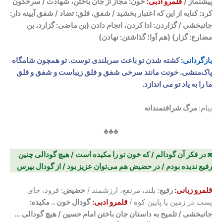
پیشنماز /
قلمرو ادبی:
خون: مجاز از جان باختن، شهادت / سرخگون
کرد: کنایه از این که اعتبار بخشید / شفق، فلق: تضاد / شفق آیینه دار:
جانبخشی / گزاردن: ادا کردن، انجام دادن (بن ماضی: گزارد، بن
مضارع: گزار) (هم آوا؛ گذاشتن: نهادن)
بازگردانی:
کشته شدن تو باعث سربلندی توست. تو همچون شامگاه
پاک‌منشی. خونت مانند سرخی شفق و فلق زیباست و شفق و فلق
ما را به یاد تو می اندازد
.
پیام:
مرگ شرافتمندانه
♣♣♣
◙ در فکر آن گودالم / که خون تو را مکیده است / هیچ گودالی چنین
رفیع ندیده بودم / در حضیض هم می‌توان عزیز بود / از گودال بپرس
قلمرو زبانی:
رفیع
: بلند، مرتفع، ارزشمند /
حضیض
: فرود، جای
پست در زمین یا پایین کوه /
قلمرو ادبی:
گودال خون .. مکیده:
جانبخشی / تلمیح به داستان جان باختن امام حسین / هیچ گودالی …