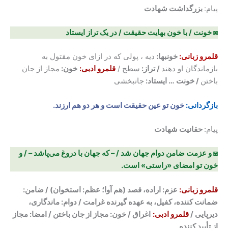
پیام:
بزرگداشت شهادت
◙ خونت / با خون بهایت حقیقت / در یک تراز ایستاد
قلمرو زبانی:
خونبها:
دیه ، پولی که در ازای خون مقتول به
بازماندگان او دهند
/
تراز:
سطح /
قلمرو ادبی:
خون:
مجاز از جان
باختن
/ خونت … ایستاد:
جانبخشی
بازگردانی:
خون تو عین حقیقت است و هر دو هم ارزند.
پیام:
حقانیت شهادت
◙ و عزمت ضامن دوام جهان شد / – که جهان با دروغ می‌پاشد – / و
خون تو امضای «راستی» است.
قلمرو زبانی:
عزم: اراده، قصد (هم آوا؛ عظم: استخوان) / ضامن:
ضمانت کننده، کفیل، به عهده گیرنده غرامت
/ دوام: ماندگاری،
دیرپایی /
قلمرو ادبی:
اغراق / خون: مجاز از جان باختن / امضا: مجاز
از تأیید کننده